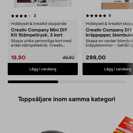
5.0av 5 stjärnor
recensioner
4.5av 5 stjärnor
recensioner
2
9
Hobbyset & kreativt skapande
Hobbyset & kreativt ska
Creativ Company Mini DIY
Creativ Company DIY 
Kit Stämpeltryck, 3 kort
kräppapper, blombuke
Skapa unika personliga kort med
Skapa en vacker blombuk
enkel stämpelteknik. Creativ
kräppblommor – behåll sjä
Company Mini DIY Ki...
ge bort i presen...
19,90
299,00
49,90
Lägg i varukorg
Lägg i varukorg
Toppsäljare inom samma kategori