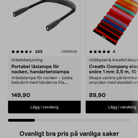
5.0 av 5 stjärnor
recensioner
4.0 av 5 stjärnor
recensioner
265
4
(149,90/st)
Arbetsbelysning
Hobbyset & kreativt ska
Portabel läslampa för
Creativ Company elas
nacken, handarbetslampa
snöre 1 mm 3,5 m, 10 
Arbetslampa för nacken – jobba
Skapa vackra pärlarmba
bekvämt med händerna fria.
smycken med elastiskt sn
Portabel, batteridrive...
Creativ Company elasti...
149,90
89,90
Lägg i varukorg
Lägg i varukorg
Ovanligt bra pris på vanliga saker