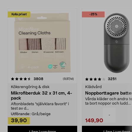
Kolla priset
-25%
4.0av 5 stjärnor
recensioner
4.5av 5 stjärnor
recensio
3808
3251
(9,97/st)
Köksrengöring & disk
Klädvård
Mikrofiberduk 32 x 31 cm, 4-
Noppborttagare batter
pack
Vårda kläder och andra tex
ta bort noppor och ludd.
Aftonbladets "självklara favorit” i
Noppborttagaren fräs...
test av d...
Utförande:
Grå/beige
-
39,90
149,90
Lägg i varukorg
Lägg i varukorg