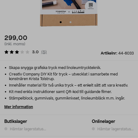
299,00
(inkl. moms)
3.0
(
5
)
Artikelnr:
44-6033
Skapa snygga grafiska tryck med linoleumtryckteknik.
Creativ Company DIY Kit för tryck – utvecklat i samarbete med
konstnären Krista Tolstrup.
Innehåller material för två unika tryck – ett enkelt sätt att vara kreativ.
Kit med enkla instruktioner samt QR-kod till guidande filmer.
Stämpelblock, gummivals, gummiknivset, linoleumbläck m.m. ingår.
Mer information
Butikslager
Onlinelager
Hämtar lagerstatus...
Hämtar lagerstatus...