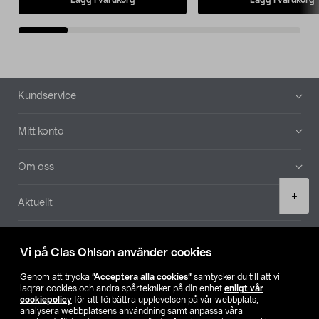
Sidfot
Kundservice
Mitt konto
Om oss
Product
+
Aktuellt
quantity
Våra bolag
Vi på Clas Ohlson använder cookies
Hitta butik
Genom att trycka
”Acceptera alla cookies”
samtycker du till att vi
lagrar cookies och andra spårtekniker på din enhet
enligt vår
cookiepolicy
för att förbättra upplevelsen på vår webbplats,
SE
NO
FI
analysera webbplatsens användning samt anpassa våra