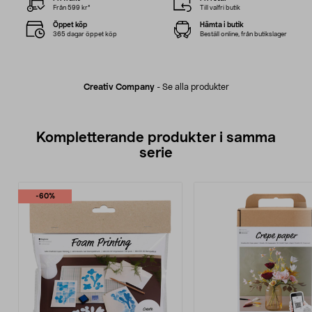
Från 599 kr*
Till valfri butik
Öppet köp
Hämta i butik
365 dagar öppet köp
Beställ online, från butikslager
Creativ Company
-
Se alla produkter
Kompletterande produkter i samma
serie
-60%