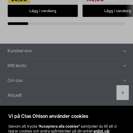
Lägg i varukorg
Lägg i varukorg
Sidfot
Kundservice
Mitt konto
Om oss
Product
+
Aktuellt
quantity
Våra bolag
Vi på Clas Ohlson använder cookies
Hitta butik
Genom att trycka
”Acceptera alla cookies”
samtycker du till att vi
lagrar cookies och andra spårtekniker på din enhet
enligt vår