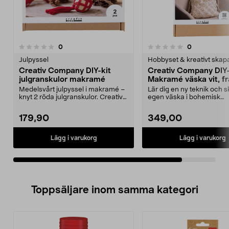
recensioner
recensioner
0
0
0.0 av 5 stjärnor
Julpyssel
Hobbyset & kreativt ska
Creativ Company DIY-kit
Creativ Company DIY-
julgranskulor makramé
Makramé väska vit, fr
Medelsvårt julpyssel i makramé –
Lär dig en ny teknik och 
knyt 2 röda julgranskulor. Creativ
egen väska i bohemisk
Company DIY-...
makraméstil. Creativ Co...
179,90
349,00
Lägg i varukorg
Lägg i varukorg
Toppsäljare inom samma kategori