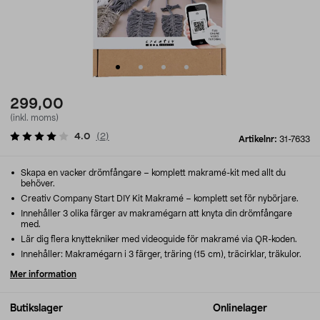
299,00
(inkl. moms)
4.0
(
2
)
Artikelnr:
31-7633
Skapa en vacker drömfångare – komplett makramé-kit med allt du
behöver.
Creativ Company Start DIY Kit Makramé – komplett set för nybörjare.
Innehåller 3 olika färger av makramégarn att knyta din drömfångare
med.
Lär dig flera knyttekniker med videoguide för makramé via QR-koden.
Innehåller: Makramégarn i 3 färger, träring (15 cm), träcirklar, träkulor.
Mer information
Butikslager
Onlinelager