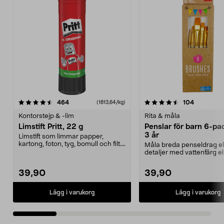
4.5 av 5 stjärnor
recensioner
4.5 av 5 stjärnor
recension
464
104
(1813,64/kg)
Kontorstejp & -lim
Rita & måla
Limstift Pritt, 22 g
Penslar för barn 6-pac
3 år
Limstift som limmar papper,
kartong, foton, tyg, bomull och filt.
Måla breda penseldrag el
Lufttätt lock ...
detaljer med vattenfärg el
akrylfärg. Penslar i o...
39,90
39,90
Lägg i varukorg
Lägg i varukorg