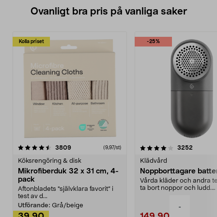
Ovanligt bra pris på vanliga saker
Kolla priset
-25%
4.0av 5 stjärnor
recensioner
4.5av 5 stjärnor
recensio
3809
3252
(9,97/st)
Köksrengöring & disk
Klädvård
Mikrofiberduk 32 x 31 cm, 4-
Noppborttagare batter
pack
Vårda kläder och andra tex
ta bort noppor och ludd.
Aftonbladets "självklara favorit” i
Noppborttagaren fräs...
test av d...
Utförande:
Grå/beige
-
39,90
149,90