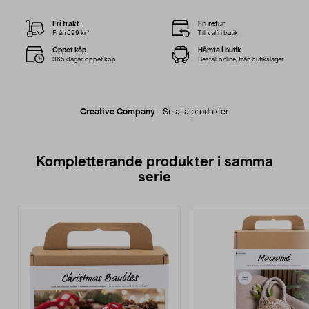
Fri frakt
Fri retur
Från 599 kr*
Till valfri butik
Öppet köp
Hämta i butik
365 dagar öppet köp
Beställ online, från butikslager
Creative Company
-
Se alla produkter
Kompletterande produkter i samma
serie