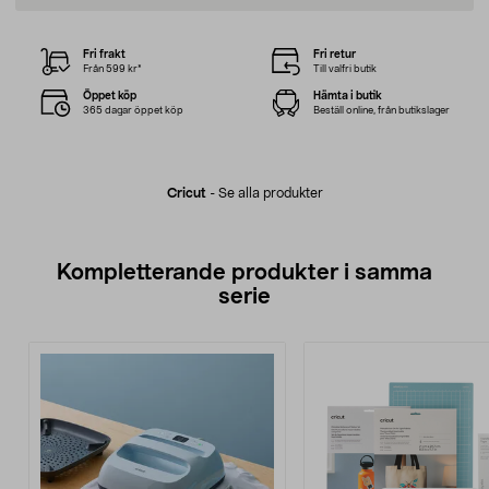
Fri frakt
Fri retur
Från 599 kr*
Till valfri butik
Öppet köp
Hämta i butik
365 dagar öppet köp
Beställ online, från butikslager
Cricut
-
Se alla produkter
Kompletterande produkter i samma
serie