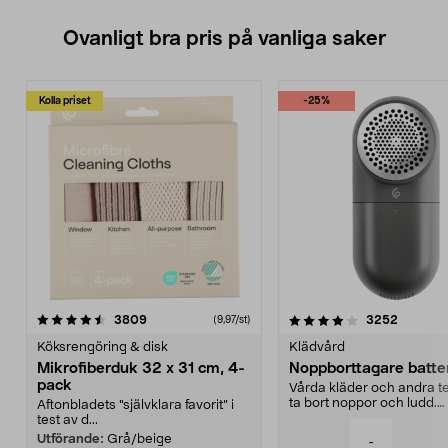
Ovanligt bra pris på vanliga saker
Kolla priset
-25%
4.0av 5 stjärnor
recensioner
4.5av 5 stjärnor
recensio
3809
3252
(9,97/st)
Köksrengöring & disk
Klädvård
Mikrofiberduk 32 x 31 cm, 4-
Noppborttagare batter
pack
Vårda kläder och andra tex
ta bort noppor och ludd.
Aftonbladets "självklara favorit” i
Noppborttagaren fräs...
test av d...
Utförande:
Grå/beige
-