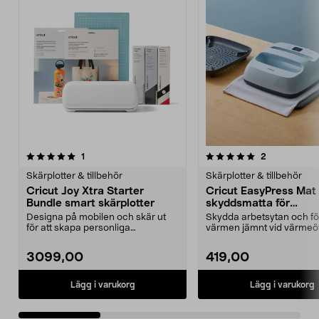
5.0 av 5 stjärnor
recensioner
recensioner
1
2
0.0 av 5 stjärnor
Skärplotter & tillbehör
Skärplotter & tillbehör
Cricut Joy Xtra Starter
Cricut EasyPress Mat
Bundle smart skärplotter
skyddsmatta för
värmeöverföring (30 
Designa på mobilen och skär ut
Skydda arbetsytan och fö
cm)
för att skapa personliga
värmen jämnt vid värmeö
dekorationer, kort m.m. ...
med en värmepress...
3099,00
419,00
Lägg i varukorg
Lägg i varukorg