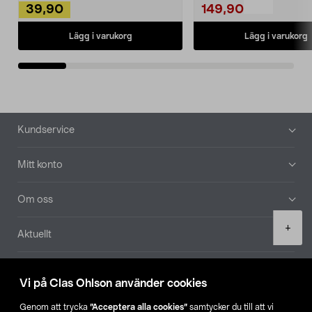
39,90
149,90
Lägg i varukorg
Lägg i varukorg
Sidfot
Kundservice
Mitt konto
Om oss
Product
+
Aktuellt
quantity
Våra bolag
Vi på Clas Ohlson använder cookies
Hitta butik
Genom att trycka
”Acceptera alla cookies”
samtycker du till att vi