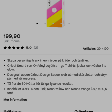
199,90
(inkl. moms)
5.0
(
2
)
Artikelnr:
39-4190
Skapa personliga tryck i neonfärger på kläder och textilier.
Cricut Smart Iron-On Vinyl Joy Xtra – ge T-shirts, jackor och väskor lite
glow.
Designa i appen Cricut Design Space, skär ut med skärplotter och stryk
på med värmepress.
Tål fler än 50 tvättar för tåliga, lysande resultat.
Innehåller 3 ark i Neon Pink, Neon Yellow och Neon Orange (24,1 x 30,5
cm).
Mer information
Butikslager
Onlinelager