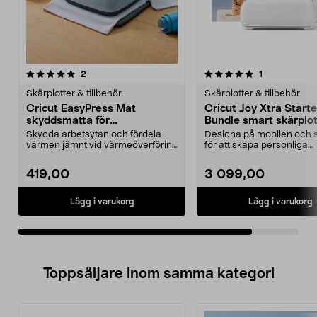
5.0av 5 stjärnor
recensioner
recensioner
2
1
Skärplotter & tillbehör
Skärplotter & tillbehör
Cricut EasyPress Mat
Cricut Joy Xtra Starte
skyddsmatta för
Bundle smart skärplot
värmeöverföring (30 x 30
Skydda arbetsytan och fördela
Designa på mobilen och s
cm)
värmen jämnt vid värmeöverföring
för att skapa personliga
med en värmepress...
dekorationer, kort m.m. ...
419,00
3 099,00
Lägg i varukorg
Lägg i varukorg
Toppsäljare inom samma kategori