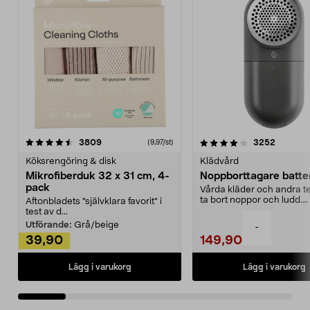
4.0av 5 stjärnor
recensioner
4.5av 5 stjärnor
recensio
3809
3252
(9,97/st)
Köksrengöring & disk
Klädvård
Mikrofiberduk 32 x 31 cm, 4-
Noppborttagare batter
pack
Vårda kläder och andra tex
ta bort noppor och ludd.
Aftonbladets "självklara favorit” i
Noppborttagaren fräs...
test av d...
Utförande:
Grå/beige
-
39,90
149,90
Lägg i varukorg
Lägg i varukorg