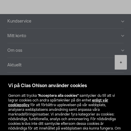
Sidfot
Kundservice
Mitt konto
Om oss
Product
+
Aktuellt
quantity
Våra bolag
Vi på Clas Ohlson använder cookies
Hitta butik
Genom att trycka
”Acceptera alla cookies”
samtycker du till att vi
lagrar cookies och andra spårtekniker på din enhet
enligt vår
cookiepolicy
för att förbättra upplevelsen på vår webbplats,
SE
NO
FI
analysera webbplatsens användning samt anpassa våra
marknadsföringsinsatser. Vi använder fyra kategorier av cookies:
nödvändiga, funktionella, analys och annonsering. För nödvändiga
cookies krävs inte ditt samtycke eftersom dessa cookies är
nödvändiga för att innehållet på webbplatsen ska kunna fungera. Om