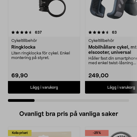
4.5 av 5 stjärnor
recensioner
4.0 av 5 stjärnor
recensione
637
63
Cykeltillbehör
Cykeltillbehör
Ringklocka
Mobilhållare cykel, mt
elscooter, universal
Liten ringklocka för cykel. Enkel
montering på styret.
Håller fast din smartphon
med enkel twist-låsning.
Mobilhållare cykel, e...
69,90
249,00
Lägg i varukorg
Lägg i varukorg
Ovanligt bra pris på vanliga saker
Kolla priset
-25%