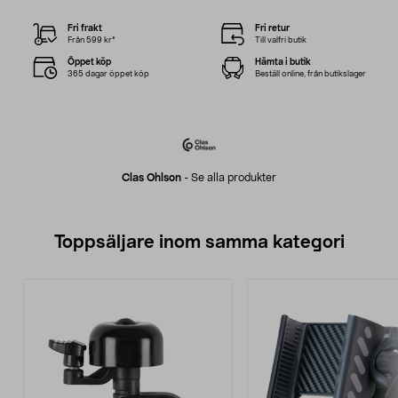
Fri frakt
Fri retur
Från 599 kr*
Till valfri butik
Öppet köp
Hämta i butik
365 dagar öppet köp
Beställ online, från butikslager
Clas Ohlson
-
Se alla produkter
Toppsäljare inom samma kategori