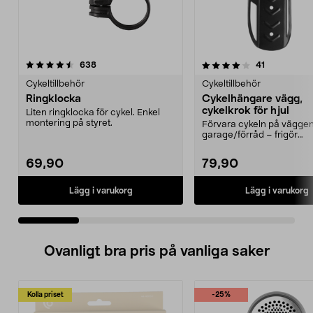
4.0 av 5 stjärnor
recensioner
4.5 av 5 stjärnor
recensioner
638
41
Cykeltillbehör
Cykeltillbehör
Ringklocka
Cykelhängare vägg,
cykelkrok för hjul
Liten ringklocka för cykel. Enkel
montering på styret.
Förvara cykeln på väggen
garage/förråd – frigör
golvutrymme för annat. Cy
69,90
79,90
Lägg i varukorg
Lägg i varukorg
Ovanligt bra pris på vanliga saker
Kolla priset
-25%