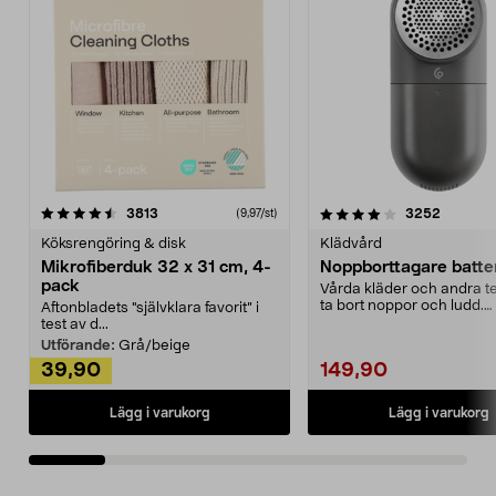
4.0av 5 stjärnor
recensioner
4.5av 5 stjärnor
recensio
3813
3252
(9,97/st)
Köksrengöring & disk
Klädvård
Mikrofiberduk 32 x 31 cm, 4-
Noppborttagare batter
pack
Vårda kläder och andra tex
ta bort noppor och ludd.
Aftonbladets "självklara favorit” i
Noppborttagaren fräs...
test av d...
Utförande:
Grå/beige
39,90
149,90
Lägg i varukorg
Lägg i varukorg