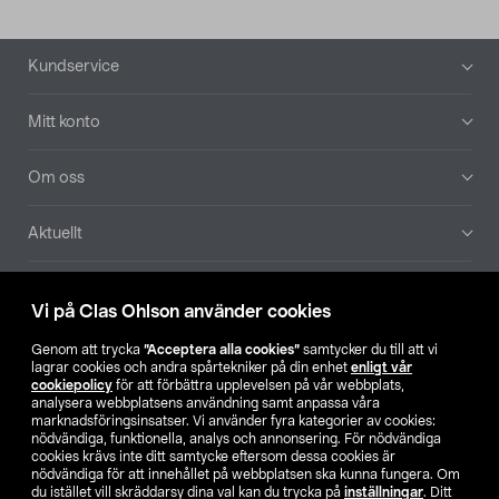
Sidfot
Kundservice
Mitt konto
Om oss
Aktuellt
Våra bolag
Vi på Clas Ohlson använder cookies
Hitta butik
Genom att trycka
”Acceptera alla cookies”
samtycker du till att vi
lagrar cookies och andra spårtekniker på din enhet
enligt vår
cookiepolicy
för att förbättra upplevelsen på vår webbplats,
SE
NO
FI
analysera webbplatsens användning samt anpassa våra
marknadsföringsinsatser. Vi använder fyra kategorier av cookies:
nödvändiga, funktionella, analys och annonsering. För nödvändiga
cookies krävs inte ditt samtycke eftersom dessa cookies är
nödvändiga för att innehållet på webbplatsen ska kunna fungera. Om
du istället vill skräddarsy dina val kan du trycka på
inställningar
. Ditt