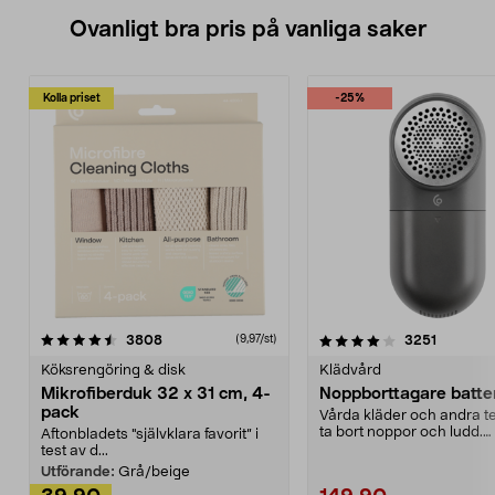
Ovanligt bra pris på vanliga saker
Kolla priset
-25%
4.0av 5 stjärnor
recensioner
4.5av 5 stjärnor
recensio
3808
3251
(9,97/st)
Köksrengöring & disk
Klädvård
Mikrofiberduk 32 x 31 cm, 4-
Noppborttagare batter
pack
Vårda kläder och andra tex
ta bort noppor och ludd.
Aftonbladets "självklara favorit” i
Noppborttagaren fräs...
test av d...
Utförande:
Grå/beige