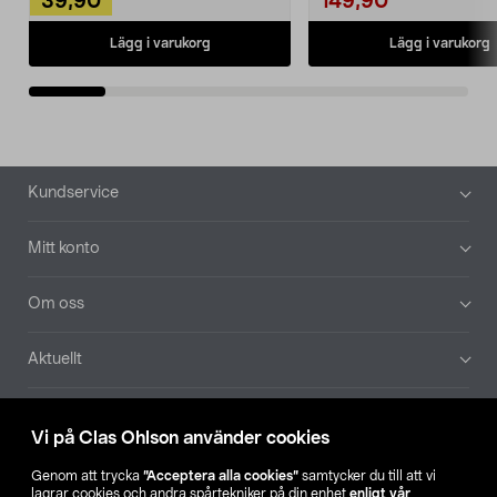
39,90
149,90
Lägg i varukorg
Lägg i varukorg
Sidfot
Kundservice
Mitt konto
Om oss
Aktuellt
Våra bolag
Vi på Clas Ohlson använder cookies
Hitta butik
Genom att trycka
”Acceptera alla cookies”
samtycker du till att vi
lagrar cookies och andra spårtekniker på din enhet
enligt vår