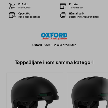
Fri frakt
Fri retur
Från 599 kr*
Till valfri butik
Öppet köp
Hämta i butik
365 dagar öppet köp
Beställ online, från butikslager
Oxford Rider
-
Se alla produkter
Toppsäljare inom samma kategori