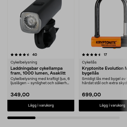
4.5av 5 stjärnor
recensioner
4.5av 5 stjärnor
recensioner
40
17
Cykelbelysning
Cykellås
Laddningsbar cykellampa
Kryptonite Evolution M
fram, 1000 lumen, Asaklitt
bygellås
Cykelbelysning med kraftigt ljus, 6
Smidigt lås med bygel av
ljuslägen – synlighet och säkerhet
härdat stål och extra sky
i mörker....
vridattacker. Kry...
349,00
699,00
Lägg i varukorg
Lägg i varukorg