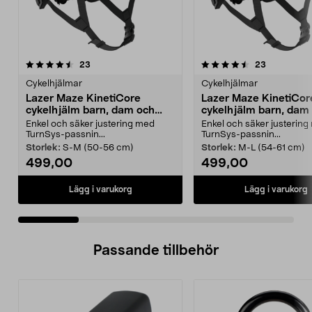
4.5 av 5 stjärnor
recensioner
4.5 av 5 stjärnor
recensione
23
23
Cykelhjälmar
Cykelhjälmar
Lazer Maze KinetiCore
Lazer Maze KinetiCor
cykelhjälm barn, dam och
cykelhjälm barn, dam
herr
herr
Enkel och säker justering med
Enkel och säker justerin
TurnSys-passnin...
TurnSys-passnin...
Storlek:
S-M (50-56 cm)
Storlek:
M-L (54-61 cm)
499,00
499,00
Lägg i varukorg
Lägg i varukorg
Passande tillbehör