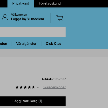
Privatkund
Företagskund
Välkommen
Logga in/Bli medlem
nden
Våra tjänster
Club Clas
Artikelnr:
31-6137
39
recensioner
Lägg i varukorg
(1)