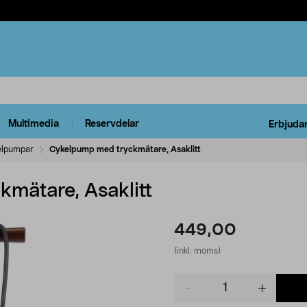
Multimedia
Reservdelar
Erbjuda
elpumpar
Cykelpump med tryckmätare, Asaklitt
mätare, Asaklitt
449,00
(inkl. moms)
Product
quantity