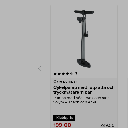
5 av 5 stjärnor
4.0 av 5 stjärnor
recensioner
7
Cykelpumpar
Cykelpump med fotplatta och
tryckmätare 11 bar
Pumpa med högt tryck och stor
volym – snabb och enkel
luftpåfyllning. Robust cyk...
Klubbpris
199,00
249,00