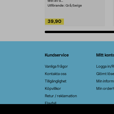
test av d...
Utförande:
Grå/beige
39,90
Lägg i varukorg
Sidfot
Kundservice
Mitt kont
Vanliga frågor
Logga in/R
Kontakta oss
Glömt lös
Tillgänglighet
Min inform
Köpvillkor
Min orderh
Retur / reklamation
Elavfall
Cookie policy