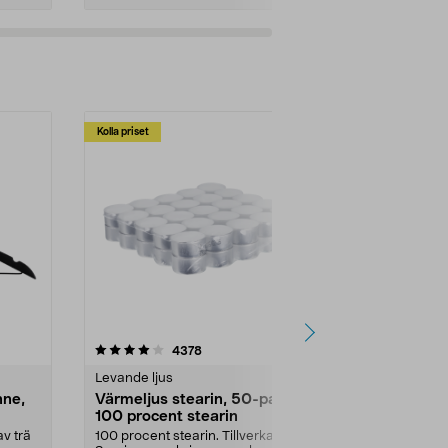
Kolla priset
Multibuy
4.5av 5 stjärnor
recensioner
4.5
4378
2
Levande ljus
Rengöringsm
nne,
Värmeljus stearin, 50-pack,
Bikarbonat
100 procent stearin
Ett allsidigt 
städning och 
v trä
100 procent stearin. Tillverkade i