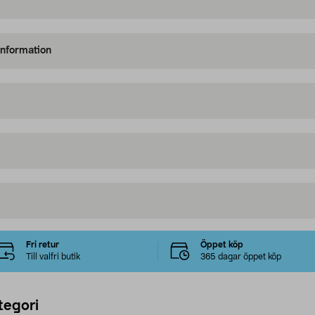
information
Fri retur
Öppet köp
Till valfri butik
365 dagar öppet köp
tegori