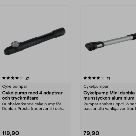
4.0 av 5 stjärnor
recensioner
4.5 av 5 stjärnor
recensioner
21
11
Cykelpumpar
Cykelpumpar
Cykelpump med 4 adaptrar
Cykelpump Mini dubbla
och tryckmätare
munstycken aluminium 
Dubbelverkande cykelpump för
Pumpar snabbt upp till 8 bar
Dunlop, Presta (racerventil) och
passar alla vanliga ventiler. 
Schrader. Liten, p...
cykelpump i s...
119,90
79,90