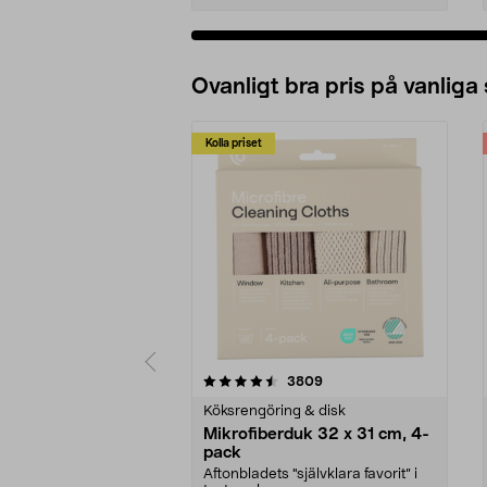
Ovanligt bra pris på vanliga
Kolla priset
5av 5 stjärnor
4.0av 5 stjärnor
recensioner
3809
Köksrengöring & disk
Mikrofiberduk 32 x 31 cm, 4-
pack
Aftonbladets "självklara favorit” i