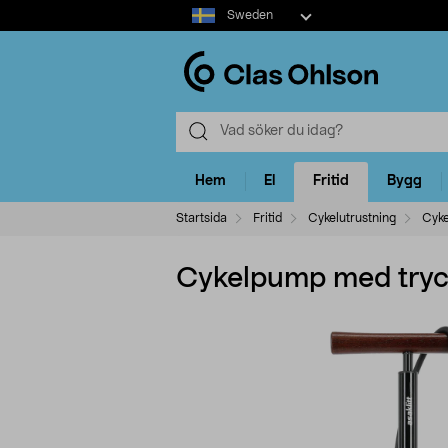
Select
Sweden
market
Hem
El
Fritid
Bygg
Startsida
Fritid
Cykelutrustning
Cyk
Cykelpump med tryck