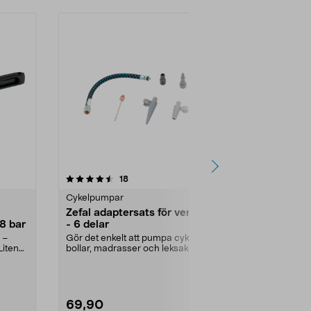
4.5 av 5 stjärnor
recensioner
4.5
18
1
Cykelpumpar
Cykelpumpar
Zefal adaptersats för ventiler
Asaklitt c
8 bar
- 6 delar
tryckmätar
 –
Gör det enkelt att pumpa cyklar,
Tryckmätaren 
Liten
bollar, madrasser och leksaker.
mycket luft s
Flexibel anslut...
Presta-, Schra
69,90
249,00