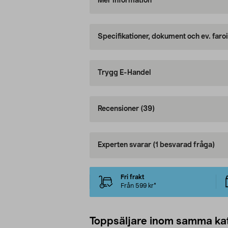
Mer information
Specifikationer, dokument och ev. faro
Trygg E-Handel
Recensioner
(39)
Experten svarar
(1 besvarad fråga)
Fri frakt
Från 599 kr*
Toppsäljare inom samma ka