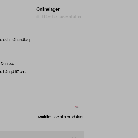
Onlinelager
Hämtar lagerstatus...
e och trähandtag.
 Dunlop.
r. Längd 67 cm.
Asaklitt
-
Se alla produkter