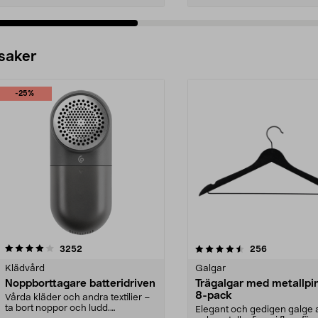
 saker
-25%
4.5av 5 stjärnor
recensioner
4.0av 5 stjärnor
recensioner
3252
256
Klädvård
Galgar
Noppborttagare batteridriven
Trägalgar med metallpi
8-pack
Vårda kläder och andra textilier –
ta bort noppor och ludd.
Elegant och gedigen galge a