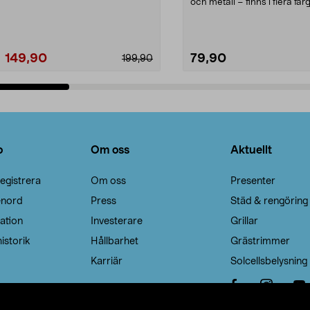
Noppborttagaren fräs...
och metall – finns i flera färg
Galge med sv...
149,90
79,90
199,90
Lägg i varukorg
Lägg i varukorg
o
Om oss
Aktuellt
egistrera
Om oss
Presenter
enord
Press
Städ & rengöring
ation
Investerare
Grillar
istorik
Hållbarhet
Grästrimmer
Karriär
Solcellsbelysning