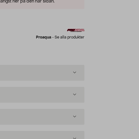
ängst ner på den här sidan.
Proaqua
-
Se alla produkter