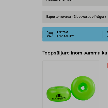
Experten svarar
(2 besvarade frågor)
Fri frakt
Från 599 kr*
Toppsäljare inom samma ka