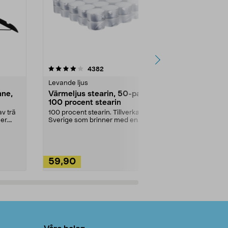
4.5av 5 stjärnor
recensioner
4.5
4382
2
Levande ljus
Rengöringsm
nne,
Värmeljus stearin, 50-pack,
Bikarbonat
100 procent stearin
Ett allsidigt 
städning och 
v trä
100 procent stearin. Tillverkade i
ute. Städa med
er.
Sverige som brinner med en
vacker och sotfri ...
59,90
49,90
Lägg i varukorg
Lägg