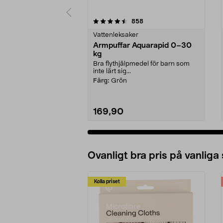
5 av 5 stjärnor
4.5 av 5 stjärnor
recensioner
858
Vattenleksaker
Armpuffar Aquarapid 0–30
kg
Bra flythjälpmedel för barn som
inte lärt sig...
Färg:
Grön
169,90
Ovanligt bra pris på vanliga
Kolla priset