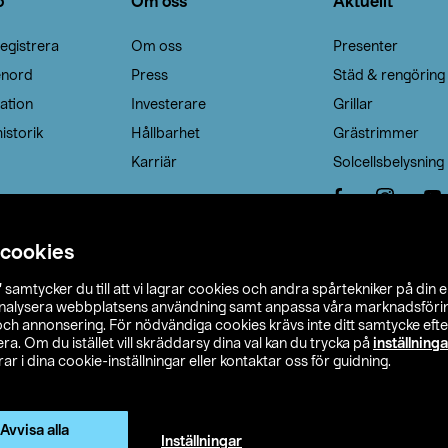
o
Om oss
Aktuellt
egistrera
Om oss
Presenter
enord
Press
Städ & rengöring
ation
Investerare
Grillar
istorik
Hållbarhet
Grästrimmer
Karriär
Solcellsbelysning
 cookies
”
samtycker du till att vi lagrar cookies och andra spårtekniker på din 
analysera webbplatsens användning samt anpassa våra marknadsförings
 och annonsering. För nödvändiga cookies krävs inte ditt samtycke ef
a. Om du istället vill skräddarsy dina val kan du trycka på
inställninga
r i dina cookie-inställningar eller kontaktar oss för guidning.
s Ohlson
Köpvillkor
Privacy statement
Klubbvillkor
H
Ändra till priser exklusive moms
Avvisa alla
Inställningar