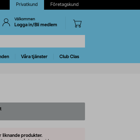
Privatkund
Företagskund
Välkommen
Logga in/Bli medlem
nden
Våra tjänster
Club Clas
t
er
liknande produkter.