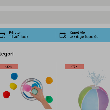
Fri retur
Öppet köp
Till valfri butik
365 dagar öppet köp
tegori
-20%
-75%