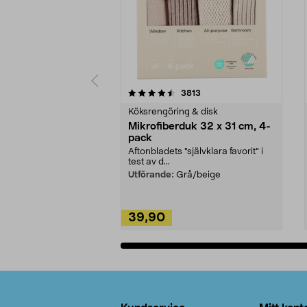
5av 5 stjärnor
4.0av 5 stjärnor
recensioner
3813
Köksrengöring & disk
Mikrofiberduk 32 x 31 cm, 4-
pack
Aftonbladets "självklara favorit” i
test av d...
Utförande:
Grå/beige
39,90
Lägg i varukorg
Sidfot