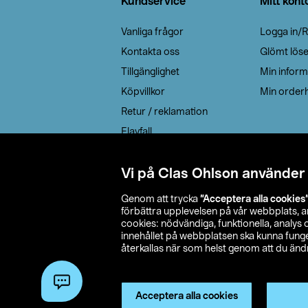
Kundservice
Mitt kont
Vanliga frågor
Logga in/R
Kontakta oss
Glömt lös
Tillgänglighet
Min inform
Köpvillkor
Min orderh
Retur / reklamation
Elavfall
Cookie policy
Leveransalternativ
Vi på Clas Ohlson använder
Genom att trycka
”Acceptera alla cookies
förbättra upplevelsen på vår webbplats, 
cookies: nödvändiga, funktionella, analys
innehållet på webbplatsen ska kunna funger
återkallas när som helst genom att du ändra
© 2026 Cla
Acceptera alla cookies