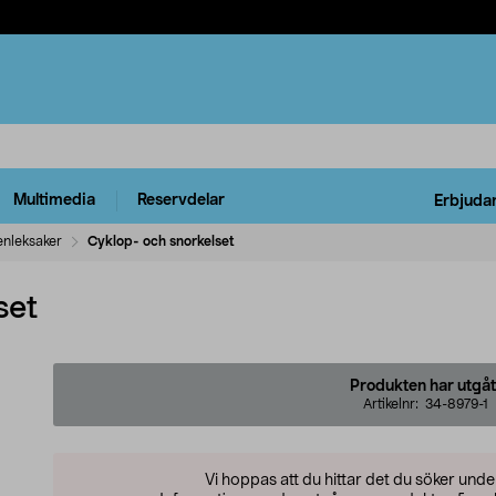
Multimedia
Reservdelar
Erbjuda
enleksaker
Cyklop- och snorkelset
set
Produkten har utgåt
Artikelnr:
34-8979-1
Vi hoppas att du hittar det du söker und