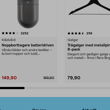
4.5av 5 stjärnor
recensioner
4.0av 5 stjärnor
recensioner
3252
256
Klädvård
Galgar
Noppborttagare batteridriven
Trägalgar med metallpi
8-pack
Vårda kläder och andra textilier –
ta bort noppor och ludd.
Elegant och gedigen galge a
Noppborttagaren fräs...
och metall – finns i flera färg
Galge med sv...
149,90
79,90
199,90
Lägg i varukorg
Lägg i varukorg