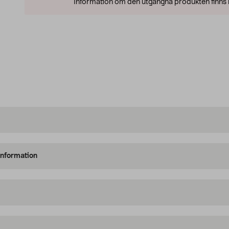
Information om den utgångna produkten finns l
information