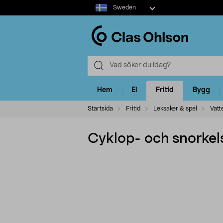
Select
Sweden
market
Hem
El
Fritid
Bygg
Startsida
Fritid
Leksaker & spel
Vatt
Cyklop- och snorkel