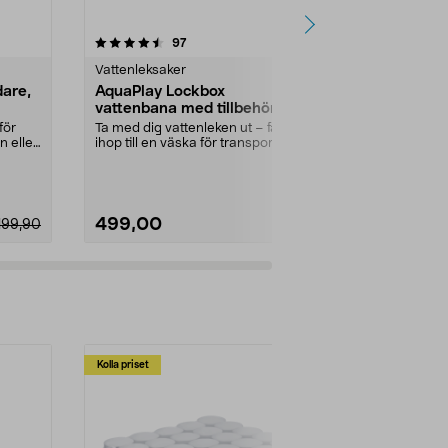
4.0 av 5 stjärnor
recensioner
4.5
97
1
Vattenleksaker
Vattenleksake
dare,
AquaPlay Lockbox
AquaPlay M
vattenbana med tillbehör,
vattenbana 
från 3 år
från 3 år
för
Ta med dig vattenleken ut – fäll
Svalkande vat
n eller
ihop till en väska för transport och
båt, åk över 
förvaring....
vrid vattenhjul
499,00
649,00
199,90
Kolla priset
Multibuy