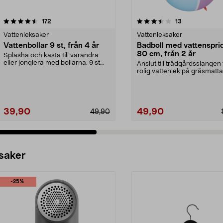
3.5 av 5 stjärnor
recensioner
4.5 av 5 stjärnor
recensioner
172
13
Vattenleksaker
Vattenleksaker
Vattenbollar 9 st, från 4 år
Badboll med vattenspri
80 cm, från 2 år
Splasha och kasta till varandra
eller jonglera med bollarna. 9 st
Anslut till trädgårdsslangen 
superabsorbera...
rolig vattenlek på gräsmatta
i poolen. U...
39,90
49,90
49,90
 saker
-25%