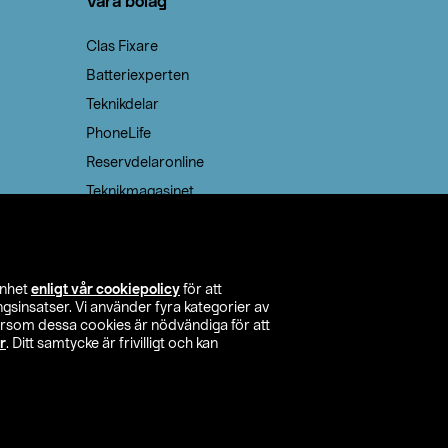
Våra bolag
Clas Fixare
Batteriexperten
Teknikdelar
PhoneLife
Reservdelaronline
Teknikmagasinet
enhet
enligt vår cookiepolicy
för att
insatser. Vi använder fyra kategorier av
tersom dessa cookies är nödvändiga för att
r
. Ditt samtycke är frivilligt och kan
itta butik