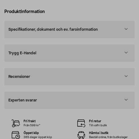
Produktinformation
Specifikationer, dokument och ev. faroinformation
Trygg E-Handel
Recensioner
Experten svarar
Fri frakt
Fri retur
Från 599 kr*
Till valfri butik
Öppet köp
Hämta i butik
365 dagar öppet köp
Beställ online, från butikslager