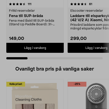
4.5 av 5 stjärnor
recensioner
4.5 av 5 stjärnor
recensioner
111
61
Fritid reservdelar
Elscooter reservdelar
Fena till SUP-bräda
Laddare till elsparkcy
(42 V/2 A) Xiaomi, Ni
Fena med låskil till SUP-bräda
E-Way m.fl.
(Stand Up Paddle Board): 31-
Prisvärd laddare som pas
974331-2059, E11 Pass...
mängd elsparkcyklar från
Ninebot och E-Wa...
149,00
299,00
Lägg i varukorg
Lägg i varukorg
Ovanligt bra pris på vanliga saker
Kolla priset
-25%