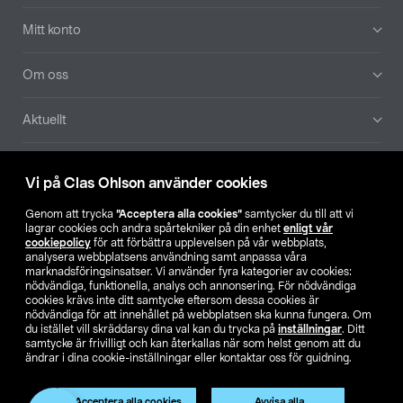
Mitt konto
Om oss
Aktuellt
Våra bolag
Vi på Clas Ohlson använder cookies
Hitta butik
Genom att trycka
”Acceptera alla cookies”
samtycker du till att vi
lagrar cookies och andra spårtekniker på din enhet
enligt vår
cookiepolicy
för att förbättra upplevelsen på vår webbplats,
SE
NO
FI
analysera webbplatsens användning samt anpassa våra
marknadsföringsinsatser. Vi använder fyra kategorier av cookies:
nödvändiga, funktionella, analys och annonsering. För nödvändiga
cookies krävs inte ditt samtycke eftersom dessa cookies är
nödvändiga för att innehållet på webbplatsen ska kunna fungera. Om
du istället vill skräddarsy dina val kan du trycka på
inställningar
. Ditt
samtycke är frivilligt och kan återkallas när som helst genom att du
ändrar i dina cookie-inställningar eller kontaktar oss för guidning.
Köpvillkor
Privacy statement
Klubbvillkor
För företag
Ändra till priser exklusive moms
Produkten har utgått
Acceptera alla cookies
Avvisa alla