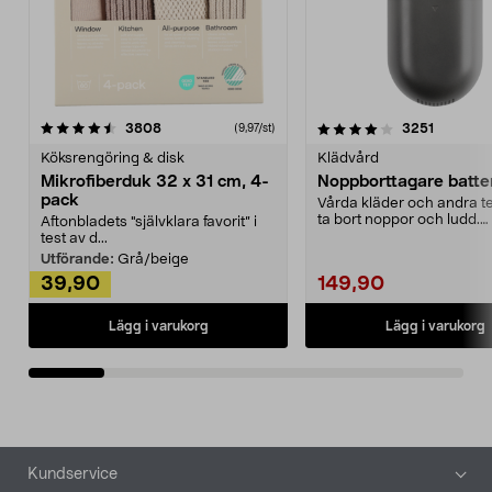
4.0av 5 stjärnor
recensioner
4.5av 5 stjärnor
recensio
3808
3251
(9,97/st)
Köksrengöring & disk
Klädvård
Mikrofiberduk 32 x 31 cm, 4-
Noppborttagare batter
pack
Vårda kläder och andra tex
ta bort noppor och ludd.
Aftonbladets "självklara favorit” i
Noppborttagaren fräs...
test av d...
Utförande:
Grå/beige
39,90
149,90
Lägg i varukorg
Lägg i varukorg
Sidfot
Kundservice