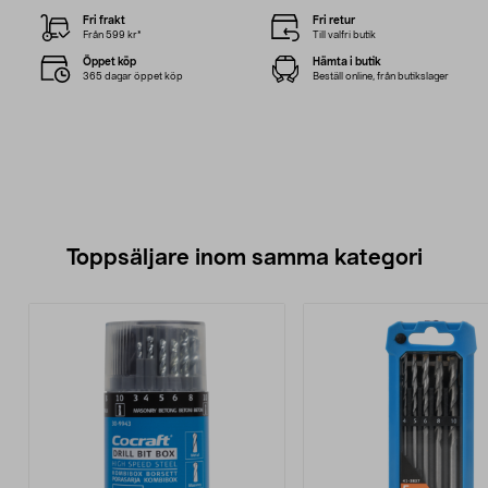
Fri frakt
Fri retur
Från 599 kr*
Till valfri butik
Öppet köp
Hämta i butik
365 dagar öppet köp
Beställ online, från butikslager
Toppsäljare inom samma kategori