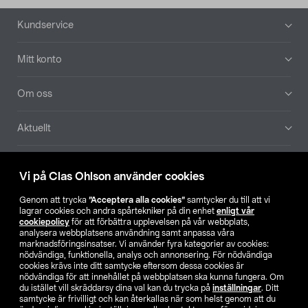
Sidfot
Kundservice
Mitt konto
Om oss
Aktuellt
Våra bolag
Vi på Clas Ohlson använder cookies
Hitta butik
Genom att trycka
”Acceptera alla cookies”
samtycker du till att vi
lagrar cookies och andra spårtekniker på din enhet
enligt vår
cookiepolicy
för att förbättra upplevelsen på vår webbplats,
SE
NO
FI
analysera webbplatsens användning samt anpassa våra
marknadsföringsinsatser. Vi använder fyra kategorier av cookies:
nödvändiga, funktionella, analys och annonsering. För nödvändiga
cookies krävs inte ditt samtycke eftersom dessa cookies är
nödvändiga för att innehållet på webbplatsen ska kunna fungera. Om
du istället vill skräddarsy dina val kan du trycka på
inställningar
. Ditt
samtycke är frivilligt och kan återkallas när som helst genom att du