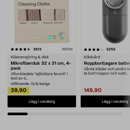
4.0av 5 stjärnor
recensioner
4.5av 5 stjärnor
recensio
3813
3252
(9,97/st)
Köksrengöring & disk
Klädvård
Mikrofiberduk 32 x 31 cm, 4-
Noppborttagare batter
pack
Vårda kläder och andra tex
ta bort noppor och ludd.
Aftonbladets "självklara favorit” i
Noppborttagaren fräs...
test av d...
Utförande:
Grå/beige
39,90
149,90
Lägg i varukorg
Lägg i varukorg