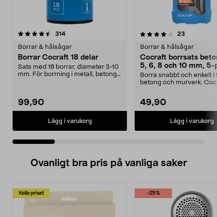
4.0 av 5 stjärnor
recensioner
4.0 av 5 stjärnor
recensione
314
23
Borrar & hålsågar
Borrar & hålsågar
Borrar Cocraft 18 delar
Cocraft borrsats beto
5, 6, 8 och 10 mm, 5-
Sats med 18 borrar, diameter 3-10
mm. För borrning i metall, betong
Borra snabbt och enkelt i 
och trä. Box...
betong och murverk. Coc
borrsats 5 delar – ...
99,90
49,90
Lägg i varukorg
Lägg i varukorg
Ovanligt bra pris på vanliga saker
Kolla priset
-25%