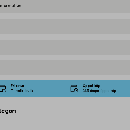
information
Fri retur
Öppet köp
Till valfri butik
365 dagar öppet köp
tegori