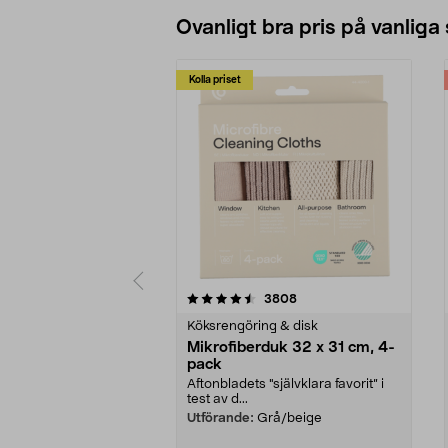
Ovanligt bra pris på vanliga
Kolla priset
5av 5 stjärnor
4.0av 5 stjärnor
recensioner
3808
Köksrengöring & disk
Mikrofiberduk 32 x 31 cm, 4-
pack
Aftonbladets "självklara favorit” i
test av d...
Utförande:
Grå/beige