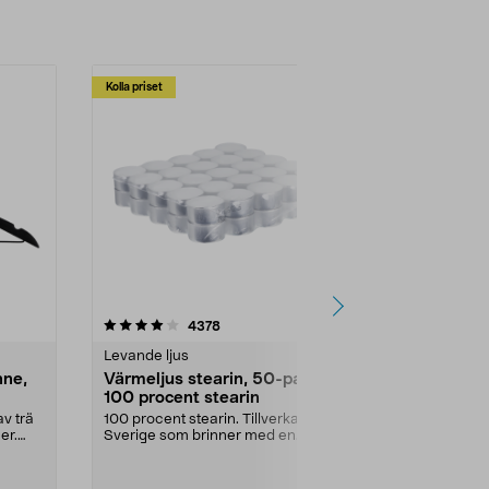
Kolla priset
Multibuy
4.5av 5 stjärnor
recensioner
4.5
4378
2
Levande ljus
Rengöringsm
nne,
Värmeljus stearin, 50-pack,
Bikarbonat
100 procent stearin
Ett allsidigt 
städning och 
v trä
100 procent stearin. Tillverkade i
ute. Städa med
er.
Sverige som brinner med en
vacker och sotfri ...