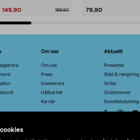
149,90
79,90
199,90
Lägg i varukorg
Lägg i varukorg
o
Om oss
Aktuellt
egistrera
Om oss
Presenter
enord
Press
Städ & rengöring
ation
Investerare
Grillar
istorik
Hållbarhet
Grästrimmer
Karriär
Solcellsbelysning
 cookies