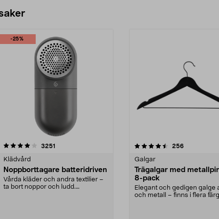
 saker
-25%
4.5av 5 stjärnor
recensioner
4.0av 5 stjärnor
recensioner
3251
256
Klädvård
Galgar
Noppborttagare batteridriven
Trägalgar med metallpi
8-pack
Vårda kläder och andra textilier –
ta bort noppor och ludd.
Elegant och gedigen galge a
Noppborttagaren fräs...
och metall – finns i flera färg
Galge med sv...