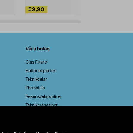
59,90
49,90
Lägg i varukorg
Lägg
Våra bolag
Clas Fixare
Batteriexperten
Teknikdelar
PhoneLife
Reservdelaronline
Teknikmagasinet