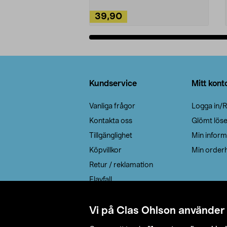
39,90
Lägg i varukorg
Sidfot
Kundservice
Mitt kont
Vanliga frågor
Logga in/R
Kontakta oss
Glömt lös
Tillgänglighet
Min inform
Köpvillkor
Min orderh
Retur / reklamation
Elavfall
Cookie policy
Leveransalternativ
Vi på Clas Ohlson använder