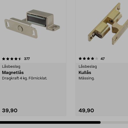
4.0 av 5 stjärnor
recensioner
4.5 av 5 stjärnor
recensioner
377
47
Låsbeslag
Låsbeslag
Magnetlås
Kullås
Dragkraft 4 kg. Förnicklat.
Mässing.
39,90
49,90