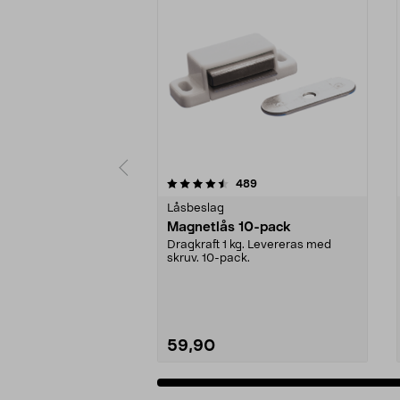
5 av 5 stjärnor
4.5 av 5 stjärnor
recensioner
489
Låsbeslag
Magnetlås 10-pack
Dragkraft 1 kg. Levereras med
skruv. 10-pack.
59,90