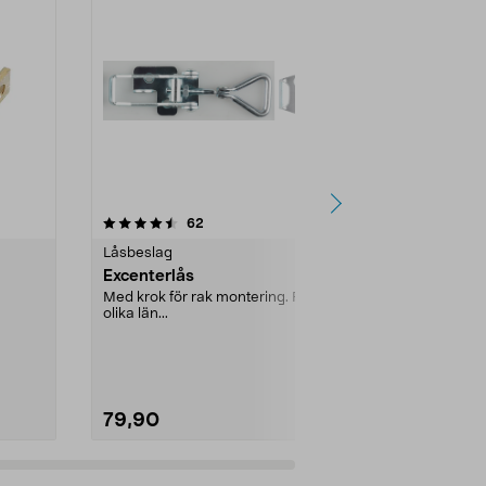
4.0 av 5 stjärnor
recensioner
4.5
62
5
Låsbeslag
Låsbeslag
Excenterlås
Cylinderlås
Med krok för rak montering. Finns i
Förnicklat lås
olika län...
plåtskåp m.m.
täckdiam. 22 
79,90
99,90