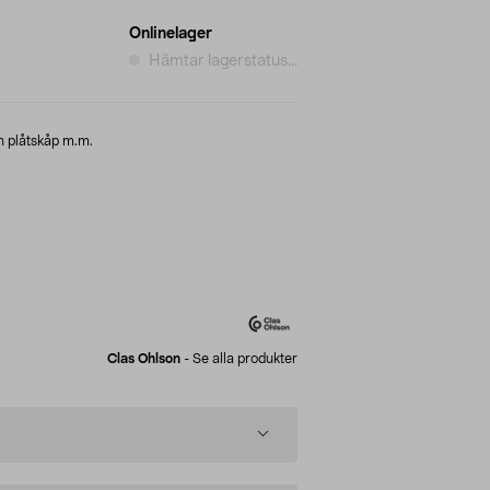
Onlinelager
Hämtar lagerstatus...
ch plåtskåp m.m.
Clas Ohlson
-
Se alla produkter