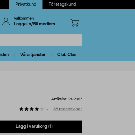
Privatkund
Företagskund
Välkommen
Logga in/Bli medlem
nden
Våra tjänster
Club Clas
Artikelnr:
21-2837
58
recensioner
Lägg i varukorg
(1)