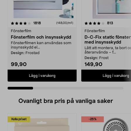
4.0 av 5 stjärnor
recensioner
2.5 av 5 stjärnor
recensione
1818
813
(148,00/m²)
Fönsterfilm
Fönsterfilm
Fönsterfilm och insynsskydd
D-C-Fix static fönster
med insynsskydd
Fönsterfilmen kan användas som
insynsskydd el...
Lätt att montera, ta bort 
återanvända – f...
Design:
Frostad
Design:
Frost
99,90
149,90
Lägg i varukorg
Lägg i varukorg
Ovanligt bra pris på vanliga saker
Kolla priset
-25%