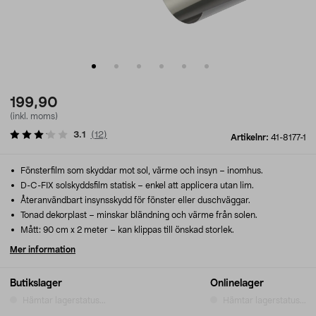
199,90
(inkl. moms)
3.1
(
12
)
Artikelnr:
41-8177-1
Fönsterfilm som skyddar mot sol, värme och insyn – inomhus.
D-C-FIX solskyddsfilm statisk – enkel att applicera utan lim.
Återanvändbart insynsskydd för fönster eller duschväggar.
Tonad dekorplast – minskar bländning och värme från solen.
Mått: 90 cm x 2 meter – kan klippas till önskad storlek.
Mer information
Butikslager
Onlinelager
Hämtar lagerstatus...
Hämtar lagerstatus...