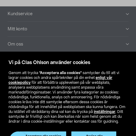
Sidfot
Kundservice
Mitt konto
Om oss
Aktuellt
Vi på Clas Ohlson använder cookies
Genom att trycka
”Acceptera alla cookies”
samtycker du till att vi
Våra bolag
lagrar cookies och andra spårtekniker på din enhet
enligt vår
cookiepolicy
för att förbättra upplevelsen på vår webbplats,
analysera webbplatsens användning samt anpassa våra
Hitta butik
marknadsföringsinsatser. Vi använder fyra kategorier av cookies:
nödvändiga, funktionella, analys och annonsering. För nödvändiga
cookies krävs inte ditt samtycke eftersom dessa cookies är
SE
NO
FI
nödvändiga för att innehållet på webbplatsen ska kunna fungera. Om
du istället vill skräddarsy dina val kan du trycka på
inställningar
. Ditt
samtycke är frivilligt och kan återkallas när som helst genom att du
ändrar i dina cookie-inställningar eller kontaktar oss för guidning.