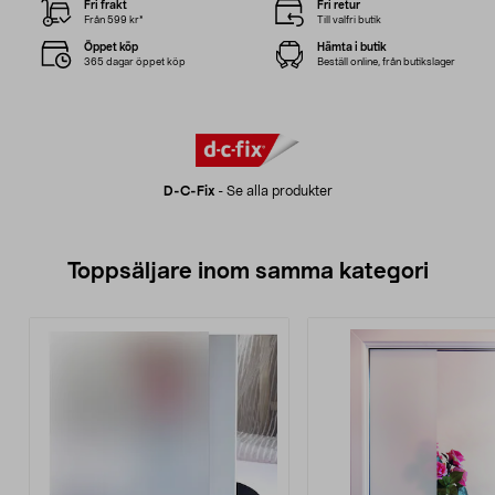
Fri frakt
Fri retur
Från 599 kr*
Till valfri butik
Öppet köp
Hämta i butik
365 dagar öppet köp
Beställ online, från butikslager
D-C-Fix
-
Se alla produkter
Toppsäljare inom samma kategori