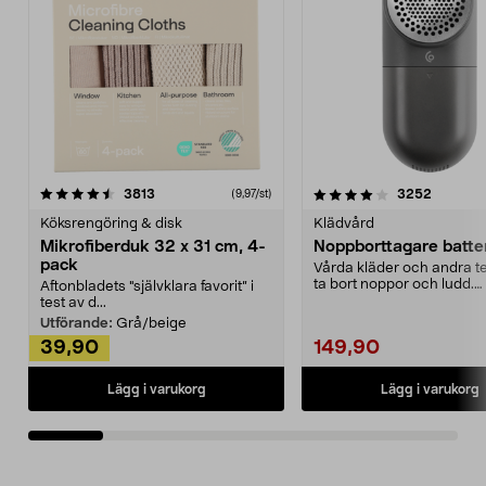
4.0av 5 stjärnor
recensioner
4.5av 5 stjärnor
recensio
3813
3252
(9,97/st)
Köksrengöring & disk
Klädvård
Mikrofiberduk 32 x 31 cm, 4-
Noppborttagare batter
pack
Vårda kläder och andra tex
ta bort noppor och ludd.
Aftonbladets "självklara favorit” i
Noppborttagaren fräs...
test av d...
Utförande:
Grå/beige
39,90
149,90
Lägg i varukorg
Lägg i varukorg