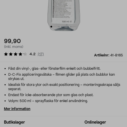
99,90
(inkl. moms)
4.2
(
17
)
Artikelnr:
41-8165
Fäst din vinyl-, glas- eller fönsterfilm enkelt och bubbelfritt.
D-C-Fix appliceringsvätska – filmen glider på plats och bubblor kan
strykas ut.
Idealisk för stora ytor och exakt positionering – monteringsskrapa säljs
separat.
Endast för icke-absorberande ytor som glas och plast.
Volym: 500 ml – sprayflaska för enkel användning.
Mer information
Butikslager
Onlinelager