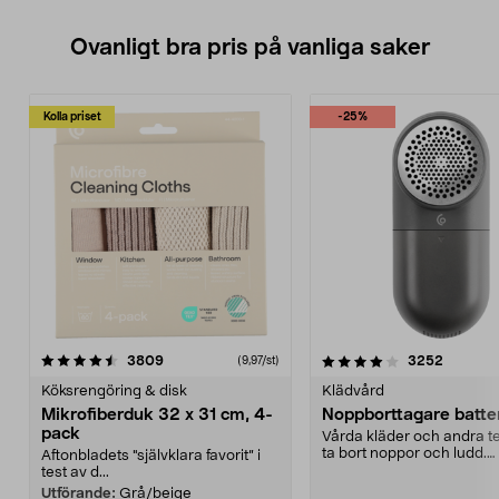
Ovanligt bra pris på vanliga saker
Kolla priset
-25%
4.0av 5 stjärnor
recensioner
4.5av 5 stjärnor
recensio
3809
3252
(9,97/st)
Köksrengöring & disk
Klädvård
Mikrofiberduk 32 x 31 cm, 4-
Noppborttagare batter
pack
Vårda kläder och andra tex
ta bort noppor och ludd.
Aftonbladets "självklara favorit” i
Noppborttagaren fräs...
test av d...
Utförande:
Grå/beige