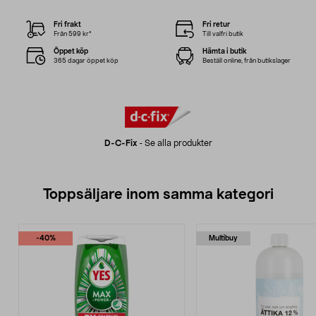
Fri frakt
Fri retur
Från 599 kr*
Till valfri butik
Öppet köp
Hämta i butik
365 dagar öppet köp
Beställ online, från butikslager
D-C-Fix
-
Se alla produkter
Toppsäljare inom samma kategori
-40%
Multibuy