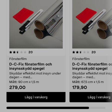
2.5av 5 stjärnor
recensioner
recensione
20
20
Fönsterfilm
Fönsterfilm
D-C-Fix fönsterfilm och
D-C-Fix fönsterfilm o
insynsskydd spegel
insynsskydd spegel
Skyddar effektivt mot insyn under
Skyddar effektivt mot ins
dagen – med...
dagen – med...
Mått:
90 cm x 1,5 m
Mått:
67,5 cm x 1,5 m
279,00
179,90
Lägg i varukorg
Lägg i varukorg