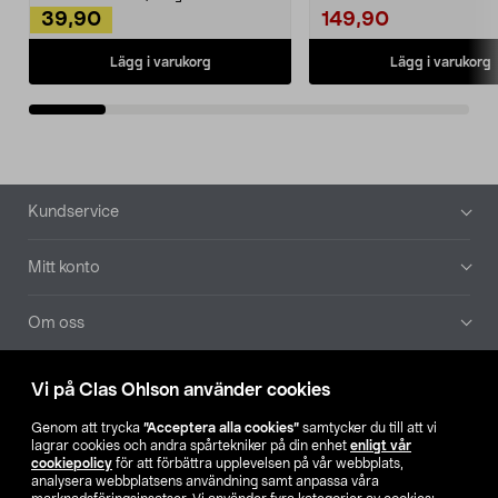
39,90
149,90
Lägg i varukorg
Lägg i varukorg
Sidfot
Kundservice
Mitt konto
Om oss
Aktuellt
Vi på Clas Ohlson använder cookies
Genom att trycka
”Acceptera alla cookies”
samtycker du till att vi
Våra bolag
lagrar cookies och andra spårtekniker på din enhet
enligt vår
cookiepolicy
för att förbättra upplevelsen på vår webbplats,
analysera webbplatsens användning samt anpassa våra
Hitta butik