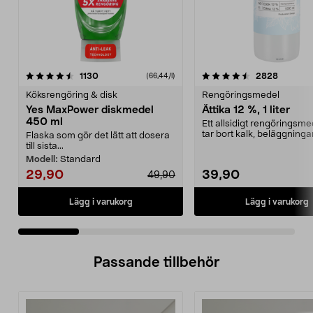
4.5 av 5 stjärnor
recensioner
4.5 av 5 stjärnor
recensio
1130
2828
(66,44/l)
Köksrengöring & disk
Rengöringsmedel
Yes MaxPower diskmedel
Ättika 12 %, 1 liter
450 ml
Ett allsidigt rengöringsm
tar bort kalk, beläggninga
Flaska som gör det lätt att dosera
neutraliserar ...
till sista...
Modell:
Standard
29,90
39,90
49,90
Lägg i varukorg
Lägg i varukorg
Passande tillbehör