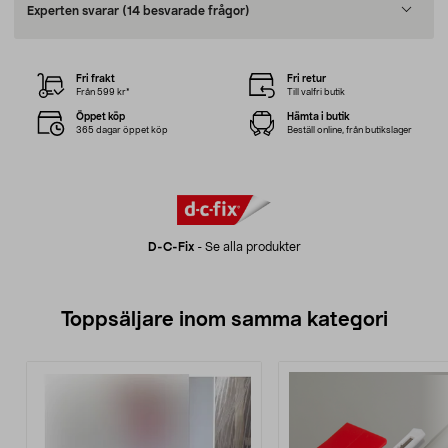
Experten svarar
(14 besvarade frågor)
Fri frakt
Fri retur
Från 599 kr*
Till valfri butik
Öppet köp
Hämta i butik
365 dagar öppet köp
Beställ online, från butikslager
D-C-Fix
-
Se alla produkter
Toppsäljare inom samma kategori