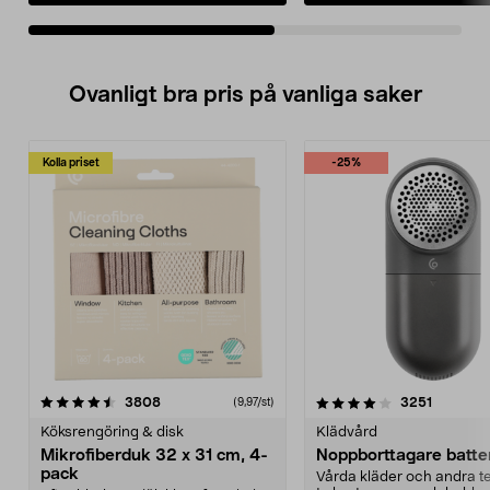
Ovanligt bra pris på vanliga saker
Kolla priset
-25%
4.0av 5 stjärnor
recensioner
4.5av 5 stjärnor
recensio
3808
3251
(9,97/st)
Köksrengöring & disk
Klädvård
Mikrofiberduk 32 x 31 cm, 4-
Noppborttagare batter
pack
Vårda kläder och andra tex