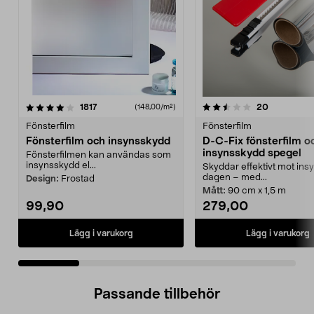
2.5 av 5 stjärnor
recensioner
4.0 av 5 stjärnor
recensione
1817
20
(148,00/m²)
Fönsterfilm
Fönsterfilm
Fönsterfilm och insynsskydd
D-C-Fix fönsterfilm o
insynsskydd spegel
Fönsterfilmen kan användas som
insynsskydd el...
Skyddar effektivt mot ins
dagen – med...
Design:
Frostad
Mått:
90 cm x 1,5 m
99,90
279,00
Lägg i varukorg
Lägg i varukorg
Passande tillbehör