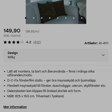
149,90
(99,93/m)
(inkl. moms)
4.2
(
812
)
Artikelnr:
41-4111
Select
Design
variant
Milky
Lätt att montera, ta bort och återanvända – finns i många olika
utföranden/motiv.
D-C-Fix fönsterfilm static – ger bra insynsskydd och ljusinsläpp.
Flexibelt insynsskydd till fönster, duschväggar, uterum, skyltfönster etc.
Dekorplasten kan klippas till önskad storlek och form.
Mått: 67,5 x 150 cm. Tillverkad i Tyskland.
Mer information