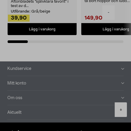
ta bort noppor och ludd.
Aftonbladets "självklara favorit” i
Noppborttagaren fräs...
test av d...
Utförande:
Grå/beige
-
39,90
149,90
Lägg i varukorg
Lägg i varukorg
Sidfot
Kundservice
Mitt konto
Om oss
Product
+
Aktuellt
quantity
Våra bolag