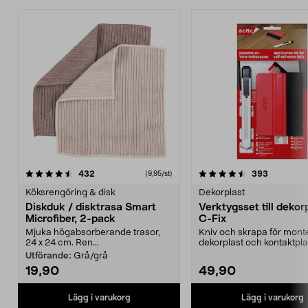
4.5av 5 stjärnor
recensioner
4.0av 5 stjärnor
recension
432
393
(9,95/st)
Köksrengöring & disk
Dekorplast
Diskduk / disktrasa Smart
Verktygsset till dekor
Microfiber, 2-pack
C-Fix
Mjuka högabsorberande trasor,
Kniv och skrapa för mont
24 x 24 cm. Ren...
dekorplast och kontaktpla
Brytbladskniven sk...
Utförande:
Grå/grå
19,90
49,90
Lägg i varukorg
Lägg i varukorg