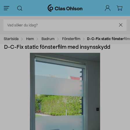
Startsida
Hem
Badrum
Fönsterfilm
D-C-Fix static fönsterfi
D-C-Fix static fönsterfilm med insynsskydd