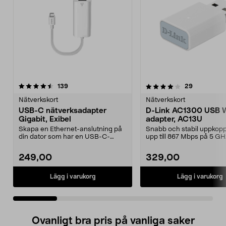
4.0 av 5 stjärnor
recensioner
4.5 av 5 stjärnor
recensione
139
29
Nätverkskort
Nätverkskort
USB-C nätverksadapter
D-Link AC1300 USB W
Gigabit, Exibel
adapter, AC13U
Skapa en Ethernet-anslutning på
Snabb och stabil uppkopp
din dator som har en USB-C-
upp till 867 Mbps på 5 GH
anslutning. Perfekt d...
bandet. D-Link kompakt...
249,00
329,00
Lägg i varukorg
Lägg i varukorg
Ovanligt bra pris på vanliga saker