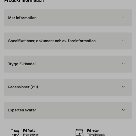
Produktinformation
Mer information
Specifikationer, dokument och ev. faroinformation
Trygg E-Handel
Recensioner
(29)
Experten svarar
Fri frakt
Fri retur
Från 599 kr*
Till valfri butik