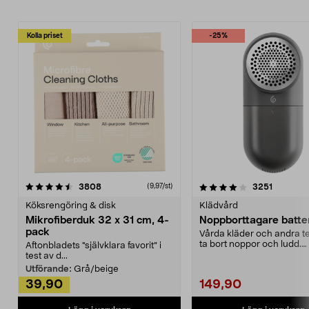
Kolla priset
-25%
4.0av 5 stjärnor
recensioner
4.5av 5 stjärnor
recensio
3808
3251
(9,97/st)
Köksrengöring & disk
Klädvård
Mikrofiberduk 32 x 31 cm, 4-
Noppborttagare batter
pack
Vårda kläder och andra tex
ta bort noppor och ludd.
Aftonbladets "självklara favorit” i
Noppborttagaren fräs...
test av d...
Utförande:
Grå/beige
39,90
149,90