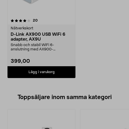
recensioner
20
Nätverkskort
D-Link AX900 USB WiFi 6
adapter, AX9U
Snabb och stabil WiFi 6-
anslutning med AX900-
prestanda. USB-adapter med
dual-ban...
399,00
Lägg i varukorg
Toppsäljare inom samma kategori