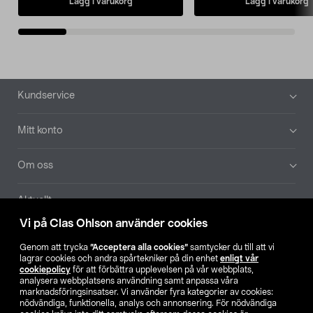
Lägg i varukorg
Lägg i varukorg
Sidfot
Kundservice
Mitt konto
Om oss
Aktuellt
Vi på Clas Ohlson använder cookies
Våra bolag
Genom att trycka
”Acceptera alla cookies”
samtycker du till att vi
lagrar cookies och andra spårtekniker på din enhet
enligt vår
Hitta butik
cookiepolicy
för att förbättra upplevelsen på vår webbplats,
analysera webbplatsens användning samt anpassa våra
marknadsföringsinsatser. Vi använder fyra kategorier av cookies:
nödvändiga, funktionella, analys och annonsering. För nödvändiga
SE
NO
FI