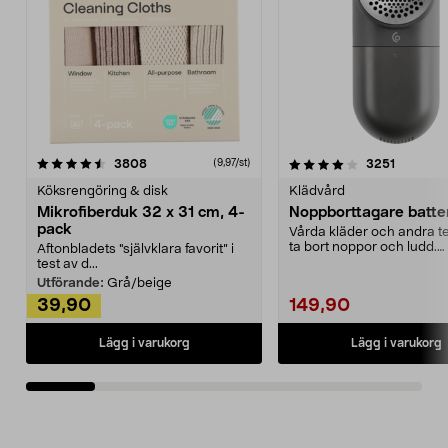
4.0av 5 stjärnor
recensioner
4.5av 5 stjärnor
recensio
3808
3251
(9,97/st)
Köksrengöring & disk
Klädvård
Mikrofiberduk 32 x 31 cm, 4-
Noppborttagare batter
pack
Vårda kläder och andra tex
ta bort noppor och ludd.
Aftonbladets "självklara favorit” i
Noppborttagaren fräs...
test av d...
Utförande:
Grå/beige
39,90
149,90
Lägg i varukorg
Lägg i varukorg