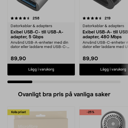
4.5 av 5 stjärnor
recensioner
4.0 av 5 stjärnor
recensione
258
219
Datorkablar & adapters
Datorkablar & adapters
Exibel USB-C- till USB-A-
Exibel USB-A- till US
adapter, 5 Gbps
adapter, 480 Mbps
Använd USB-A-enheter med din
Använd USB-C-enheter 
dator eller laddare med USB-C-
dator eller laddare med 
port. Exibel USB-adap...
port. Exibel USB-adap...
89,90
89,90
Lägg i varukorg
Lägg i varukorg
Ovanligt bra pris på vanliga saker
Kolla priset
-25%