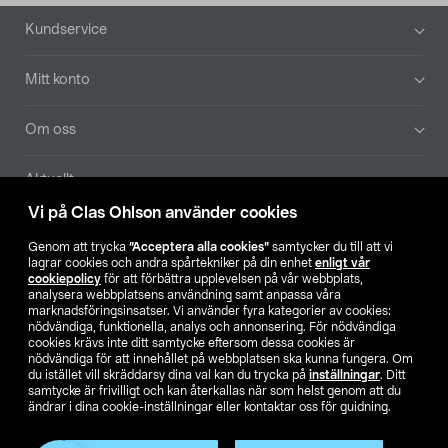
Sidfot
Kundservice
Mitt konto
Om oss
Aktuellt
Vi på Clas Ohlson använder cookies
Våra bolag
Genom att trycka
”Acceptera alla cookies”
samtycker du till att vi
lagrar cookies och andra spårtekniker på din enhet
enligt vår
Hitta butik
cookiepolicy
för att förbättra upplevelsen på vår webbplats,
analysera webbplatsens användning samt anpassa våra
marknadsföringsinsatser. Vi använder fyra kategorier av cookies:
nödvändiga, funktionella, analys och annonsering. För nödvändiga
SE
NO
FI
cookies krävs inte ditt samtycke eftersom dessa cookies är
nödvändiga för att innehållet på webbplatsen ska kunna fungera. Om
du istället vill skräddarsy dina val kan du trycka på
inställningar
. Ditt
samtycke är frivilligt och kan återkallas när som helst genom att du
ändrar i dina cookie-inställningar eller kontaktar oss för guidning.