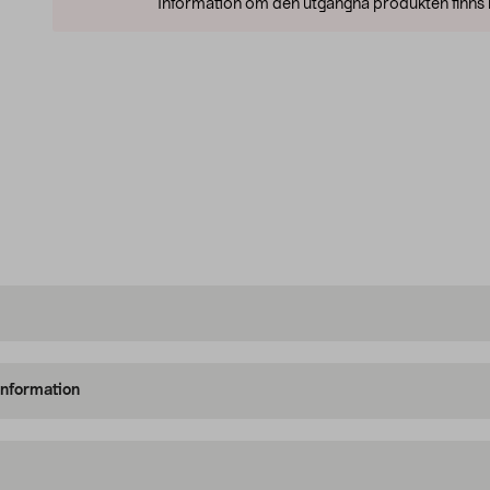
Information om den utgångna produkten finns l
information