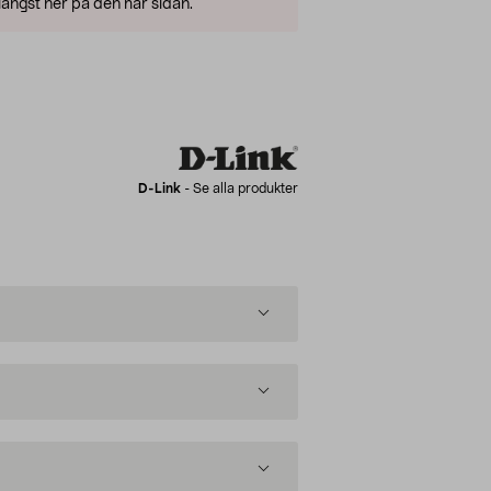
ängst ner på den här sidan.
D-Link
-
Se alla produkter