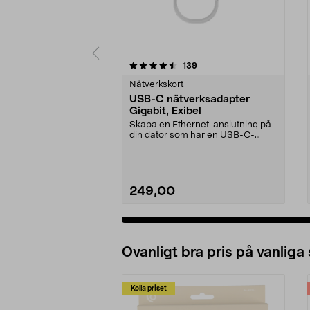
5 av 5 stjärnor
4.0 av 5 stjärnor
recensioner
139
Nätverkskort
USB-C nätverksadapter
Gigabit, Exibel
Skapa en Ethernet-anslutning på
din dator som har en USB-C-
anslutning. Perfekt d...
249,00
Ovanligt bra pris på vanliga
Kolla priset