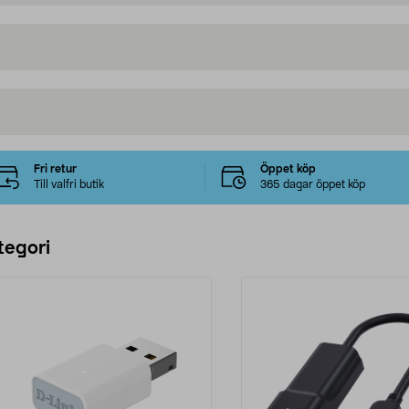
Fri retur
Öppet köp
Till valfri butik
365 dagar öppet köp
tegori