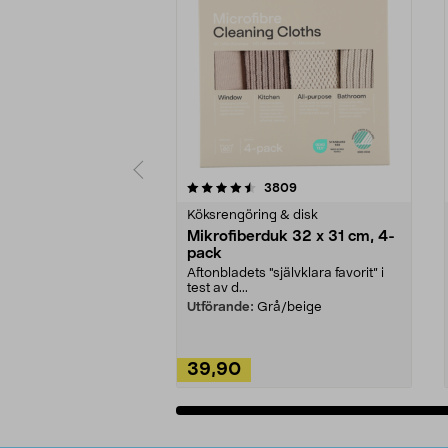
5av 5 stjärnor
4.0av 5 stjärnor
recensioner
3809
Köksrengöring & disk
Mikrofiberduk 32 x 31 cm, 4-
pack
Aftonbladets "självklara favorit” i
test av d...
Utförande:
Grå/beige
39,90
Lägg i varukorg