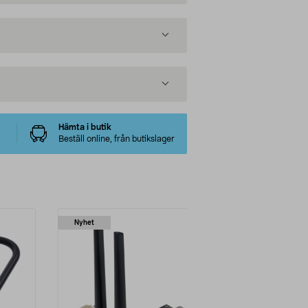
Hämta i butik
Beställ online, från butikslager
Nyhet