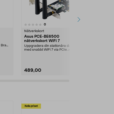
3.0 av 5 stjärnor
4.0
4
recensioner
0
Nätverkskort
Nätverkskort
Asus PCE-BE6500
D-Link AX1
nätverkskort WiFi 7
nätverkskor
 Bra
Uppgradera din stationära dator
Supersnabb Wi
med snabbt WiFi 7 via PCIe. Asus
stabil stream
PCE-BE6500 nätv...
Link AX1800 U
489,00
549,00
Kolla priset
Multibuy