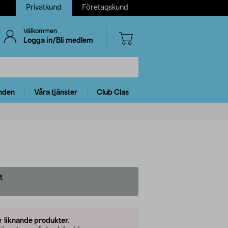
Privatkund
Företagskund
Välkommen
Logga in/Bli medlem
nden
Våra tjänster
Club Clas
t
er
liknande produkter.