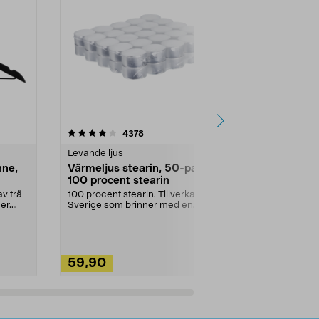
4.5av 5 stjärnor
recensioner
4.5
4378
2
Levande ljus
Rengöringsm
nne,
Värmeljus stearin, 50-pack,
Bikarbonat
100 procent stearin
Ett allsidigt 
städning och 
v trä
100 procent stearin. Tillverkade i
ute. Städa med
er.
Sverige som brinner med en
vacker och sotfri ...
59,90
49,90
Lägg i varukorg
Lägg