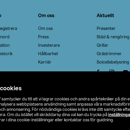
o
Om oss
Aktuellt
egistrera
Om oss
Presenter
enord
Press
Städ & rengöring
ation
Investerare
Grillar
istorik
Hållbarhet
Grästrimmer
Karriär
Solcellsbelysning
 cookies
”
samtycker du till att vi lagrar cookies och andra spårtekniker på din 
analysera webbplatsens användning samt anpassa våra marknadsförings
 och annonsering. För nödvändiga cookies krävs inte ditt samtycke ef
a. Om du istället vill skräddarsy dina val kan du trycka på
inställninga
r i dina cookie-inställningar eller kontaktar oss för guidning.
s Ohlson
Köpvillkor
Privacy statement
Klubbvillkor
H