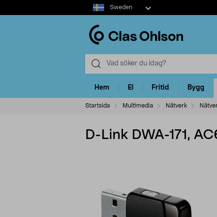
Select
Sweden
market
Hem
El
Fritid
Bygg
Startsida
Multimedia
Nätverk
Nätver
D-Link DWA-171, AC