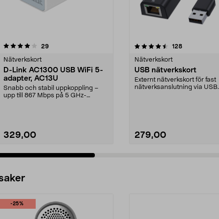
4.5 av 5 stjärnor
recensioner
recensioner
29
128
0.0 av 5 stjärnor
Nätverkskort
Nätverkskort
D-Link AC1300 USB WiFi 5-
USB nätverkskort
adapter, AC13U
Externt nätverkskort för fast
nätverksanslutning via USB.
Snabb och stabil uppkoppling –
lösning om datorn ...
upp till 867 Mbps på 5 GHz-
bandet. D-Link kompakt...
329,00
279,00
 saker
-25%