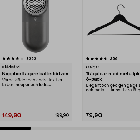
4.5av 5 stjärnor
recensioner
4.0av 5 stjärnor
recensioner
3252
256
Klädvård
Galgar
Noppborttagare batteridriven
Trägalgar med metallpi
8-pack
Vårda kläder och andra textilier –
ta bort noppor och ludd.
Elegant och gedigen galge a
Noppborttagaren fräs...
och metall – finns i flera färg
Galge med sv...
149,90
79,90
199,90
Lägg i varukorg
Lägg i varukorg