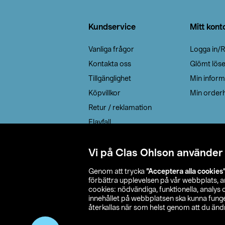
Sidfot
Kundservice
Mitt kont
Vanliga frågor
Logga in/R
Kontakta oss
Glömt lös
Tillgänglighet
Min inform
Köpvillkor
Min orderh
Retur / reklamation
Elavfall
Cookie policy
Leveransalternativ
Vi på Clas Ohlson använder
Genom att trycka
”Acceptera alla cookies
förbättra upplevelsen på vår webbplats, 
cookies: nödvändiga, funktionella, analys
innehållet på webbplatsen ska kunna funger
återkallas när som helst genom att du ändra
© 2026 Cla