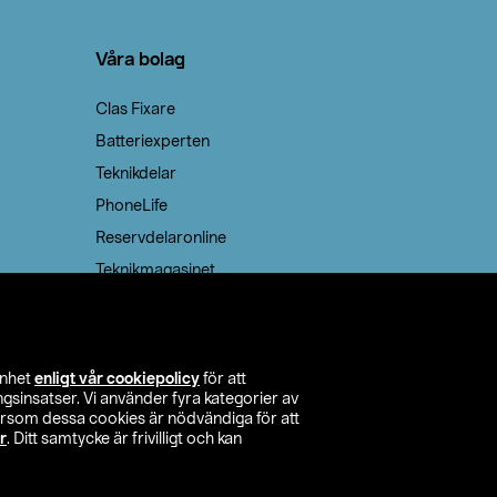
Våra bolag
Clas Fixare
Batteriexperten
Teknikdelar
PhoneLife
Reservdelaronline
Teknikmagasinet
enhet
enligt vår cookiepolicy
för att
insatser. Vi använder fyra kategorier av
tersom dessa cookies är nödvändiga för att
r
. Ditt samtycke är frivilligt och kan
itta butik