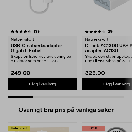
4.0 av 5 stjärnor
recensioner
recensione
139
29
0.0 av 5 stjärnor
Nätverkskort
Nätverkskort
USB-C nätverksadapter
D-Link AC1300 USB W
Gigabit, Exibel
adapter, AC13U
Skapa en Ethernet-anslutning på
Snabb och stabil uppkopp
din dator som har en USB-C-
upp till 867 Mbps på 5 GH
anslutning. Perfekt d...
bandet. D-Link kompakt...
249,00
329,00
Lägg i varukorg
Lägg i varukorg
Ovanligt bra pris på vanliga saker
Kolla priset
-25%