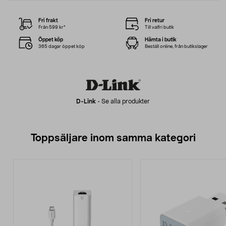
Fri frakt
Fri retur
Från 599 kr*
Till valfri butik
Öppet köp
Hämta i butik
365 dagar öppet köp
Beställ online, från butikslager
D-Link
-
Se alla produkter
Toppsäljare inom samma kategori