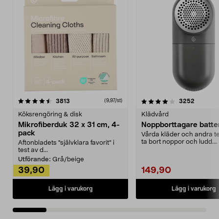
4.0av 5 stjärnor
recensioner
4.5av 5 stjärnor
recensio
3813
3252
(9,97/st)
Köksrengöring & disk
Klädvård
Mikrofiberduk 32 x 31 cm, 4-
Noppborttagare batter
pack
Vårda kläder och andra tex
ta bort noppor och ludd.
Aftonbladets "självklara favorit” i
Noppborttagaren fräs...
test av d...
Utförande:
Grå/beige
39,90
149,90
Lägg i varukorg
Lägg i varukorg