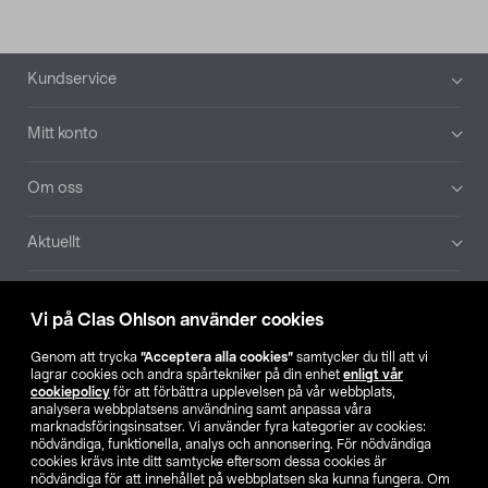
Sidfot
Kundservice
Mitt konto
Om oss
Aktuellt
Våra bolag
Vi på Clas Ohlson använder cookies
Hitta butik
Genom att trycka
”Acceptera alla cookies”
samtycker du till att vi
lagrar cookies och andra spårtekniker på din enhet
enligt vår
cookiepolicy
för att förbättra upplevelsen på vår webbplats,
SE
NO
FI
analysera webbplatsens användning samt anpassa våra
marknadsföringsinsatser. Vi använder fyra kategorier av cookies:
nödvändiga, funktionella, analys och annonsering. För nödvändiga
cookies krävs inte ditt samtycke eftersom dessa cookies är
nödvändiga för att innehållet på webbplatsen ska kunna fungera. Om