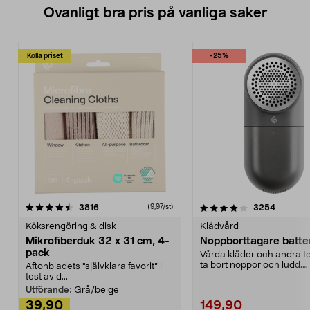
Ovanligt bra pris på vanliga saker
Kolla priset
-25%
4.0av 5 stjärnor
recensioner
4.5av 5 stjärnor
recensio
3816
3254
(9,97/st)
Köksrengöring & disk
Klädvård
Mikrofiberduk 32 x 31 cm, 4-
Noppborttagare batter
pack
Vårda kläder och andra tex
ta bort noppor och ludd.
Aftonbladets "självklara favorit” i
Noppborttagaren fräs...
test av d...
Utförande:
Grå/beige
39,90
149,90