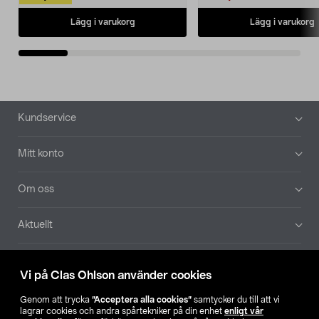
Lägg i varukorg
Lägg i varukorg
Sidfot
Kundservice
Mitt konto
Om oss
Aktuellt
Våra bolag
Vi på Clas Ohlson använder cookies
Hitta butik
Genom att trycka
”Acceptera alla cookies”
samtycker du till att vi
lagrar cookies och andra spårtekniker på din enhet
enligt vår