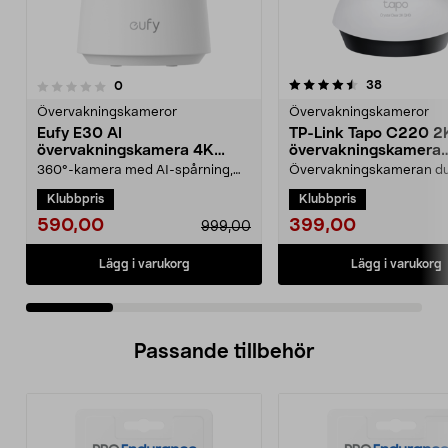
4.5 av 5 stjärnor
4.5 av 5 stjärnor
recensione
38
recensioner
0
Övervakningskameror
Övervakningskameror
Eufy E30 AI
TP-Link Tapo C220 2
övervakningskamera 4K
övervakningskamera
inomhus
inomhus
360°-kamera med AI-spårning,
Övervakningskameran d
livevideo och tvåvägsljud direkt i
skräddarsy efter dina be
Klubbpris
Klubbpris
mobilen. Eufy E3...
med smart AI. TP-Link T...
590,00
399,00
999,00
Lägg i varukorg
Lägg i varukorg
Passande tillbehör