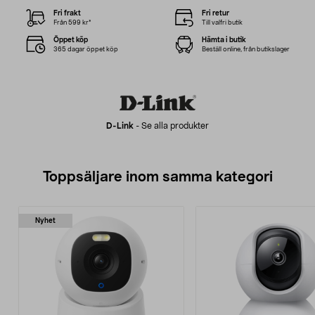
Fri frakt
Fri retur
Från 599 kr*
Till valfri butik
Öppet köp
Hämta i butik
365 dagar öppet köp
Beställ online, från butikslager
D-Link
-
Se alla produkter
Toppsäljare inom samma kategori
Nyhet