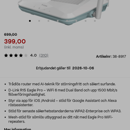
699,00
399,00
(inkl. moms)
4.0
(
310
)
Artikelnr:
38-8917
Erbjudandet gäller till
2026-10-06
Trådlös router med AI-teknik för störningsfritt och säkert surfande.
D-Link R15 Eagle Pro – WiFi 6 med Dual Band och upp 1500 Mbit/s
filöverföringshastighet.
Styr via app för iOS /Android – stöd för Google Assistant och Alexa
röstassistenter.
Stöd för senaste säkerhetsstandarderna WPA2-Enterprise och WPA3.
Mesh-stöd för sömlös utbyggnad av ditt nät med Eagle Pro WiFi-
repeaters.
Mer information