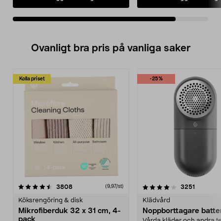
Ovanligt bra pris på vanliga saker
Kolla priset
-25%
4.0av 5 stjärnor
recensioner
4.5av 5 stjärnor
recensio
3808
3251
(9,97/st)
Köksrengöring & disk
Klädvård
Mikrofiberduk 32 x 31 cm, 4-
Noppborttagare batter
pack
Vårda kläder och andra tex