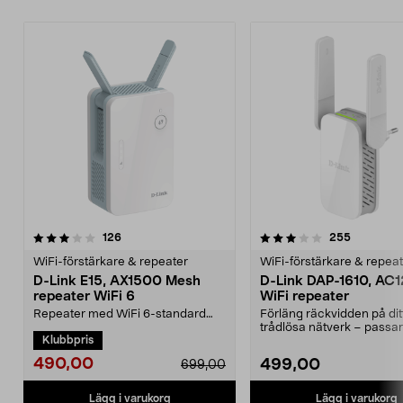
3.5av 5 stjärnor
recensioner
recension
126
255
WiFi-förstärkare & repeater
WiFi-förstärkare & repea
D-Link E15, AX1500 Mesh
D-Link DAP-1610, AC
repeater WiFi 6
WiFi repeater
Repeater med WiFi 6-standard
Förläng räckvidden på dit
och upp 1500 Mb/s
trådlösa nätverk – passar
Klubbpris
filöverföringshastighet. D-Link E...
routrar. D-Link DAP-16...
490,00
499,00
699,00
Lägg i varukorg
Lägg i varukorg