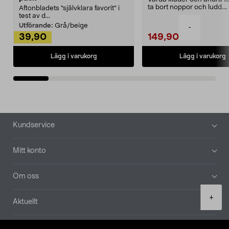
ta bort noppor och ludd.
Aftonbladets "självklara favorit” i
Noppborttagaren fräs...
test av d...
Utförande:
Grå/beige
-
39,90
149,90
Lägg i varukorg
Lägg i varukorg
Sidfot
Kundservice
Mitt konto
Om oss
Product
+
Aktuellt
quantity
Våra bolag