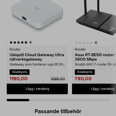
recensioner
4.5 av 5 stjärnor
6
recensioner
0
0.0 av 5 stjärnor
Router
Router
Ubiquiti Cloud Gateway Ultra
Asus RT-BE50 router W
nätverksgateway
3600 Mbps
Gateway som hanterar upp till 30
Snabb WiFi 7-router för s
UniFi-enheter och 300 klienter.
spel och många uppkopp
Klubbpris
Klubbpris
Ubiquiti Cloud ...
enheter. Asus RT-B...
1190,00
790,00
1295,00
Lägg i varukorg
Lägg i varukorg
Passande tillbehör