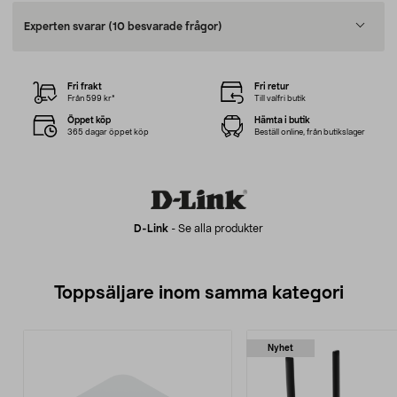
Experten svarar
(10 besvarade frågor)
Fri frakt
Fri retur
Från 599 kr*
Till valfri butik
Öppet köp
Hämta i butik
365 dagar öppet köp
Beställ online, från butikslager
D-Link
-
Se alla produkter
Toppsäljare inom samma kategori
Nyhet