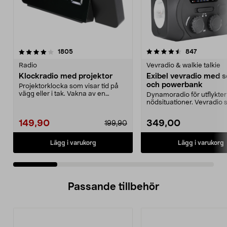
4.5 av 5 stjärnor
recensioner
4.0 av 5 stjärnor
recension
1805
847
Radio
Vevradio & walkie talkie
Klockradio med projektor
Exibel vevradio med so
och powerbank
Projektorklocka som visar tid på
vägg eller i tak. Vakna av en
Dynamoradio för utflykte
radiokanal eller ...
nödsituationer. Vevradio
nödladdar din mobilte...
149,90
349,00
199,90
Lägg i varukorg
Lägg i varukorg
Passande tillbehör