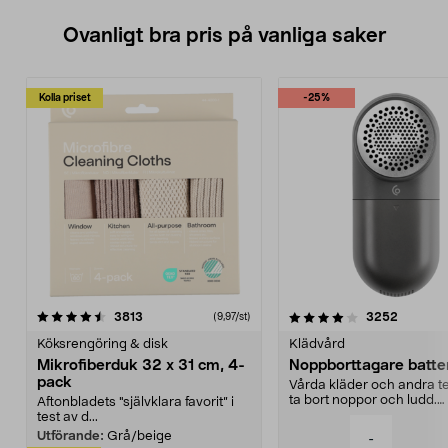
Ovanligt bra pris på vanliga saker
Kolla priset
-25%
4.0av 5 stjärnor
recensioner
4.5av 5 stjärnor
recensio
3813
3252
(9,97/st)
Köksrengöring & disk
Klädvård
Mikrofiberduk 32 x 31 cm, 4-
Noppborttagare batter
pack
Vårda kläder och andra tex
ta bort noppor och ludd.
Aftonbladets "självklara favorit” i
Noppborttagaren fräs...
test av d...
Utförande:
Grå/beige
-