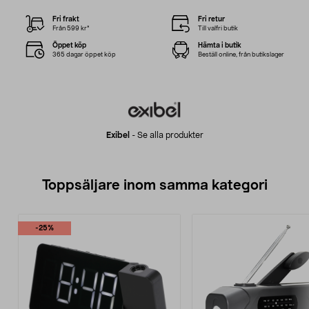
Fri frakt
Fri retur
Från 599 kr*
Till valfri butik
Öppet köp
Hämta i butik
365 dagar öppet köp
Beställ online, från butikslager
Exibel
-
Se alla produkter
Toppsäljare inom samma kategori
-25%