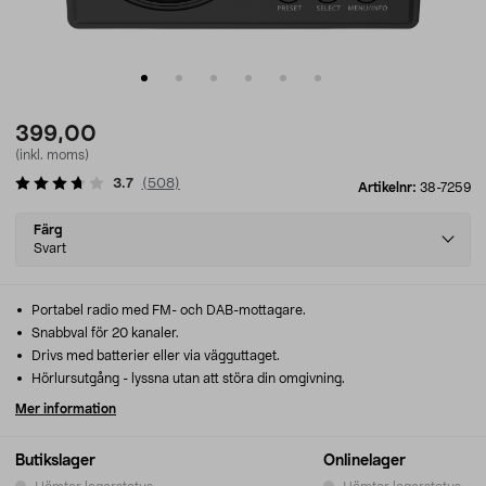
399,00
(inkl. moms)
3.7
(
508
)
Artikelnr:
38-7259
Select
Färg
variant
Svart
Portabel radio med FM- och DAB-mottagare.
Snabbval för 20 kanaler.
Drivs med batterier eller via vägguttaget.
Hörlursutgång - lyssna utan att störa din omgivning.
Mer information
Butikslager
Onlinelager