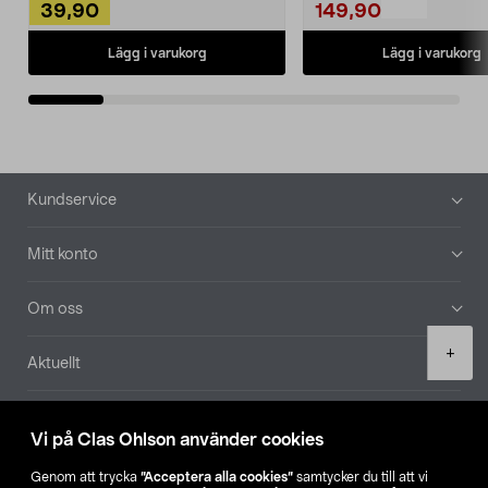
39,90
149,90
Lägg i varukorg
Lägg i varukorg
Sidfot
Kundservice
Mitt konto
Om oss
Product
+
Aktuellt
quantity
Våra bolag
Vi på Clas Ohlson använder cookies
Hitta butik
Genom att trycka
”Acceptera alla cookies”
samtycker du till att vi