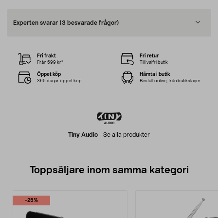
Experten svarar
(3 besvarade frågor)
Fri frakt
Fri retur
Från 599 kr*
Till valfri butik
Öppet köp
Hämta i butik
365 dagar öppet köp
Beställ online, från butikslager
Tiny Audio
-
Se alla produkter
Toppsäljare inom samma kategori
-25%