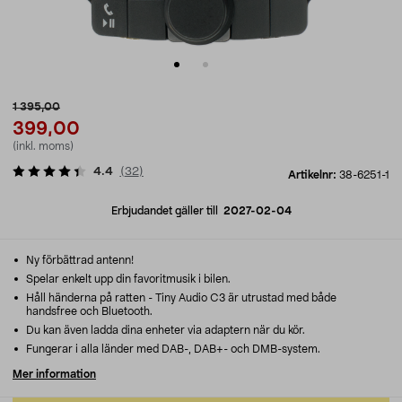
1 395,00
399,00
(inkl. moms)
4.4
(
32
)
Artikelnr:
38-6251-1
Erbjudandet gäller till
2027-02-04
Ny förbättrad antenn!
Spelar enkelt upp din favoritmusik i bilen.
Håll händerna på ratten - Tiny Audio C3 är utrustad med både
handsfree och Bluetooth.
Du kan även ladda dina enheter via adaptern när du kör.
Fungerar i alla länder med DAB-, DAB+- och DMB-system.
Mer information