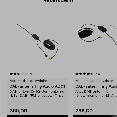
Reservdelar
4.5av 5 stjärnor
recensioner
recensione
4
43
Multimedia reservdelar
Multimedia reservdelar
DAB-antenn Tiny Audio AD01
DAB-antenn Tiny Aud
DAB-antenn för fönstermontering
Aktiv DAB-antenn för
i bil till DAB+/FM-biladapter Tiny
fönstermontering i bil. Anv
Audio C3, C5,...
DAB+/FM-biladapter. An..
365,00
289,00