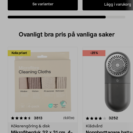
Se varianter
Lägg i varukorg
Ovanligt bra pris på vanliga saker
Kolla priset
-25%
4.0av 5 stjärnor
recensioner
4.5av 5 stjärnor
recensio
3813
3252
(9,97/st)
Köksrengöring & disk
Klädvård
Mikrofiberduk 32 x 31 cm, 4-
Noppborttagare batter