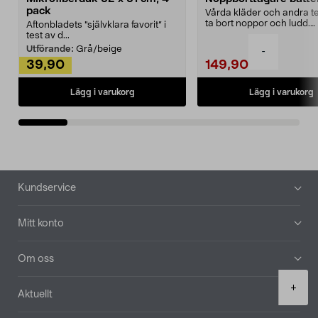
pack
Vårda kläder och andra tex
ta bort noppor och ludd.
Aftonbladets "självklara favorit” i
Noppborttagaren fräs...
test av d...
Utförande:
Grå/beige
-
39,90
149,90
Lägg i varukorg
Lägg i varukorg
Sidfot
Kundservice
Mitt konto
Om oss
Product
+
Aktuellt
quantity