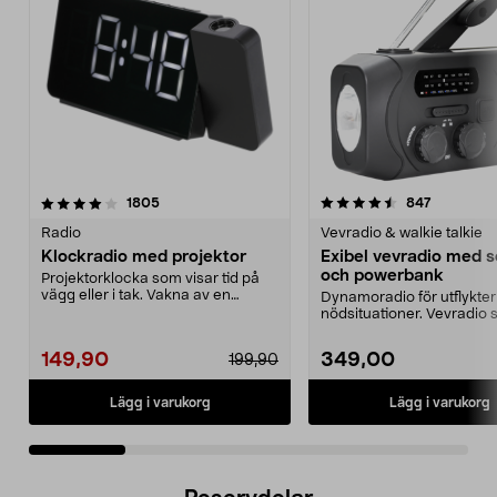
4.5 av 5 stjärnor
recensioner
4.0 av 5 stjärnor
recension
1805
847
Radio
Vevradio & walkie talkie
Klockradio med projektor
Exibel vevradio med so
och powerbank
Projektorklocka som visar tid på
vägg eller i tak. Vakna av en
Dynamoradio för utflykte
radiokanal eller ...
nödsituationer. Vevradio
nödladdar din mobilte...
149,90
349,00
199,90
Lägg i varukorg
Lägg i varukorg