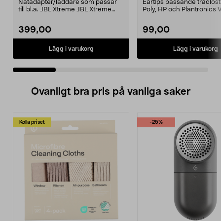
Nätadapter/laddare som passar
Eartips passande trådlös
till bl.a. JBL Xtreme JBL Xtreme
Poly, HP och Plantronics
2JBL BoomboxJBL B...
PRO, Legend 3...
399,00
99,00
Lägg i varukorg
Lägg i varukorg
Ovanligt bra pris på vanliga saker
Kolla priset
-25%