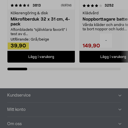
4.0av 5 stjärnor
recensioner
4.5av 5 stjärnor
recensio
3813
3252
(9,97/st)
Köksrengöring & disk
Klädvård
Mikrofiberduk 32 x 31 cm, 4-
Noppborttagare batter
pack
Vårda kläder och andra tex
ta bort noppor och ludd.
Aftonbladets "självklara favorit” i
Noppborttagaren fräs...
test av d...
Utförande:
Grå/beige
-
39,90
149,90
Lägg i varukorg
Lägg i varukorg
Sidfot
Kundservice
Mitt konto
Om oss