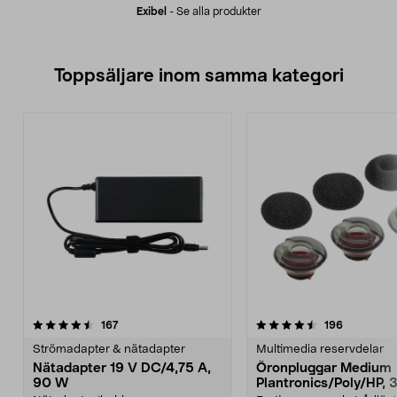
Exibel
-
Se alla produkter
Toppsäljare inom samma kategori
4.5 av 5 stjärnor
recensioner
5.0 av 5 stjärnor
recensione
167
196
Strömadapter & nätadapter
Multimedia reservdelar
Nätadapter 19 V DC/4,75 A,
Öronpluggar Medium
90 W
Plantronics/Poly/HP, 