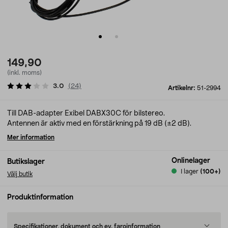
149,90
(inkl. moms)
3.0
(
24
)
Artikelnr:
51-2994
Till DAB-adapter Exibel DABX30C för bilstereo.
Antennen är aktiv med en förstärkning på 19 dB (±2 dB).
Mer information
Onlinelager
Butikslager
I lager
(100+)
Välj butik
Produktinformation
Specifikationer, dokument och ev. faroinformation