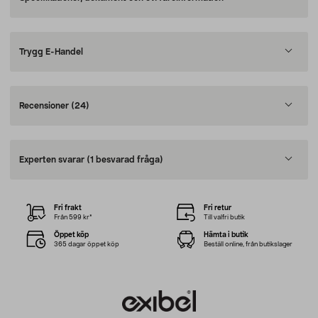
Trygg E-Handel
Recensioner
(24)
Experten svarar
(1 besvarad fråga)
Fri frakt
Fri retur
Från 599 kr*
Till valfri butik
Öppet köp
Hämta i butik
365 dagar öppet köp
Beställ online, från butikslager