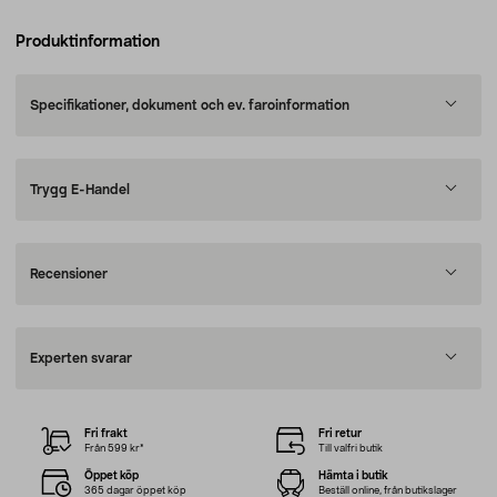
Produktinformation
Specifikationer, dokument och ev. faroinformation
Trygg E-Handel
Recensioner
Experten svarar
Fri frakt
Fri retur
Från 599 kr*
Till valfri butik
Öppet köp
Hämta i butik
365 dagar öppet köp
Beställ online, från butikslager