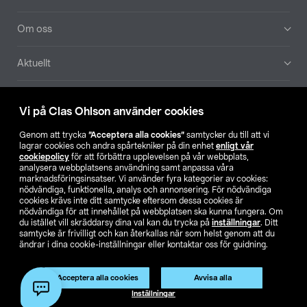
Om oss
Aktuellt
Våra bolag
Vi på Clas Ohlson använder cookies
Hitta butik
Genom att trycka
”Acceptera alla cookies”
samtycker du till att vi
lagrar cookies och andra spårtekniker på din enhet
enligt vår
cookiepolicy
för att förbättra upplevelsen på vår webbplats,
SE
NO
FI
analysera webbplatsens användning samt anpassa våra
marknadsföringsinsatser. Vi använder fyra kategorier av cookies:
nödvändiga, funktionella, analys och annonsering. För nödvändiga
cookies krävs inte ditt samtycke eftersom dessa cookies är
nödvändiga för att innehållet på webbplatsen ska kunna fungera. Om
du istället vill skräddarsy dina val kan du trycka på
inställningar
. Ditt
samtycke är frivilligt och kan återkallas när som helst genom att du
ändrar i dina cookie-inställningar eller kontaktar oss för guidning.
Köpvillkor
Privacy statement
Klubbvillkor
För företag
Ändra till priser exklusive moms
Produkten har utgått
Acceptera alla cookies
Avvisa alla
Artikelnr:
56-2050
Inställningar