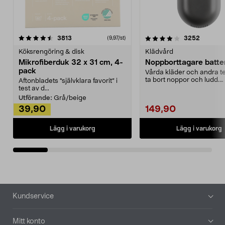
4.0av 5 stjärnor
recensioner
4.5av 5 stjärnor
recensio
3813
3252
(9,97/st)
Köksrengöring & disk
Klädvård
Mikrofiberduk 32 x 31 cm, 4-
Noppborttagare batter
pack
Vårda kläder och andra tex
ta bort noppor och ludd.
Aftonbladets "självklara favorit” i
Noppborttagaren fräs...
test av d...
Utförande:
Grå/beige
39,90
149,90
Lägg i varukorg
Lägg i varukorg
Sidfot
Kundservice
Mitt konto