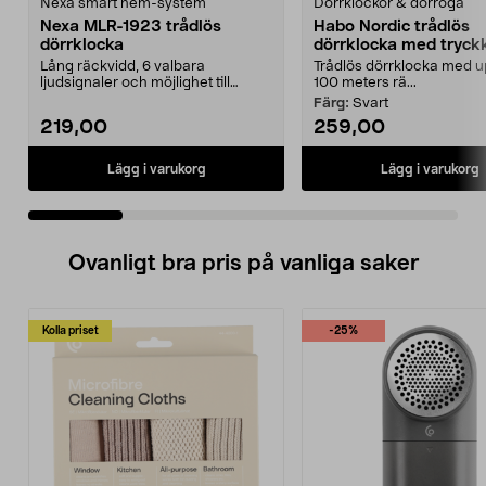
Nexa smart hem-system
Dörrklockor & dörröga
Nexa MLR-1923 trådlös
Habo Nordic trådlös
dörrklocka
dörrklocka med tryc
Lång räckvidd, 6 valbara
Trådlös dörrklocka med upp
ljudsignaler och möjlighet till
100 meters rä...
ljusindikering. Nexa ML...
Färg:
Svart
219,00
259,00
Lägg i varukorg
Lägg i varukorg
Ovanligt bra pris på vanliga saker
Kolla priset
-25%