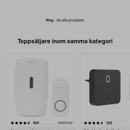
Ring
-
Se alla produkter
Toppsäljare inom samma kategori
4.5 av 5 stjärnor
recensioner
4.5 av 5 stjärnor
recensione
591
122
(219,00/st)