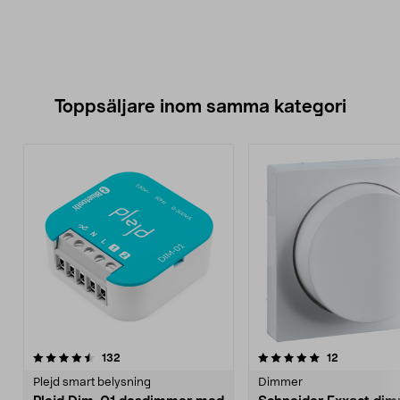
Toppsäljare inom samma kategori
5.0 av 5 stjärnor
recensioner
5.0 av 5 stjärnor
recensioner
132
12
Plejd smart belysning
Dimmer