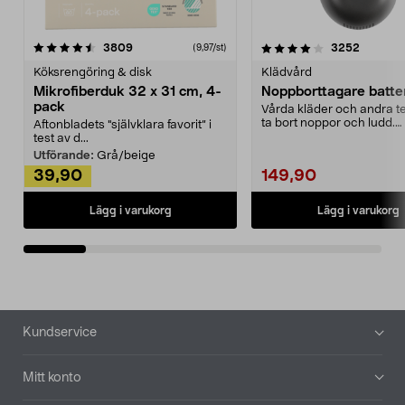
4.0av 5 stjärnor
recensioner
4.5av 5 stjärnor
recensio
3809
3252
(9,97/st)
Köksrengöring & disk
Klädvård
Mikrofiberduk 32 x 31 cm, 4-
Noppborttagare batter
pack
Vårda kläder och andra tex
ta bort noppor och ludd.
Aftonbladets "självklara favorit” i
Noppborttagaren fräs...
test av d...
Utförande:
Grå/beige
39,90
149,90
Lägg i varukorg
Lägg i varukorg
Sidfot
Kundservice
Mitt konto