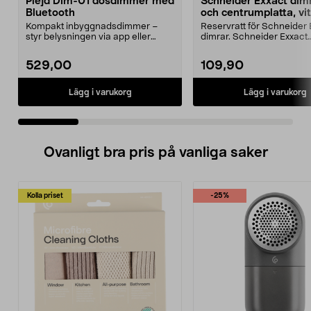
Plejd Dim-01 dosdimmer med
Schneider Exxact dim
Bluetooth
och centrumplatta, vit
Kompakt inbyggnadsdimmer –
Reservratt för Schneider 
styr belysningen via app eller
dimrar. Schneider Exxact
vanlig strömbrytare. P...
dimmerratt för Schneid...
529,00
109,90
Lägg i varukorg
Lägg i varukorg
Ovanligt bra pris på vanliga saker
Kolla priset
-25%