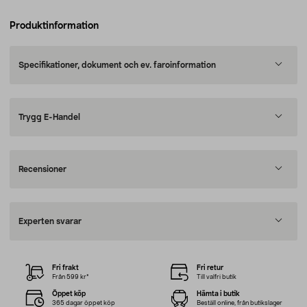
Produktinformation
Specifikationer, dokument och ev. faroinformation
Trygg E-Handel
Recensioner
Experten svarar
Fri frakt
Fri retur
Från 599 kr*
Till valfri butik
Öppet köp
Hämta i butik
365 dagar öppet köp
Beställ online, från butikslager