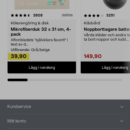
4.0av 5 stjärnor
recensioner
4.5av 5 stjärnor
recensio
3808
3251
(9,97/st)
Köksrengöring & disk
Klädvård
Mikrofiberduk 32 x 31 cm, 4-
Noppborttagare batter
pack
Vårda kläder och andra tex
ta bort noppor och ludd.
Aftonbladets "självklara favorit” i
Noppborttagaren fräs...
test av d...
Utförande:
Grå/beige
39,90
149,90
Lägg i varukorg
Lägg i varukorg
Sidfot
Kundservice
Mitt konto