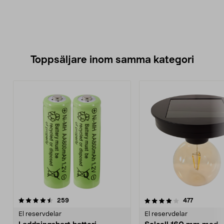
Toppsäljare inom samma kategori
4.0 av 5 stjärnor
recensioner
4.5 av 5 stjärnor
recensione
259
477
El reservdelar
El reservdelar