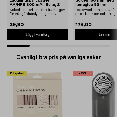
Laddningsbart batteri
Solcell 160 mm med
AA/HR6 800 mAh Solar, 2-
lampglob 95 mm
pack
Solcellsbatteri speciellt framtagen
Reservdel som passar fle
för trädgårdsbelysning med
solcellslampor och -korga
solceller och AA-...
Northlight. Solcell d...
39,90
129,00
Läs mer
Lägg i varukorg
Ovanligt bra pris på vanliga saker
Kolla priset
-25%