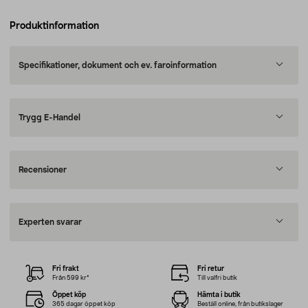
Produktinformation
Specifikationer, dokument och ev. faroinformation
Trygg E-Handel
Recensioner
Experten svarar
Fri frakt
Fri retur
Från 599 kr*
Till valfri butik
Öppet köp
Hämta i butik
365 dagar öppet köp
Beställ online, från butikslager