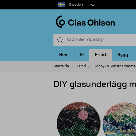
Select
Sweden
market
Hem
El
Fritid
Bygg
Startsida
Fritid
Hobby- & konstnärsmater
DIY glasunderlägg m