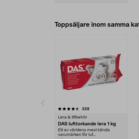
Lägg i varukorg
Toppsäljare inom samma ka
5 av 5 stjärnor
4.5 av 5 stjärnor
recensioner
328
Lera & tillbehör
DAS lufttorkande lera 1 kg
Ett av världens mest kända
varumärken för luf...