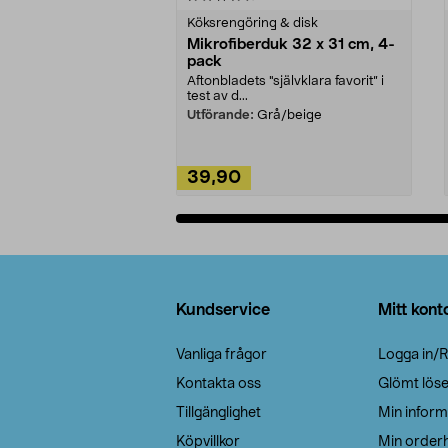
Köksrengöring & disk
Mikrofiberduk 32 x 31 cm, 4-
pack
Aftonbladets "självklara favorit” i
test av d...
Utförande:
Grå/beige
39,90
Lägg i varukorg
Sidfot
Kundservice
Mitt kont
Vanliga frågor
Logga in/R
Kontakta oss
Glömt lös
Tillgänglighet
Min inform
Köpvillkor
Min orderh