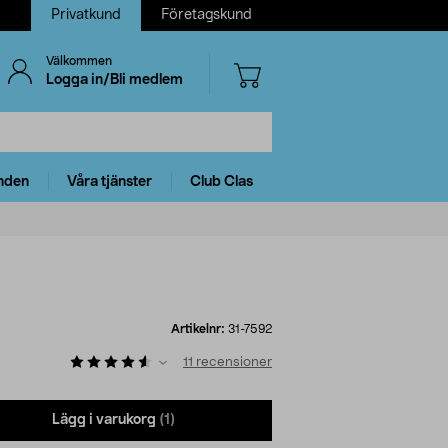
Privatkund
Företagskund
Välkommen
Logga in/Bli medlem
nden
Våra tjänster
Club Clas
Artikelnr:
31-7592
11
recensioner
Lägg i varukorg
(1)