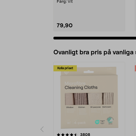
Färg:
Vit
79,90
Ovanligt bra pris på vanliga
Kolla priset
5av 5 stjärnor
4.0av 5 stjärnor
recensioner
3808