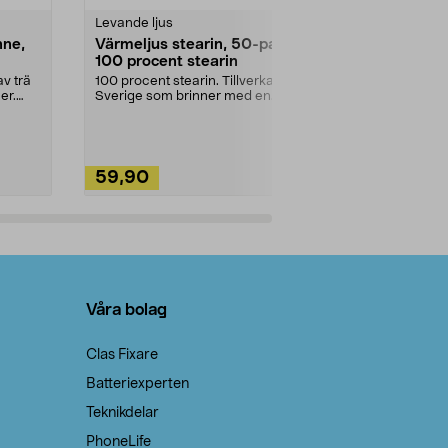
Levande ljus
Rengöringsm
nne,
Värmeljus stearin, 50-pack,
Bikarbonat
100 procent stearin
Ett allsidigt 
städning och 
v trä
100 procent stearin. Tillverkade i
ute. Städa med
er.
Sverige som brinner med en
vacker och sotfri ...
59,90
49,90
Lägg i varukorg
Lägg
Våra bolag
Clas Fixare
Batteriexperten
Teknikdelar
PhoneLife