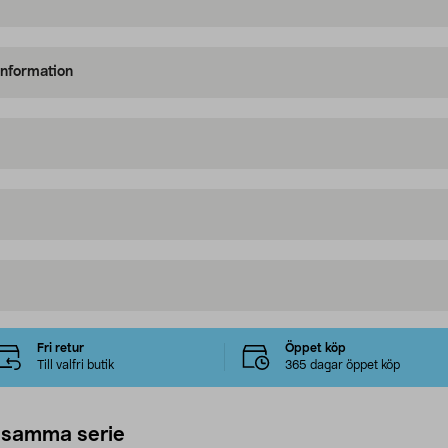
information
Fri retur
Öppet köp
Till valfri butik
365 dagar öppet köp
 samma serie