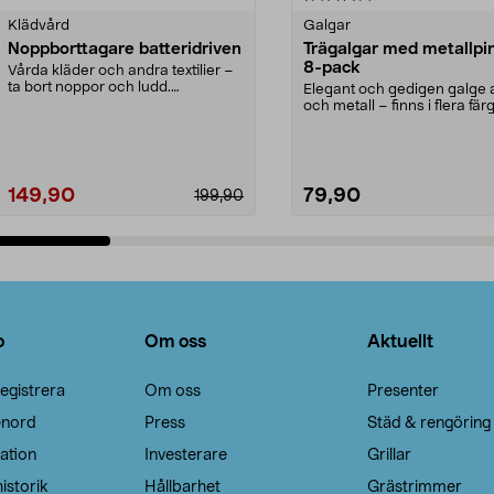
Klädvård
Galgar
Noppborttagare batteridriven
Trägalgar med metallpi
8-pack
Vårda kläder och andra textilier –
ta bort noppor och ludd.
Elegant och gedigen galge a
Noppborttagaren fräs...
och metall – finns i flera färg
Galge med sv...
149,90
79,90
199,90
Lägg i varukorg
Lägg i varukorg
o
Om oss
Aktuellt
egistrera
Om oss
Presenter
enord
Press
Städ & rengöring
ation
Investerare
Grillar
istorik
Hållbarhet
Grästrimmer