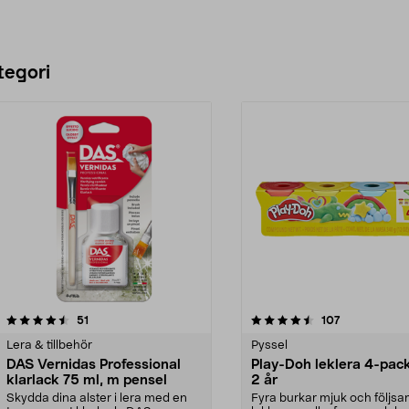
tegori
4.5 av 5 stjärnor
recensioner
5.0 av 5 stjärnor
recensioner
51
107
Lera & tillbehör
Pyssel
DAS Vernidas Professional
Play-Doh leklera 4-pack
klarlack 75 ml, m pensel
2 år
Skydda dina alster i lera med en
Fyra burkar mjuk och följs