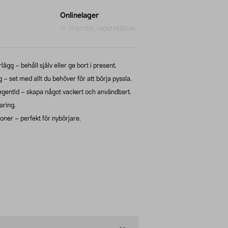
Onlinelager
Hämtar lagerstatus...
gg – behåll själv eller ge bort i present.
 set med allt du behöver för att börja pyssla.
v egentid – skapa något vackert och användbart.
aring.
ioner – perfekt för nybörjare.