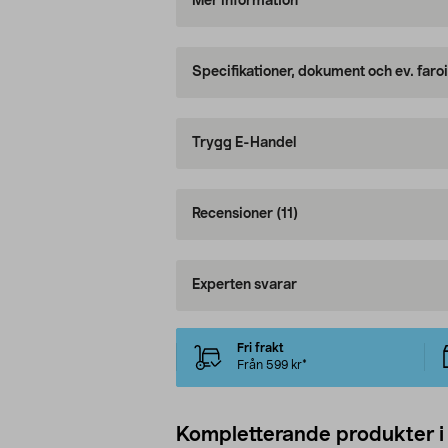
Mer information
Specifikationer, dokument och ev. faro
Trygg E-Handel
Recensioner
(11)
Experten svarar
Fri frakt
Från 599 kr*
Kompletterande produkter i