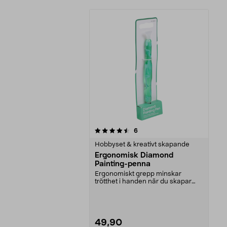
5av 5 stjärnor
recensioner
6
Hobbyset & kreativt skapande
Ergonomisk Diamond
Painting-penna
Ergonomiskt grepp minskar
trötthet i handen när du skapar
diamantbilder. Ergonom...
49,90