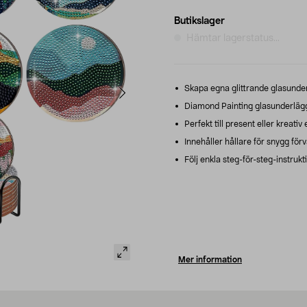
Butikslager
Hämtar lagerstatus...
Skapa egna glittrande glasunderlä
Diamond Painting glasunderlägg –
Perfekt till present eller kreati
Innehåller hållare för snygg förv
Följ enkla steg-för-steg-instrukt
Mer information