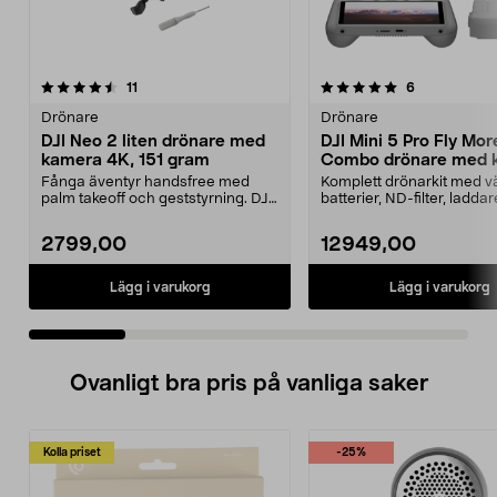
5.0 av 5 stjärnor
recensioner
5.0 av 5 stjärnor
recensioner
11
6
Drönare
Drönare
DJI Neo 2 liten drönare med
DJI Mini 5 Pro Fly Mor
kamera 4K, 151 gram
Combo drönare med 
249 g
Fånga äventyr handsfree med
Komplett drönarkit med v
palm takeoff och geststyrning. DJI
batterier, ND-filter, ladda
Neo 2 – ultralätt...
reservdelar. D...
2799,00
12949,00
Lägg i varukorg
Lägg i varukorg
Ovanligt bra pris på vanliga saker
Kolla priset
-25%