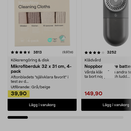
4.0av 5 stjärnor
recensioner
4.5av 5 stjärnor
recensio
3813
3252
(9,97/st)
Köksrengöring & disk
Klädvård
Mikrofiberduk 32 x 31 cm, 4-
Noppborttagare batter
-
pack
Vårda kläder och andra tex
ta bort noppor och ludd.
Aftonbladets "självklara favorit” i
Noppborttagaren fräs...
test av d...
Utförande:
Grå/beige
39,90
149,90
Lägg i varukorg
Lägg i varukorg