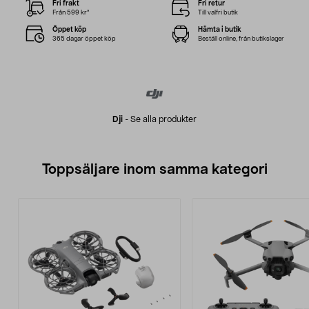
Fri frakt
Fri retur
Från 599 kr*
Till valfri butik
Öppet köp
Hämta i butik
365 dagar öppet köp
Beställ online, från butikslager
Dji
-
Se alla produkter
Toppsäljare inom samma kategori