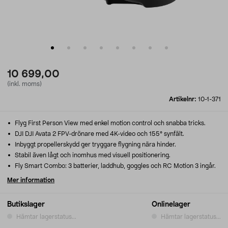
10 699,00
(inkl. moms)
Artikelnr:
10-1-371
Flyg First Person View med enkel motion control och snabba tricks.
DJI DJI Avata 2 FPV-drönare med 4K-video och 155° synfält.
Inbyggt propellerskydd ger tryggare flygning nära hinder.
Stabil även lågt och inomhus med visuell positionering.
Fly Smart Combo: 3 batterier, laddhub, goggles och RC Motion 3 ingår.
Mer information
Butikslager
Onlinelager
Hämtar lagerstatus...
Hämtar lagerstatus...