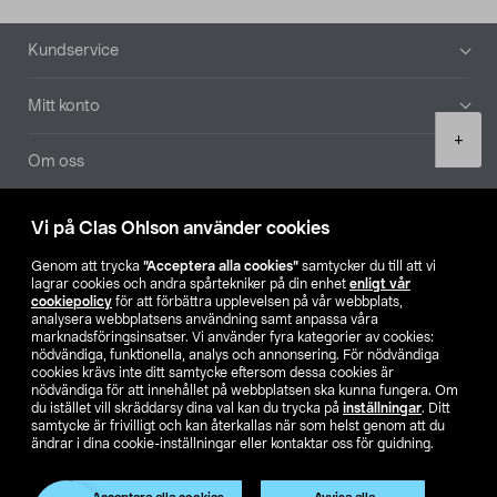
Sidfot
Kundservice
Mitt konto
Product
+
quantity
Om oss
Aktuellt
Vi på Clas Ohlson använder cookies
Genom att trycka
”Acceptera alla cookies”
samtycker du till att vi
Våra bolag
lagrar cookies och andra spårtekniker på din enhet
enligt vår
cookiepolicy
för att förbättra upplevelsen på vår webbplats,
analysera webbplatsens användning samt anpassa våra
Hitta butik
marknadsföringsinsatser. Vi använder fyra kategorier av cookies:
nödvändiga, funktionella, analys och annonsering. För nödvändiga
cookies krävs inte ditt samtycke eftersom dessa cookies är
SE
NO
FI
nödvändiga för att innehållet på webbplatsen ska kunna fungera. Om
du istället vill skräddarsy dina val kan du trycka på
inställningar
. Ditt
samtycke är frivilligt och kan återkallas när som helst genom att du
ändrar i dina cookie-inställningar eller kontaktar oss för guidning.