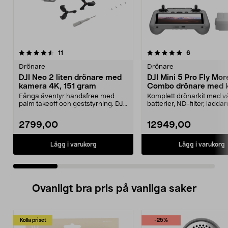
5.0 av 5 stjärnor
recensioner
5.0 av 5 stjärnor
recensioner
11
6
Drönare
Drönare
DJI Neo 2 liten drönare med
DJI Mini 5 Pro Fly Mor
kamera 4K, 151 gram
Combo drönare med 
249 g
Fånga äventyr handsfree med
Komplett drönarkit med v
palm takeoff och geststyrning. DJI
batterier, ND-filter, ladda
Neo 2 – ultralätt...
reservdelar. D...
2799,00
12949,00
Lägg i varukorg
Lägg i varukorg
Ovanligt bra pris på vanliga saker
Kolla priset
-25%