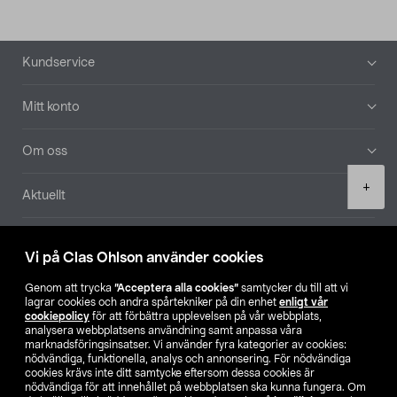
Sidfot
Kundservice
Mitt konto
Om oss
Product
+
Aktuellt
quantity
Våra bolag
Vi på Clas Ohlson använder cookies
Hitta butik
Genom att trycka
”Acceptera alla cookies”
samtycker du till att vi
lagrar cookies och andra spårtekniker på din enhet
enligt vår
cookiepolicy
för att förbättra upplevelsen på vår webbplats,
SE
NO
FI
analysera webbplatsens användning samt anpassa våra
marknadsföringsinsatser. Vi använder fyra kategorier av cookies:
nödvändiga, funktionella, analys och annonsering. För nödvändiga
cookies krävs inte ditt samtycke eftersom dessa cookies är
nödvändiga för att innehållet på webbplatsen ska kunna fungera. Om