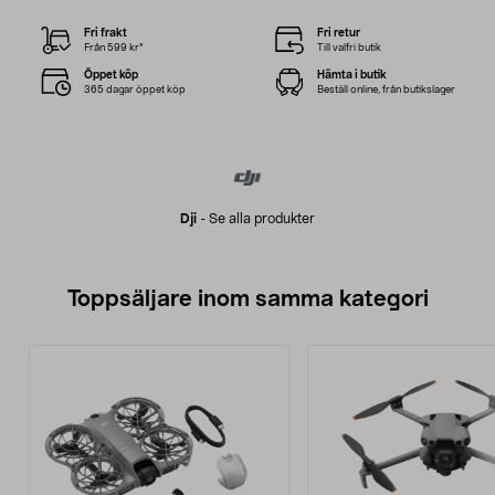
Fri frakt
Fri retur
Från 599 kr*
Till valfri butik
Öppet köp
Hämta i butik
365 dagar öppet köp
Beställ online, från butikslager
Dji
-
Se alla produkter
Toppsäljare inom samma kategori