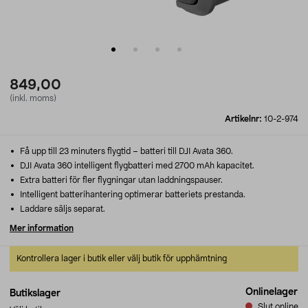
849,00
(inkl. moms)
Artikelnr:
10-2-974
Få upp till 23 minuters flygtid – batteri till DJI Avata 360.
DJI Avata 360 intelligent flygbatteri med 2700 mAh kapacitet.
Extra batteri för fler flygningar utan laddningspauser.
Intelligent batterihantering optimerar batteriets prestanda.
Laddare säljs separat.
Mer information
Kontrollera lager i butik eller välj butik för upphämtning
Onlinelager
Butikslager
Slut online