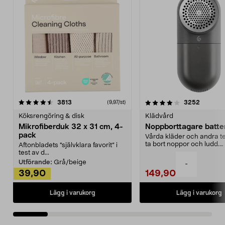
4.0av 5 stjärnor
recensioner
4.5av 5 stjärnor
recensio
3813
3252
(9,97/st)
Köksrengöring & disk
Klädvård
Mikrofiberduk 32 x 31 cm, 4-
Noppborttagare batter
pack
Vårda kläder och andra tex
ta bort noppor och ludd.
Aftonbladets "självklara favorit” i
Noppborttagaren fräs...
test av d...
Utförande:
Grå/beige
-
39,90
149,90
Lägg i varukorg
Lägg i varukorg