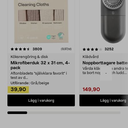
4.0av 5 stjärnor
recensioner
4.5av 5 stjärnor
recensio
3809
3252
(9,97/st)
Köksrengöring & disk
Klädvård
Mikrofiberduk 32 x 31 cm, 4-
Noppborttagare batter
pack
Vårda kläder och andra tex
ta bort noppor och ludd.
-
Aftonbladets "självklara favorit” i
Noppborttagaren fräs...
test av d...
Utförande:
Grå/beige
39,90
149,90
Lägg i varukorg
Lägg i varukorg