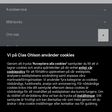
Sidfot
Kundservice
Mitt konto
Product
Om oss
+
quantity
Aktuellt
Vi på Clas Ohlson använder cookies
Våra bolag
Genom att trycka
”Acceptera alla cookies”
samtycker du till att vi
lagrar cookies och andra spårtekniker på din enhet
enligt vår
Hitta butik
cookiepolicy
för att förbättra upplevelsen på vår webbplats,
analysera webbplatsens användning samt anpassa våra
marknadsföringsinsatser. Vi använder fyra kategorier av cookies:
nödvändiga, funktionella, analys och annonsering. För nödvändiga
SE
NO
FI
cookies krävs inte ditt samtycke eftersom dessa cookies är
nödvändiga för att innehållet på webbplatsen ska kunna fungera. Om
du istället vill skräddarsy dina val kan du trycka på
inställningar
. Ditt
samtycke är frivilligt och kan återkallas när som helst genom att du
ändrar i dina cookie-inställningar eller kontaktar oss för guidning.