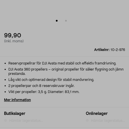
99,90
(inkl. moms)
Artikelnr:
10-2-976
Reservpropellrar för DJI Avata med stabil och effektiv framdrivning.
DJI Avata 360 propellers – original propeller för säker flygning och jämn
prestanda.
Låg vikt och optimerad design för stabil manövrering.
2 propellerpar och 8 reservskruvar ingår.
Vikt per propeller: 3,5 g. Diameter: 83,1 mm.
Mer information
Butikslager
Onlinelager
Hämtar lagerstatus...
Hämtar lagerstatus...