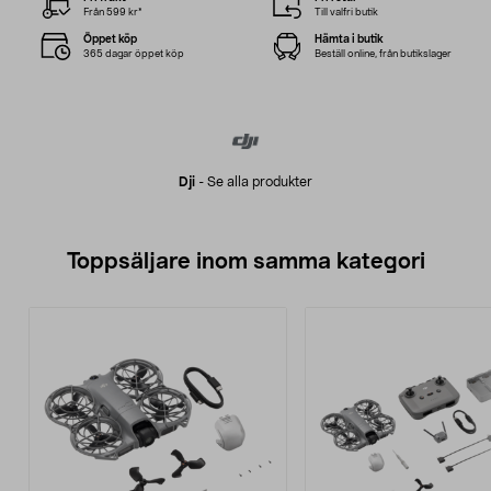
Från 599 kr*
Till valfri butik
Öppet köp
Hämta i butik
365 dagar öppet köp
Beställ online, från butikslager
Dji
-
Se alla produkter
Toppsäljare inom samma kategori