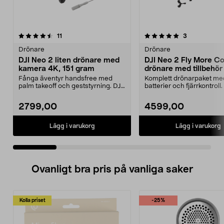
5.0 av 5 stjärnor
recensioner
5.0 av 5 stjärnor
recensioner
11
3
Drönare
Drönare
DJI Neo 2 liten drönare med
DJI Neo 2 Fly More 
kamera 4K, 151 gram
drönare med tillbehör
Fånga äventyr handsfree med
Komplett drönar­paket me
palm takeoff och geststyrning. DJI
batterier och fjärrkontroll
Neo 2 – ultralätt...
2 – ultralätt d...
2799,00
4599,00
Lägg i varukorg
Lägg i varukorg
Ovanligt bra pris på vanliga saker
Kolla priset
-25%