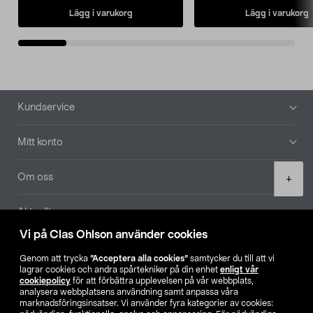
Lägg i varukorg
Lägg i varukorg
Sidfot
Kundservice
Mitt konto
Product
Om oss
+
quantity
Aktuellt
Vi på Clas Ohlson använder cookies
Våra bolag
Genom att trycka
”Acceptera alla cookies”
samtycker du till att vi
lagrar cookies och andra spårtekniker på din enhet
enligt vår
Hitta butik
cookiepolicy
för att förbättra upplevelsen på vår webbplats,
analysera webbplatsens användning samt anpassa våra
marknadsföringsinsatser. Vi använder fyra kategorier av cookies: