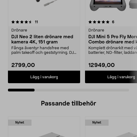
5.0 av 5 stjärnor
recensioner
5.0 av 5 stjärnor
recensioner
11
6
Drönare
Drönare
DJI Neo 2 liten drönare med
DJI Mini 5 Pro Fly Mor
kamera 4K, 151 gram
Combo drönare med 
249 g
Fånga äventyr handsfree med
Komplett drönarkit med v
palm takeoff och geststyrning. DJI
batterier, ND-filter, ladda
Neo 2 – ultralätt...
reservdelar. D...
2799,00
12949,00
Lägg i varukorg
Lägg i varukorg
Passande tillbehör
Nyhet
Nyhet