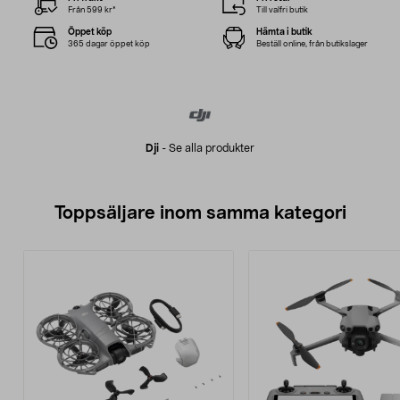
Från 599 kr*
Till valfri butik
Öppet köp
Hämta i butik
365 dagar öppet köp
Beställ online, från butikslager
Dji
-
Se alla produkter
Toppsäljare inom samma kategori