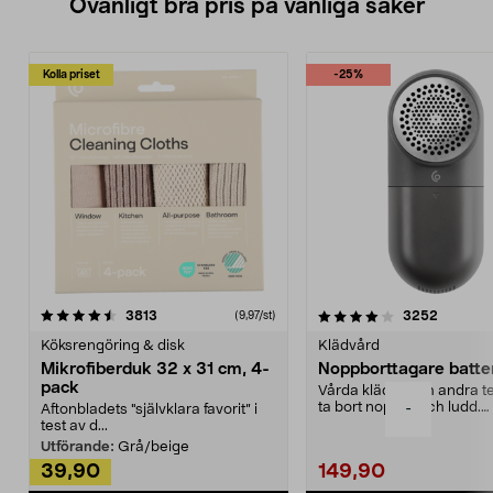
Ovanligt bra pris på vanliga saker
Kolla priset
-25%
4.0av 5 stjärnor
recensioner
4.5av 5 stjärnor
recensio
3813
3252
(9,97/st)
Köksrengöring & disk
Klädvård
Mikrofiberduk 32 x 31 cm, 4-
Noppborttagare batter
pack
Vårda kläder och andra tex
ta bort noppor och ludd.
-
Aftonbladets "självklara favorit” i
Noppborttagaren fräs...
test av d...
Utförande:
Grå/beige
39,90
149,90