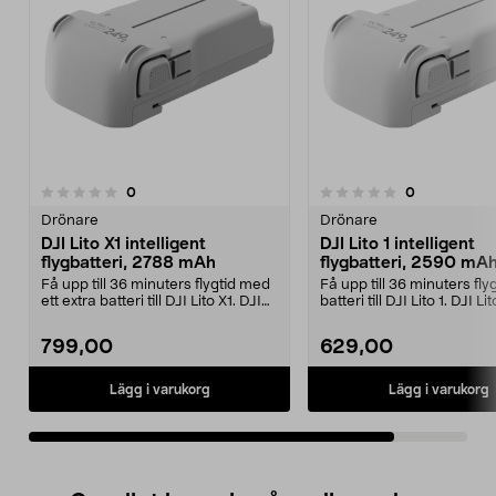
recensioner
recensioner
0
0
0.0 av 5 stjärnor
Drönare
Drönare
DJI Lito X1 intelligent
DJI Lito 1 intelligent
flygbatteri, 2788 mAh
flygbatteri, 2590 mA
Få upp till 36 minuters flygtid med
Få upp till 36 minuters fly
ett extra batteri till DJI Lito X1. DJI
batteri till DJI Lito 1. DJI Lit
Lito...
intelligen...
799,00
629,00
Lägg i varukorg
Lägg i varukorg