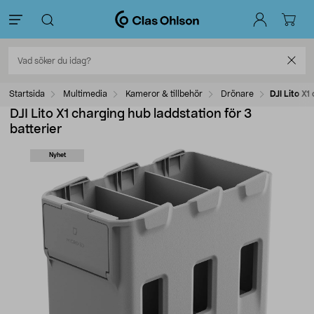
Startsida
Multimedia
Kameror & tillbehör
Drönare
DJI Lito X1
DJI Lito X1 charging hub laddstation för 3
batterier
Nyhet