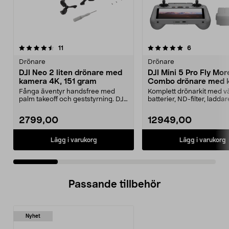
5.0 av 5 stjärnor
recensioner
5.0 av 5 stjärnor
recensioner
11
6
Drönare
Drönare
DJI Neo 2 liten drönare med
DJI Mini 5 Pro Fly Mor
kamera 4K, 151 gram
Combo drönare med 
249 g
Fånga äventyr handsfree med
Komplett drönarkit med v
palm takeoff och geststyrning. DJI
batterier, ND-filter, ladda
Neo 2 – ultralätt...
reservdelar. D...
2799,00
12949,00
Lägg i varukorg
Lägg i varukorg
Passande tillbehör
Nyhet