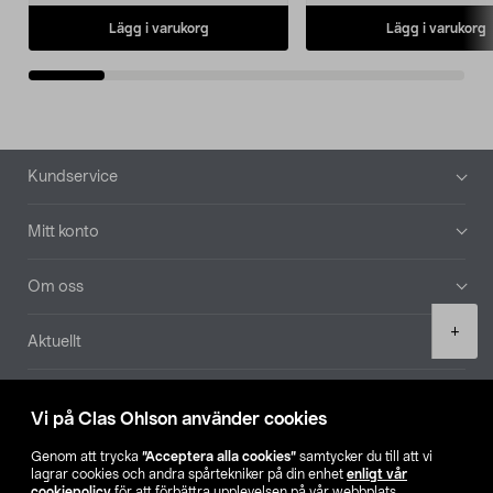
Lägg i varukorg
Lägg i varukorg
Sidfot
Kundservice
Mitt konto
Om oss
Product
+
Aktuellt
quantity
Våra bolag
Vi på Clas Ohlson använder cookies
Hitta butik
Genom att trycka
”Acceptera alla cookies”
samtycker du till att vi
lagrar cookies och andra spårtekniker på din enhet
enligt vår
cookiepolicy
för att förbättra upplevelsen på vår webbplats,