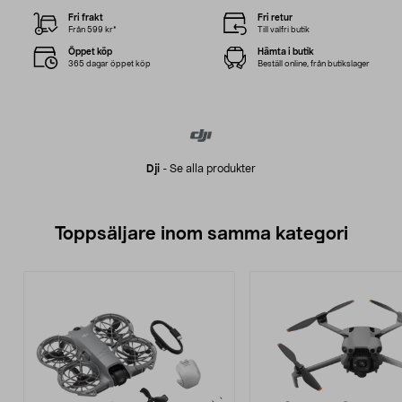
Fri frakt
Fri retur
Från 599 kr*
Till valfri butik
Öppet köp
Hämta i butik
365 dagar öppet köp
Beställ online, från butikslager
Dji
-
Se alla produkter
Toppsäljare inom samma kategori