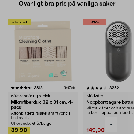
Ovanligt bra pris på vanliga saker
Kolla priset
-25%
4.0av 5 stjärnor
recensioner
4.5av 5 stjärnor
recensio
3813
3252
(9,97/st)
Köksrengöring & disk
Klädvård
Mikrofiberduk 32 x 31 cm, 4-
Noppborttagare batter
pack
Vårda kläder och andra tex
ta bort noppor och ludd.
Aftonbladets "självklara favorit” i
Noppborttagaren fräs...
test av d...
Utförande:
Grå/beige
-
39,90
149,90