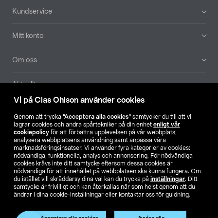
Sidfot
Kundservice
Mitt konto
Om oss
Aktuellt
Vi på Clas Ohlson använder cookies
Våra bolag
Genom att trycka
”Acceptera alla cookies”
samtycker du till att vi
lagrar cookies och andra spårtekniker på din enhet
enligt vår
Hitta butik
cookiepolicy
för att förbättra upplevelsen på vår webbplats,
analysera webbplatsens användning samt anpassa våra
marknadsföringsinsatser. Vi använder fyra kategorier av cookies:
nödvändiga, funktionella, analys och annonsering. För nödvändiga
SE
NO
FI
cookies krävs inte ditt samtycke eftersom dessa cookies är
nödvändiga för att innehållet på webbplatsen ska kunna fungera. Om
du istället vill skräddarsy dina val kan du trycka på
inställningar
. Ditt
samtycke är frivilligt och kan återkallas när som helst genom att du
ändrar i dina cookie-inställningar eller kontaktar oss för guidning.