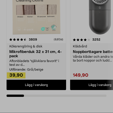
4.0av 5 stjärnor
recensioner
4.5av 5 stjärnor
recensio
3809
3252
(9,97/st)
Köksrengöring & disk
Klädvård
Mikrofiberduk 32 x 31 cm, 4-
Noppborttagare batter
pack
Vårda kläder och andra tex
ta bort noppor och ludd.
Aftonbladets "självklara favorit” i
Noppborttagaren fräs...
test av d...
Utförande:
Grå/beige
39,90
149,90
Lägg i varukorg
Lägg i varukorg