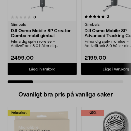
5.0 av 5 stjärnor
recensioner
2
recensioner
0
0.0 av 5 stjärnor
Gimbals
Gimbals
DJI Osmo Mobile 8P Creator
DJI Osmo Mobile 8P
Combo mobil gimbal
Advanced Tracking 
Kit
Filma dig själv i rörelse –
Filma dig själv i rörelse –
ActiveTrack 8.0 håller dig
ActiveTrack 8.0 håller dig
automatiskt i bild. DJI O...
automatiskt i bild. DJI O...
2499,00
2199,00
Lägg i varukorg
Lägg i varukorg
Ovanligt bra pris på vanliga saker
Kolla priset
-25%