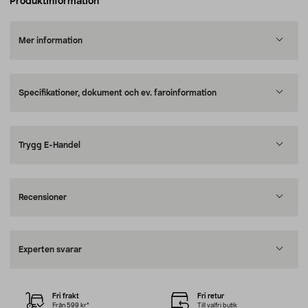
Produktinformation
Mer information
Specifikationer, dokument och ev. faroinformation
Trygg E-Handel
Recensioner
Experten svarar
Fri frakt
Fri retur
Från 599 kr*
Till valfri butik