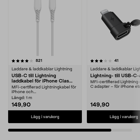
3.5av 5 stjärnor
recensioner
recensioner
821
41
Laddare & laddkablar Lightning
Laddare & laddkablar Lig
USB-C till Lightning
Lightning- till USB-C
laddkabel för iPhone Clas
MFi-certifierad Lightning- 
Ohlson
C adapter – för iPhone e
MFi-certifierad Lightningkabel för
Lightning. MF...
iPhone och...
Längd:
1 m
149,90
149,90
Lägg i varukorg
Lägg i varukorg