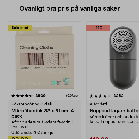
Ovanligt bra pris på vanliga saker
Kolla priset
-25%
4.0av 5 stjärnor
recensioner
4.5av 5 stjärnor
recensio
3809
3252
(9,97/st)
Köksrengöring & disk
Klädvård
Mikrofiberduk 32 x 31 cm, 4-
Noppborttagare batter
pack
Vårda kläder och andra tex
ta bort noppor och ludd.
Aftonbladets "självklara favorit” i
Noppborttagaren fräs...
test av d...
Utförande:
Grå/beige