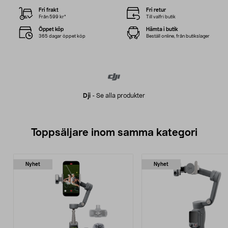
Fri frakt
Fri retur
Från 599 kr*
Till valfri butik
Öppet köp
Hämta i butik
365 dagar öppet köp
Beställ online, från butikslager
Dji
-
Se alla produkter
Toppsäljare inom samma kategori
Nyhet
Nyhet