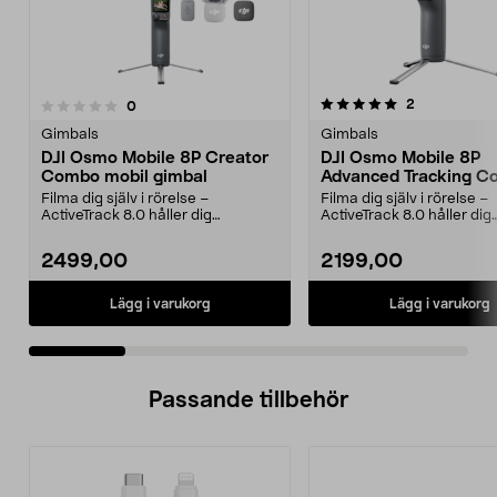
5.0 av 5 stjärnor
recensioner
2
recensioner
0
0.0 av 5 stjärnor
Gimbals
Gimbals
DJI Osmo Mobile 8P Creator
DJI Osmo Mobile 8P
Combo mobil gimbal
Advanced Tracking 
Kit
Filma dig själv i rörelse –
Filma dig själv i rörelse –
ActiveTrack 8.0 håller dig
ActiveTrack 8.0 håller dig
automatiskt i bild. DJI O...
automatiskt i bild. DJI O...
2499,00
2199,00
Lägg i varukorg
Lägg i varukorg
Passande tillbehör