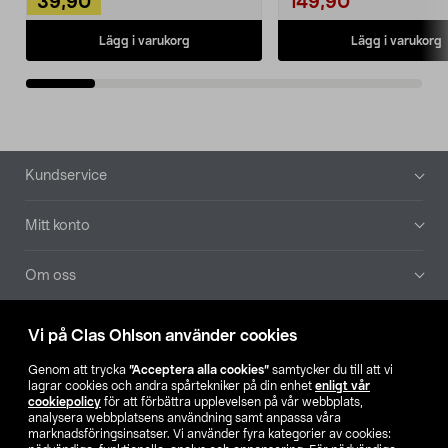
39,90
149,90
Lägg i varukorg
Lägg i varukorg
Sidfot
Kundservice
Mitt konto
Om oss
Aktuellt
Vi på Clas Ohlson använder cookies
Genom att trycka
”Acceptera alla cookies”
samtycker du till att vi
Våra bolag
lagrar cookies och andra spårtekniker på din enhet
enligt vår
cookiepolicy
för att förbättra upplevelsen på vår webbplats,
analysera webbplatsens användning samt anpassa våra
Hitta butik
marknadsföringsinsatser. Vi använder fyra kategorier av cookies: