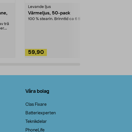
Levande ljus
Rengöringsm
nne,
Värmeljus, 50-pack
Bikarbonat
100 % stearin. Brinntid ca 6 tim.
Ett allsidigt 
städning och 
v trä
ute. Städa med
er.
59,90
49,90
Lägg i varukorg
Lägg
Våra bolag
Clas Fixare
Batteriexperten
Teknikdelar
PhoneLife