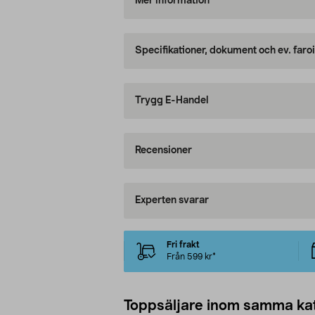
Mer information
Specifikationer, dokument och ev. faro
Trygg E-Handel
Recensioner
Experten svarar
Fri frakt
Från 599 kr*
Toppsäljare inom samma ka