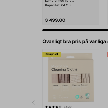
kamera med flera...
Kapacitet:
64 GB
3 499,00
Lägg i varukorg
Ovanligt bra pris på vanliga
Kolla priset
5av 5 stjärnor
4.0av 5 stjärnor
recensioner
3809