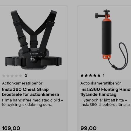
5.0 av 5 stjärnor
4.0 av 5 stjärnor
recensioner
1
recensioner
0
Actionkameratillbehör
Actionkameratillbehör
Insta360 Chest Strap
Insta360 Floating Hand
bröstsele för actionkamera
flytande handtag
Filma handsfree med stadig bild –
Flyter och är lätt att hitta –
för cykling, skidåkning och
Insta360-tillbehöret för all
äventyr. Insta360 ...
vill filma vid ...
169,00
99,00