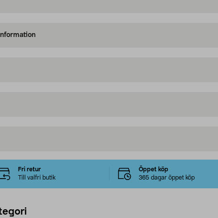
information
Fri retur
Öppet köp
Till valfri butik
365 dagar öppet köp
tegori