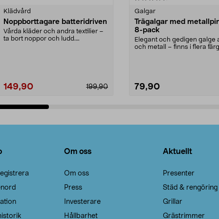
Klädvård
Galgar
Noppborttagare batteridriven
Trägalgar med metallpi
8-pack
Vårda kläder och andra textilier –
ta bort noppor och ludd.
Elegant och gedigen galge a
Noppborttagaren fräs...
och metall – finns i flera färg
Galge med sv...
149,90
79,90
199,90
Lägg i varukorg
Lägg i varukorg
o
Om oss
Aktuellt
egistrera
Om oss
Presenter
enord
Press
Städ & rengöring
ation
Investerare
Grillar
istorik
Hållbarhet
Grästrimmer