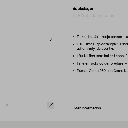
Butikslager
Hämtar lagerstatus...
Filma dina åk i tredje person – ut
DJI Osmo High-Strength Carbon Fi
adrenalinfyllda äventyr.
Lätt kolfiber som håller i hopp, f
1 meter räckvidd ger bredare vy 
Passar Osmo 360 och Osmo Nan
Mer information