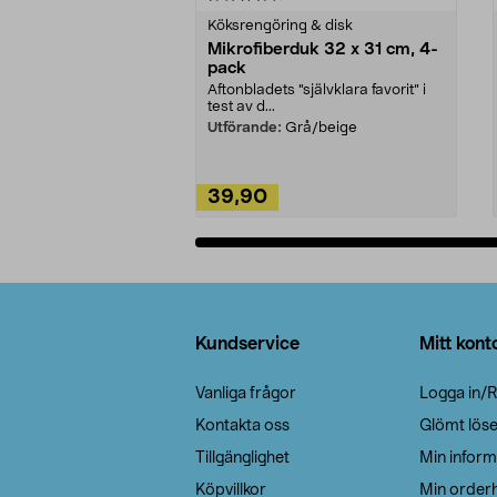
Köksrengöring & disk
Mikrofiberduk 32 x 31 cm, 4-
pack
Aftonbladets "självklara favorit” i
test av d...
Utförande:
Grå/beige
39,90
Lägg i varukorg
Sidfot
Kundservice
Mitt kont
Vanliga frågor
Logga in/R
Kontakta oss
Glömt lös
Tillgänglighet
Min inform
Köpvillkor
Min orderh