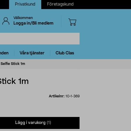
Privatkund
Företagskund
Välkommen
Logga in/Bli medlem
nden
Våra tjänster
Club Clas
Selfie Stick 1m
Stick 1m
Artikelnr:
10-1-369
Lägg i varukorg
(1)