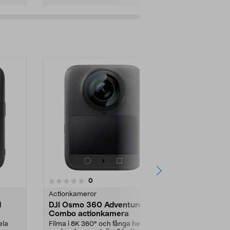
recensioner
0
Actionkameror
d
DJI Osmo 360 Adventure
Combo actionkamera
ela
Filma i 8K 360° och fånga hela