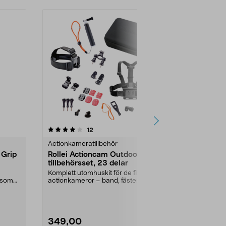
-57%
recensioner
4.0
12
0.0 av 5 stjärnor
Actionkameratillbehör
Actionkamera
 Grip
Rollei Actioncam Outdoor
GoPro Prote
tillbehörsset, 23 delar
Hero 8 Blac
undervatte
Komplett utomhuskit för de flesta
GoPro Protec
a som
actionkameror – band, fästen och
mot vatten oc
selfie stick....
originalskal fö
349,00
199,90