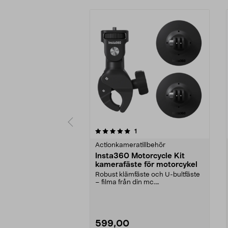
0 av 5 stjärnor
recensioner
1
0.0 av 5 stjärnor
Actionkameratillbehör
Insta360 Motorcycle Kit
kamerafäste för motorcykel
Robust klämfäste och U-bultfäste
– filma från din mc.
Motorcykelfäste för tuffa ...
599,00