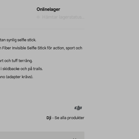
Onlinelager
Hämtar lagerstatus...
an synlig selfie stick.
ber Invisible Selfie Stick för action, sport och
art och tuff terräng.
i skidbacke och på trails.
o (adapter krävs).
Dji
-
Se alla produkter