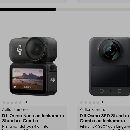
recensioner
recensioner
0
0
0.0 av 5 stjärnor
0.0 av 5 stjärnor
Actionkameror
Actionkameror
DJI Osmo Nano actionkamera
DJI Osmo 360 Standar
Standard Combo
Combo actionkamera
Filma handsfree i 4K – liten
Filma i 8K 360° och fånga h