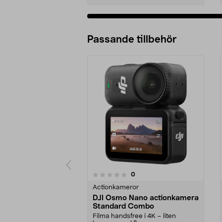
Passande tillbehör
recensioner
0
0 av 5 stjärnor
0.0 av 5 stjärnor
Actionkameror
DJI Osmo Nano actionkamera
Standard Combo
Filma handsfree i 4K – liten