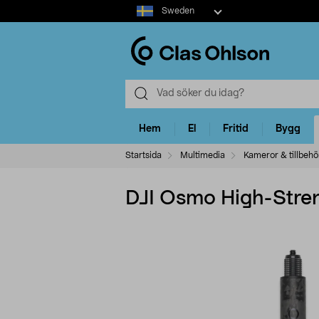
Select
Sweden
market
Hem
El
Fritid
Bygg
Startsida
Multimedia
Kameror & tillbehö
DJI Osmo High-Streng