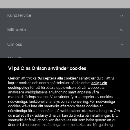
Sidfot
Kundservice
Mitt konto
Om oss
Aktuellt
Vi på Clas Ohlson använder cookies
Våra bolag
Genom att trycka
”Acceptera alla cookies”
samtycker du till att vi
lagrar cookies och andra spårtekniker på din enhet
enligt vår
Hitta butik
cookiepolicy
för att förbättra upplevelsen på vår webbplats,
analysera webbplatsens användning samt anpassa våra
marknadsföringsinsatser. Vi använder fyra kategorier av cookies:
nödvändiga, funktionella, analys och annonsering. För nödvändiga
SE
NO
FI
cookies krävs inte ditt samtycke eftersom dessa cookies är
nödvändiga för att innehållet på webbplatsen ska kunna fungera. Om
du istället vill skräddarsy dina val kan du trycka på
inställningar
. Ditt
samtycke är frivilligt och kan återkallas när som helst genom att du
ändrar i dina cookie-inställningar eller kontaktar oss för guidning.