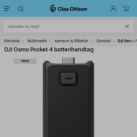
Startsida
Multimedia
Kameror & tillbehör
Gimbals
DJI Osmo P
DJI Osmo Pocket 4 batterihandtag
Nyhet