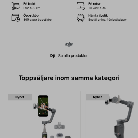
Fri frakt
Fri retur
Från 599 kr*
Till valfri butik
Öppet köp
Hämta i butik
365 dagar öppet köp
Beställ online, från butikslager
Dji
-
Se alla produkter
Toppsäljare inom samma kategori
Nyhet
Nyhet