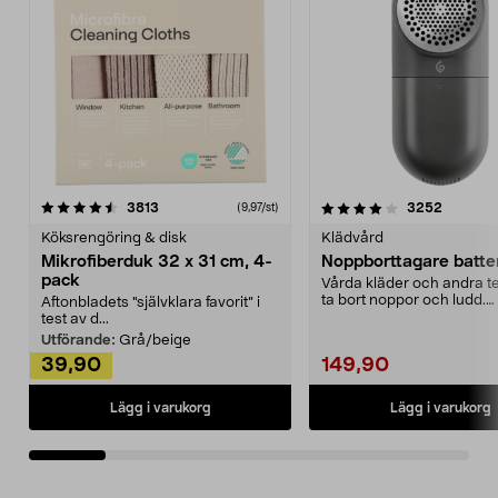
4.0av 5 stjärnor
recensioner
4.5av 5 stjärnor
recensio
3813
3252
(9,97/st)
Köksrengöring & disk
Klädvård
Mikrofiberduk 32 x 31 cm, 4-
Noppborttagare batter
pack
Vårda kläder och andra tex
ta bort noppor och ludd.
Aftonbladets "självklara favorit” i
Noppborttagaren fräs...
test av d...
Utförande:
Grå/beige
39,90
149,90
Lägg i varukorg
Lägg i varukorg