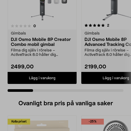
5.0 av 5 stjärnor
recensioner
2
recensioner
0
0.0 av 5 stjärnor
Gimbals
Gimbals
DJI Osmo Mobile 8P Creator
DJI Osmo Mobile 8P
Combo mobil gimbal
Advanced Tracking 
Kit
Filma dig själv i rörelse –
Filma dig själv i rörelse –
ActiveTrack 8.0 håller dig
ActiveTrack 8.0 håller dig
automatiskt i bild. DJI O...
automatiskt i bild. DJI O...
2499,00
2199,00
Lägg i varukorg
Lägg i varukorg
Ovanligt bra pris på vanliga saker
Kolla priset
-25%