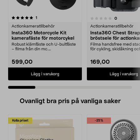
recensioner
5.0 av 5 stjärnor
1
recensioner
0
0.0 av 5 stjärnor
Actionkameratillbehör
Actionkameratillbehör
Insta360 Motorcycle Kit
Insta360 Chest Strap
kamerafäste för motorcykel
bröstsele för actionk
Robust klämfäste och U-bultfäste
Filma handsfree med stad
– filma från din mc.
för cykling, skidåkning oc
Motorcykelfäste för tuffa ...
äventyr. Insta360 ...
599,00
169,00
Lägg i varukorg
Lägg i varukorg
Ovanligt bra pris på vanliga saker
Kolla priset
-25%