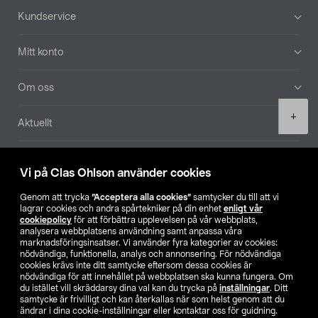
Sidfot
Kundservice
Mitt konto
Om oss
Product
+
Aktuellt
quantity
Våra bolag
Vi på Clas Ohlson använder cookies
Hitta butik
Genom att trycka
”Acceptera alla cookies”
samtycker du till att vi
lagrar cookies och andra spårtekniker på din enhet
enligt vår
cookiepolicy
för att förbättra upplevelsen på vår webbplats,
SE
NO
FI
analysera webbplatsens användning samt anpassa våra
marknadsföringsinsatser. Vi använder fyra kategorier av cookies:
nödvändiga, funktionella, analys och annonsering. För nödvändiga
cookies krävs inte ditt samtycke eftersom dessa cookies är
nödvändiga för att innehållet på webbplatsen ska kunna fungera. Om
du istället vill skräddarsy dina val kan du trycka på
inställningar
. Ditt
samtycke är frivilligt och kan återkallas när som helst genom att du
ändrar i dina cookie-inställningar eller kontaktar oss för guidning.