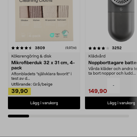
4.0av 5 stjärnor
recensioner
4.5av 5 stjärnor
recensio
3809
3252
(9,97/st)
Köksrengöring & disk
Klädvård
Mikrofiberduk 32 x 31 cm, 4-
Noppborttagare batter
pack
Vårda kläder och andra tex
ta bort noppor och ludd.
Aftonbladets "självklara favorit” i
Noppborttagaren fräs...
test av d...
Utförande:
Grå/beige
-
39,90
149,90
Lägg i varukorg
Lägg i varukorg