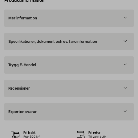
Produktinformation
Mer information
Specifikationer, dokument och ev. faroinformation
Trygg E-Handel
Recensioner
Experten svarar
Fri frakt
Fri retur
Från 599 kr*
Till valfri butik