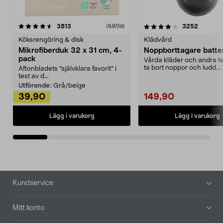
4.0av 5 stjärnor
recensioner
4.5av 5 stjärnor
recensio
3813
3252
(9,97/st)
Köksrengöring & disk
Klädvård
Mikrofiberduk 32 x 31 cm, 4-
Noppborttagare batter
pack
Vårda kläder och andra tex
ta bort noppor och ludd.
Aftonbladets "självklara favorit” i
Noppborttagaren fräs...
test av d...
Utförande:
Grå/beige
39,90
149,90
Lägg i varukorg
Lägg i varukorg
Sidfot
Kundservice
Mitt konto