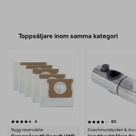
Toppsäljare inom samma kategori
4.0 av 5 stjärnor
recensioner
4.5 av 5 stjärnor
recensione
4
60
Bygg reservdelar
Duschmunstycken & dus