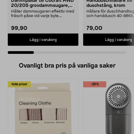
Dammpåsar till Cocraft HWD
Handduschhållare fö
20/20S grovdammsugare,
duschstång, krom
5-pack
Håller dammsugaren effektiv med
Hållare för duschhandtag t
fräsch påse vid varje byte.
och handdusch 40-9865.
Dammsugarpåsar för C...
22 mm stång och ...
99,90
79,00
Lägg i varukorg
Lägg i varukorg
Ovanligt bra pris på vanliga saker
Kolla priset
-25%