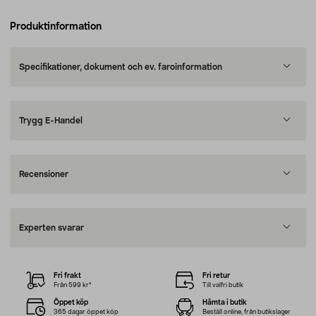
Produktinformation
Specifikationer, dokument och ev. faroinformation
Trygg E-Handel
Recensioner
Experten svarar
Fri frakt
Fri retur
Från 599 kr*
Till valfri butik
Öppet köp
Hämta i butik
365 dagar öppet köp
Beställ online, från butikslager