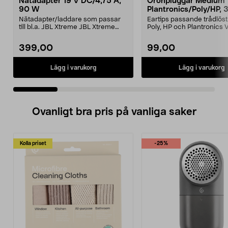
Nätadapter 19 V DC/4,75 A,
Öronpluggar Medium
90 W
Plantronics/Poly/HP, 
Nätadapter/laddare som passar
Eartips passande trådlös
till bl.a. JBL Xtreme JBL Xtreme
Poly, HP och Plantronics
2JBL BoomboxJBL B...
PRO, Legend 3...
399,00
99,00
Lägg i varukorg
Lägg i varukorg
Ovanligt bra pris på vanliga saker
Kolla priset
-25%