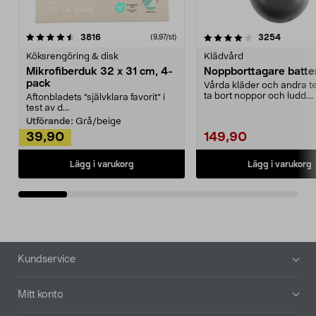
4.0av 5 stjärnor
recensioner
4.5av 5 stjärnor
recensio
3816
3254
(9,97/st)
Köksrengöring & disk
Klädvård
Mikrofiberduk 32 x 31 cm, 4-
Noppborttagare batter
pack
Vårda kläder och andra tex
ta bort noppor och ludd.
Aftonbladets "självklara favorit” i
Noppborttagaren fräs...
test av d...
Utförande:
Grå/beige
39,90
149,90
Lägg i varukorg
Lägg i varukorg
Sidfot
Kundservice
Mitt konto