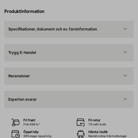
Produktinformation
Specifikationer, dokument och ev. faroinformation
Trygg E-Handel
Recensioner
Experten svarar
Fri frakt
Fri retur
Från 599 kr*
Till valfri butik
Öppet köp
Hämta i butik
365 dagar öppet köp
Beställ online, från butikslager