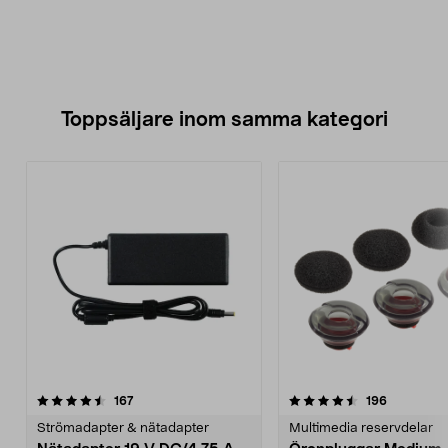
Toppsäljare inom samma kategori
4.5 av 5 stjärnor
recensioner
4.0 av 5 stjärnor
recensione
167
196
Strömadapter & nätadapter
Multimedia reservdelar