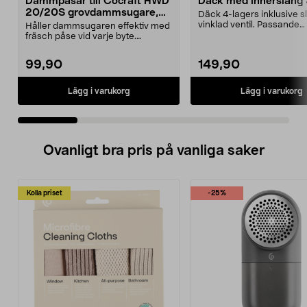
Dammpåsar till Cocraft HWD
Däck med innerslang
20/20S grovdammsugare,
Däck 4-lagers inklusive 
5-pack
vinklad ventil. Passande
Håller dammsugaren effektiv med
luftgummihjul i dimen...
fräsch påse vid varje byte.
Dammsugarpåsar för C...
99,90
149,90
Lägg i varukorg
Lägg i varukorg
Ovanligt bra pris på vanliga saker
Kolla priset
-25%