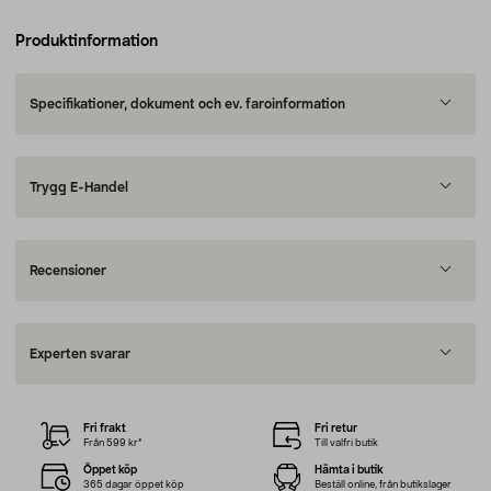
Produktinformation
Specifikationer, dokument och ev. faroinformation
Trygg E-Handel
Recensioner
Experten svarar
Fri frakt
Fri retur
Från 599 kr*
Till valfri butik
Öppet köp
Hämta i butik
365 dagar öppet köp
Beställ online, från butikslager