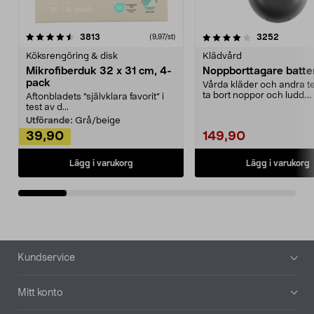
4.0av 5 stjärnor
recensioner
4.5av 5 stjärnor
recensio
3813
3252
(9,97/st)
Köksrengöring & disk
Klädvård
Mikrofiberduk 32 x 31 cm, 4-
Noppborttagare batter
pack
Vårda kläder och andra tex
ta bort noppor och ludd.
Aftonbladets "självklara favorit” i
Noppborttagaren fräs...
test av d...
Utförande:
Grå/beige
39,90
149,90
Lägg i varukorg
Lägg i varukorg
Sidfot
Kundservice
Mitt konto