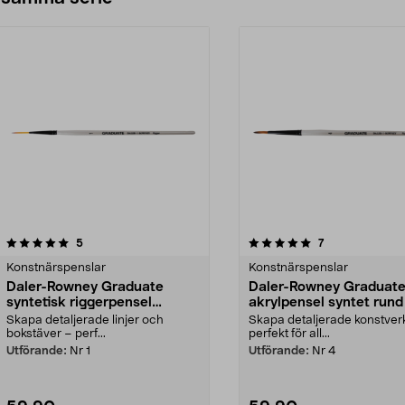
5.0av 5 stjärnor
recensioner
recensioner
5
7
Konstnärspenslar
Konstnärspenslar
Daler-Rowney Graduate
Daler-Rowney Graduat
syntetisk riggerpensel
akrylpensel syntet rund
detaljmålning akryl
Skapa detaljerade linjer och
Skapa detaljerade konstver
bokstäver – perf...
perfekt för all...
Utförande:
Nr 1
Utförande:
Nr 4