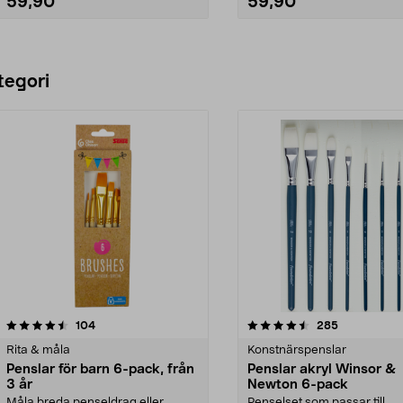
59,90
59,90
Lägg i varukorg
Lägg i varukorg
tegori
4.5 av 5 stjärnor
recensioner
4.0 av 5 stjärnor
recensioner
104
285
Rita & måla
Konstnärspenslar
Penslar för barn 6-pack, från
Penslar akryl Winsor &
3 år
Newton 6-pack
Måla breda penseldrag eller
Penselset som passar till