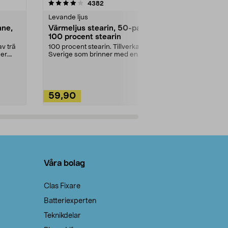
4.5av 5 stjärnor
recensioner
4.5
4382
2
Levande ljus
Rengöringsm
nne,
Värmeljus stearin, 50-pack,
Bikarbonat
100 procent stearin
Ett allsidigt 
städning och 
v trä
100 procent stearin. Tillverkade i
ute. Städa med
er.
Sverige som brinner med en
vacker och sotfri ...
59,90
49,90
Lägg i varukorg
Lägg
Våra bolag
Clas Fixare
Batteriexperten
Teknikdelar