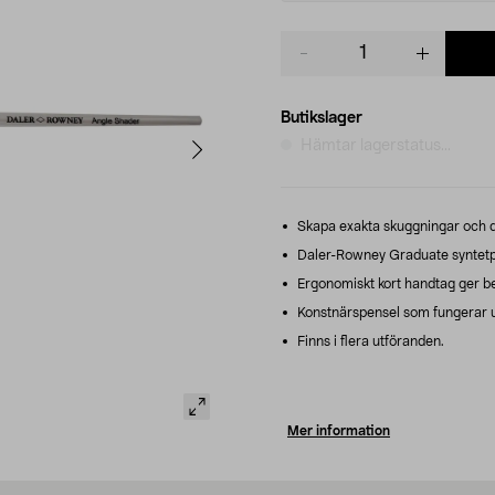
Product
quantity
Butikslager
Hämtar lagerstatus...
Skapa exakta skuggningar och de
Daler-Rowney Graduate syntetpen
Ergonomiskt kort handtag ger be
Konstnärspensel som fungerar utm
Finns i flera utföranden.
Mer information