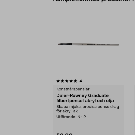
0av 5 stjärnor
5.0av 5 stjärnor
recensioner
4
Konstnärspenslar
Daler-Rowney Graduate
filbertpensel akryl och olja
Skapa mjuka, precisa penseldrag
för akryl, ak...
Utförande:
Nr. 2