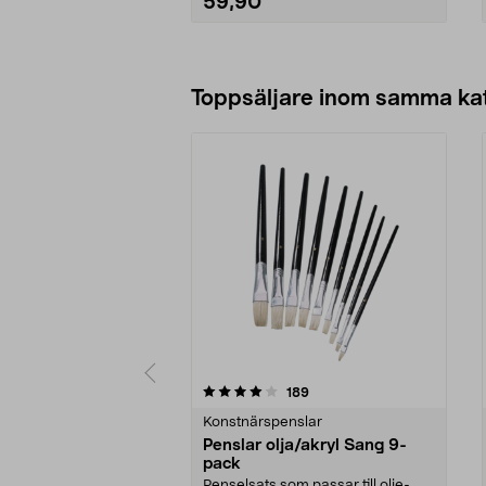
59,90
Lägg i varukorg
Toppsäljare inom samma ka
0 av 5 stjärnor
4.5 av 5 stjärnor
recensioner
189
Konstnärspenslar
Penslar olja/akryl Sang 9-
pack
Penselsats som passar till olje-