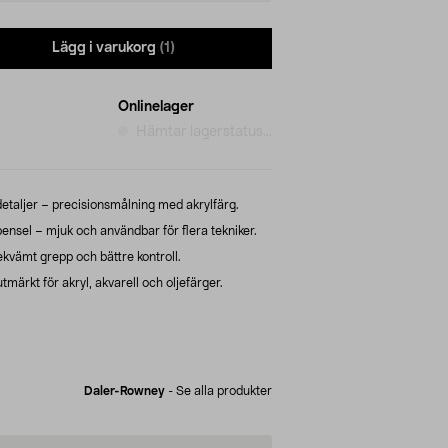
Lägg i varukorg
(1)
Onlinelager
Hämtar lagerstatus...
taljer – precisionsmålning med akrylfärg.
sel – mjuk och användbar för flera tekniker.
kvämt grepp och bättre kontroll.
ärkt för akryl, akvarell och oljefärger.
Daler-Rowney
-
Se alla produkter