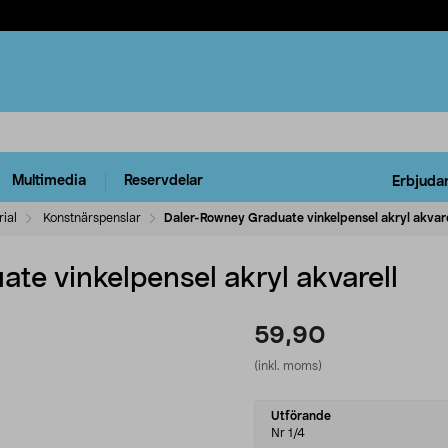
Multimedia
Reservdelar
Erbjuda
ial
Konstnärspenslar
Daler-Rowney Graduate vinkelpensel akryl akvare
te vinkelpensel akryl akvarell
59,90
(inkl. moms)
Select
Utförande
variant
Nr 1/4