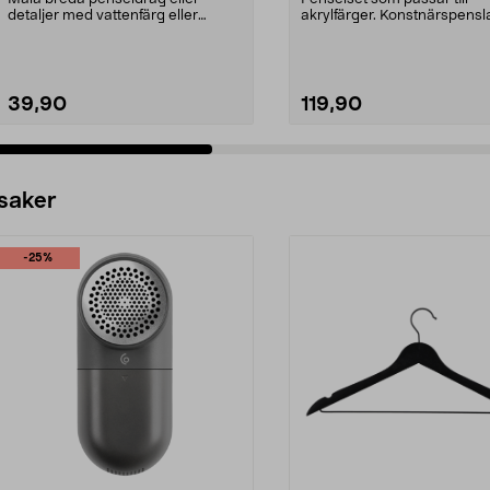
detaljer med vattenfärg eller
akrylfärger. Konstnärspens
akrylfärg. Penslar i o...
syntetborst och kort...
39,90
119,90
 saker
-25%