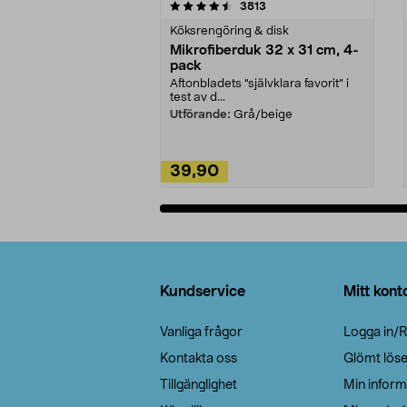
5av 5 stjärnor
4.0av 5 stjärnor
recensioner
3813
Köksrengöring & disk
Mikrofiberduk 32 x 31 cm, 4-
pack
Aftonbladets "självklara favorit” i
test av d...
Utförande:
Grå/beige
39,90
Lägg i varukorg
Sidfot
Kundservice
Mitt kont
Vanliga frågor
Logga in/R
Kontakta oss
Glömt lös
Tillgänglighet
Min inform