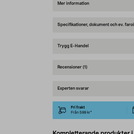
Mer information
Specifikationer, dokument och ev. faro
Trygg E-Handel
Recensioner
(1)
Experten svarar
Fri frakt
Från 599 kr*
Kompletterande produkter i