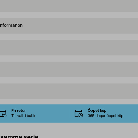
information
Fri retur
Öppet köp
Till valfri butik
365 dagar öppet köp
 samma serie