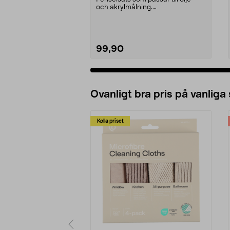
och akrylmålning.
Konstnärspenslar med svinbors...
99,90
Ovanligt bra pris på vanliga
Kolla priset