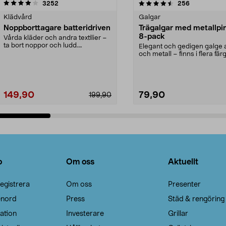
4.5av 5 stjärnor
recensioner
4.0av 5 stjärnor
recensioner
3252
256
Klädvård
Galgar
Noppborttagare batteridriven
Trägalgar med metallpi
8-pack
Vårda kläder och andra textilier –
ta bort noppor och ludd.
Elegant och gedigen galge a
Noppborttagaren fräs...
och metall – finns i flera färg
Galge med sv...
149,90
79,90
199,90
Lägg i varukorg
Lägg i varukorg
o
Om oss
Aktuellt
egistrera
Om oss
Presenter
enord
Press
Städ & rengöring
ation
Investerare
Grillar