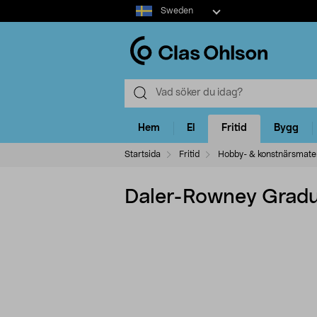
Select
Sweden
market
Hem
El
Fritid
Bygg
Startsida
Fritid
Hobby- & konstnärsmater
Daler-Rowney Gradua