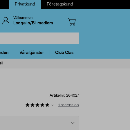
Privatkund
Företagskund
Välkommen
Logga in/Bli medlem
nden
Våra tjänster
Club Clas
ll
Artikelnr:
26-1027
1
recension