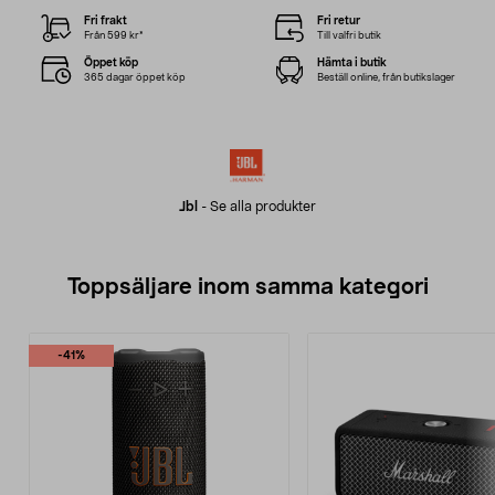
Fri frakt
Fri retur
Från 599 kr*
Till valfri butik
Öppet köp
Hämta i butik
365 dagar öppet köp
Beställ online, från butikslager
Jbl
-
Se alla produkter
Toppsäljare inom samma kategori
-41%