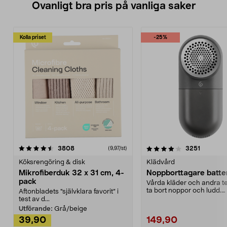
Ovanligt bra pris på vanliga saker
Kolla priset
-25%
4.0av 5 stjärnor
recensioner
4.5av 5 stjärnor
recensio
3808
3251
(9,97/st)
Köksrengöring & disk
Klädvård
Mikrofiberduk 32 x 31 cm, 4-
Noppborttagare batter
pack
Vårda kläder och andra tex
ta bort noppor och ludd.
Aftonbladets "självklara favorit” i
Noppborttagaren fräs...
test av d...
Utförande:
Grå/beige
39,90
149,90