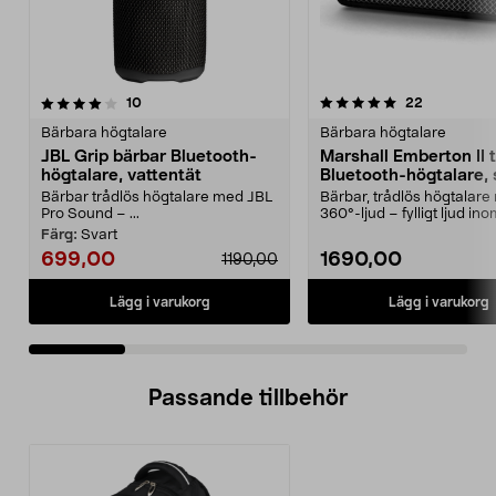
5.0 av 5 stjärnor
recensioner
4.0 av 5 stjärnor
recensione
10
22
Bärbara högtalare
Bärbara högtalare
JBL Grip bärbar Bluetooth-
Marshall Emberton II 
högtalare, vattentät
Bluetooth-högtalare, 
Bärbar trådlös högtalare med JBL
Bärbar, trådlös högtalar
Pro Sound – ...
360°-ljud – fylligt ljud in
och utomhus. Mars...
Färg:
Svart
699,00
1690,00
1190,00
Lägg i varukorg
Lägg i varukorg
Passande tillbehör