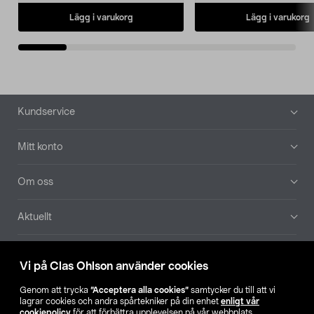
Lägg i varukorg
Lägg i varukorg
Sidfot
Kundservice
Mitt konto
Om oss
Aktuellt
Våra bolag
Vi på Clas Ohlson använder cookies
Hitta butik
Genom att trycka
”Acceptera alla cookies”
samtycker du till att vi
lagrar cookies och andra spårtekniker på din enhet
enligt vår
cookiepolicy
för att förbättra upplevelsen på vår webbplats,