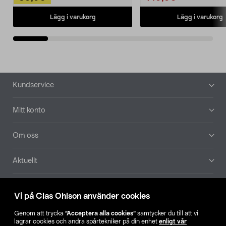
Lägg i varukorg
Lägg i varukorg
Sidfot
Kundservice
Mitt konto
Om oss
Aktuellt
Våra bolag
Vi på Clas Ohlson använder cookies
Hitta butik
Genom att trycka
”Acceptera alla cookies”
samtycker du till att vi
lagrar cookies och andra spårtekniker på din enhet
enligt vår