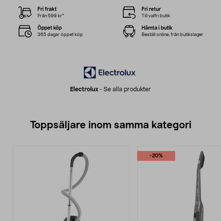
Fri frakt
Fri retur
Från 599 kr*
Till valfri butik
Öppet köp
Hämta i butik
365 dagar öppet köp
Beställ online, från butikslager
Electrolux
-
Se alla produkter
Toppsäljare inom samma kategori
-20%