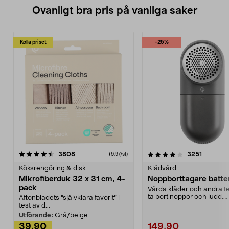
Ovanligt bra pris på vanliga saker
Kolla priset
-25%
4.0av 5 stjärnor
recensioner
4.5av 5 stjärnor
recensio
3808
3251
(9,97/st)
Köksrengöring & disk
Klädvård
Mikrofiberduk 32 x 31 cm, 4-
Noppborttagare batter
pack
Vårda kläder och andra tex
ta bort noppor och ludd.
Aftonbladets "självklara favorit” i
Noppborttagaren fräs...
test av d...
Utförande:
Grå/beige
39,90
149,90