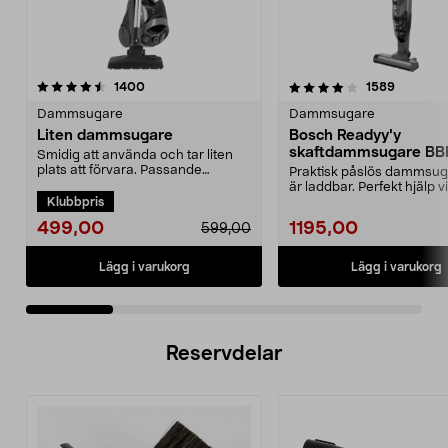
4.0 av 5 stjärnor
recensioner
4.5 av 5 stjärnor
recensio
1400
1589
Dammsugare
Dammsugare
Liten dammsugare
Bosch Readyy'y
skaftdammsugare B
Smidig att använda och tar liten
14,4 V
plats att förvara. Passande
Praktisk påslös dammsu
dammsugarpåse 44-17...
är laddbar. Perfekt hjälp v
Klubbpris
snabbstädning. 2-i-...
499,00
1195,00
599,00
Lägg i varukorg
Lägg i varukorg
Reservdelar