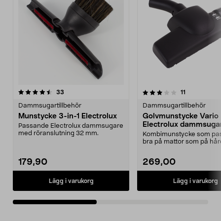
3.5av 5 stjärnor
recensioner
5.0av 5 stjärnor
recensioner
33
11
Dammsugartillbehör
Dammsugartillbehör
Munstycke 3-in-1 Electrolux
Golvmunstycke Vario
Electrolux dammsuga
Passande Electrolux dammsugare
med röranslutning 32 mm.
Kombimunstycke som pass
bra på mattor som på hår
Passar Electrolu...
179,90
269,00
Lägg i varukorg
Lägg i varukorg