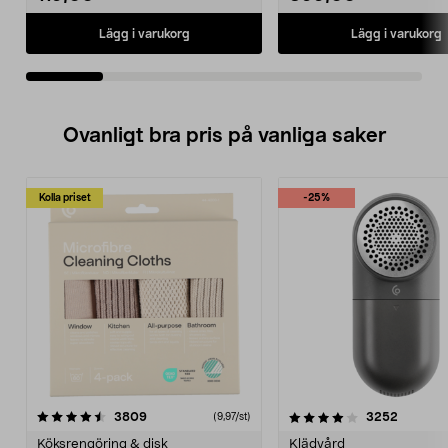
Lägg i varukorg
Lägg i varukorg
Ovanligt bra pris på vanliga saker
Kolla priset
-25%
4.0av 5 stjärnor
recensioner
4.5av 5 stjärnor
recensio
3809
3252
(9,97/st)
Köksrengöring & disk
Klädvård