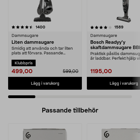
4.0 av 5 stjärnor
recensioner
4.5 av 5 stjärnor
recensio
1400
1589
Dammsugare
Dammsugare
Liten dammsugare
Bosch Readyy'y
skaftdammsugare B
Smidig att använda och tar liten
14,4 V
plats att förvara. Passande
Praktisk påslös dammsu
dammsugarpåse 44-17...
är laddbar. Perfekt hjälp v
Klubbpris
snabbstädning. 2-i-...
499,00
1195,00
599,00
Lägg i varukorg
Lägg i varukorg
Passande tillbehör