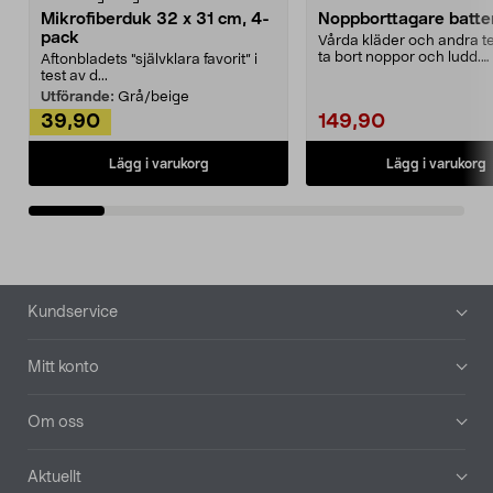
Mikrofiberduk 32 x 31 cm, 4-
Noppborttagare batter
pack
Vårda kläder och andra tex
ta bort noppor och ludd.
Aftonbladets "självklara favorit” i
Noppborttagaren fräs...
test av d...
Utförande:
Grå/beige
39,90
149,90
Lägg i varukorg
Lägg i varukorg
Sidfot
Kundservice
Mitt konto
Om oss
Aktuellt