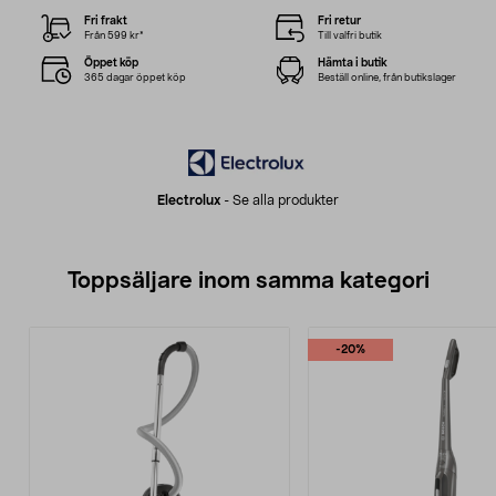
Fri frakt
Fri retur
Från 599 kr*
Till valfri butik
Öppet köp
Hämta i butik
365 dagar öppet köp
Beställ online, från butikslager
Electrolux
-
Se alla produkter
Toppsäljare inom samma kategori
-20%