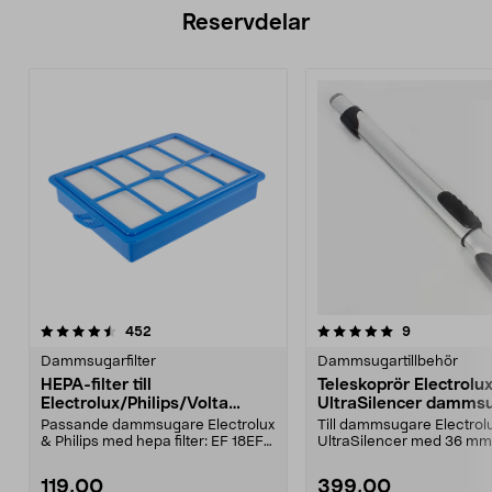
Reservdelar
5.0av 5 stjärnor
recensioner
4.5av 5 stjärnor
recensioner
452
9
Dammsugarfilter
Dammsugartillbehör
HEPA-filter till
Teleskoprör Electrolu
Electrolux/Philips/Volta
UltraSilencer damms
dammsugare
Passande dammsugare Electrolux
Till dammsugare Electrol
& Philips med hepa filter: EF 18EFH
UltraSilencer med 36 mm
12EFH 13 EFS1...
anslutning.
119,00
399,00