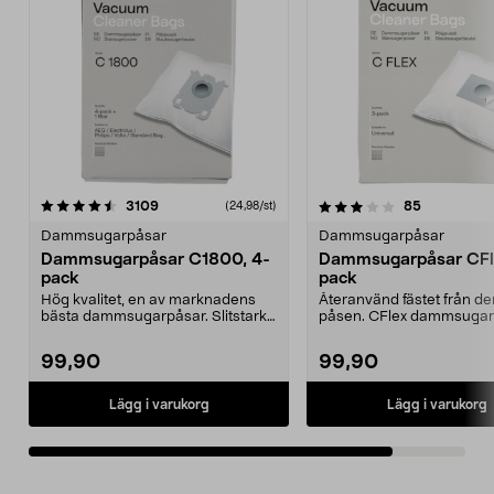
3.5av 5 stjärnor
recensioner
recensione
3109
85
(24,98/st)
Dammsugarpåsar
Dammsugarpåsar
Dammsugarpåsar C1800, 4-
Dammsugarpåsar CFle
pack
pack
Hög kvalitet, en av marknadens
Återanvänd fästet från d
bästa dammsugarpåsar. Slitstark,
påsen. CFlex dammsugar
upp till 50 % me...
utbytespåsar för ...
99,90
99,90
Lägg i varukorg
Lägg i varukorg