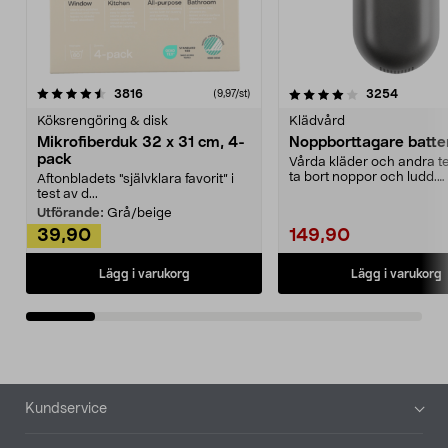
4.0av 5 stjärnor
recensioner
4.5av 5 stjärnor
recensio
3816
3254
(9,97/st)
Köksrengöring & disk
Klädvård
Mikrofiberduk 32 x 31 cm, 4-
Noppborttagare batter
pack
Vårda kläder och andra tex
ta bort noppor och ludd.
Aftonbladets "självklara favorit” i
Noppborttagaren fräs...
test av d...
Utförande:
Grå/beige
39,90
149,90
Lägg i varukorg
Lägg i varukorg
Sidfot
Kundservice