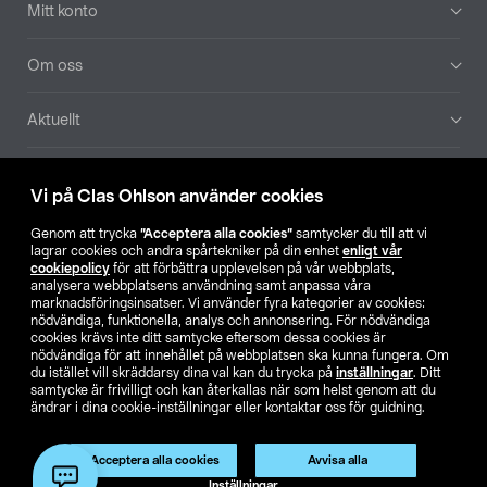
Mitt konto
Om oss
Aktuellt
Våra bolag
Vi på Clas Ohlson använder cookies
Hitta butik
Genom att trycka
”Acceptera alla cookies”
samtycker du till att vi
lagrar cookies och andra spårtekniker på din enhet
enligt vår
cookiepolicy
för att förbättra upplevelsen på vår webbplats,
SE
NO
FI
analysera webbplatsens användning samt anpassa våra
marknadsföringsinsatser. Vi använder fyra kategorier av cookies:
nödvändiga, funktionella, analys och annonsering. För nödvändiga
cookies krävs inte ditt samtycke eftersom dessa cookies är
nödvändiga för att innehållet på webbplatsen ska kunna fungera. Om
du istället vill skräddarsy dina val kan du trycka på
inställningar
. Ditt
samtycke är frivilligt och kan återkallas när som helst genom att du
ändrar i dina cookie-inställningar eller kontaktar oss för guidning.
Köpvillkor
Privacy statement
Klubbvillkor
För företag
Ändra till priser exklusive moms
Produkten har utgått
Acceptera alla cookies
Avvisa alla
Artikelnr:
51-720
Inställningar