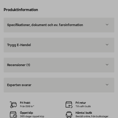
Produktinformation
Specifikationer, dokument och ev. faroinformation
Trygg E-Handel
Recensioner
(1)
Experten svarar
Fri frakt
Fri retur
Från 599 kr*
Till valfri butik
Öppet köp
Hämta i butik
365 dagar öppet köp
Beställ online, från butikslager