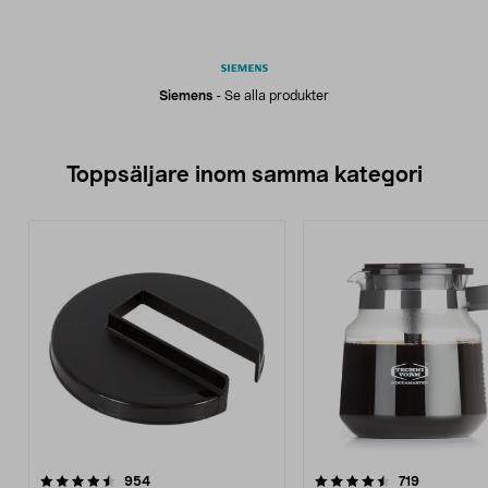
Siemens
-
Se alla produkter
Toppsäljare inom samma kategori
4.5 av 5 stjärnor
recensioner
4.5 av 5 stjärnor
recensione
954
719