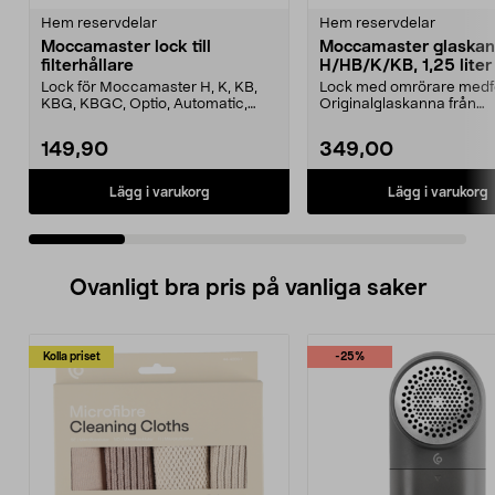
Hem reservdelar
Hem reservdelar
Moccamaster lock till
Moccamaster glaska
filterhållare
H/HB/K/KB, 1,25 liter
Lock för Moccamaster H, K, KB,
Lock med omrörare medfö
KBG, KBGC, Optio, Automatic,
Originalglaskanna från
Automatic S, Manual ...
Moccamaster. Förläng livet
149,90
349,00
Lägg i varukorg
Lägg i varukorg
Ovanligt bra pris på vanliga saker
Kolla priset
-25%