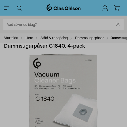
Startsida
Hem
Städ & rengöring
Dammsugarpåsar
Dammsuga
Dammsugarpåsar C1840, 4-pack