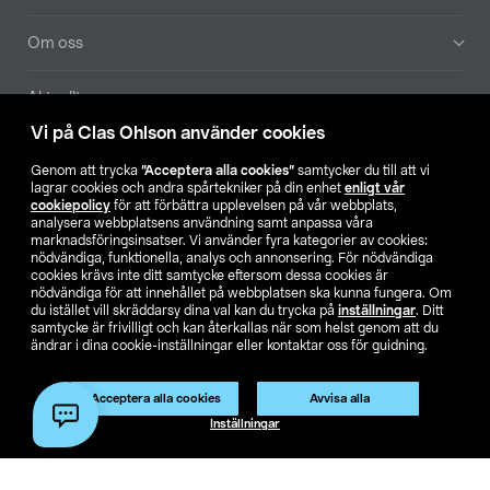
Om oss
Aktuellt
Vi på Clas Ohlson använder cookies
Våra bolag
Genom att trycka
”Acceptera alla cookies”
samtycker du till att vi
lagrar cookies och andra spårtekniker på din enhet
enligt vår
Hitta butik
cookiepolicy
för att förbättra upplevelsen på vår webbplats,
analysera webbplatsens användning samt anpassa våra
marknadsföringsinsatser. Vi använder fyra kategorier av cookies:
nödvändiga, funktionella, analys och annonsering. För nödvändiga
SE
NO
FI
cookies krävs inte ditt samtycke eftersom dessa cookies är
nödvändiga för att innehållet på webbplatsen ska kunna fungera. Om
du istället vill skräddarsy dina val kan du trycka på
inställningar
. Ditt
samtycke är frivilligt och kan återkallas när som helst genom att du
ändrar i dina cookie-inställningar eller kontaktar oss för guidning.
Acceptera alla cookies
Avvisa alla
Köpvillkor
Privacy statement
Klubbvillkor
För företag
Inställningar
Ändra till priser exklusive moms