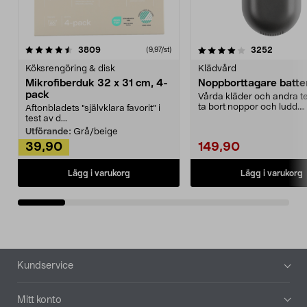
4.0av 5 stjärnor
recensioner
4.5av 5 stjärnor
recensio
3809
3252
(9,97/st)
Köksrengöring & disk
Klädvård
Mikrofiberduk 32 x 31 cm, 4-
Noppborttagare batter
pack
Vårda kläder och andra tex
ta bort noppor och ludd.
Aftonbladets "självklara favorit” i
Noppborttagaren fräs...
test av d...
Utförande:
Grå/beige
39,90
149,90
Lägg i varukorg
Lägg i varukorg
Sidfot
Kundservice
Mitt konto