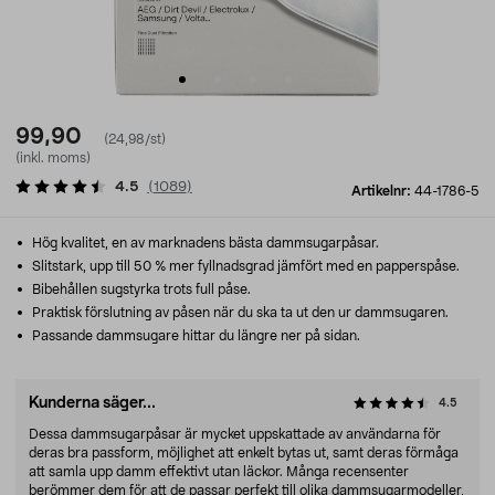
99,90
(24,98/st)
(inkl. moms)
4.5
(
1089
)
Artikelnr:
44-1786-5
Hög kvalitet, en av marknadens bästa dammsugarpåsar.
Slitstark, upp till 50 % mer fyllnadsgrad jämfört med en papperspåse.
Bibehållen sugstyrka trots full påse.
Praktisk förslutning av påsen när du ska ta ut den ur dammsugaren.
Passande dammsugare hittar du längre ner på sidan.
Kunderna säger...
4.5
Dessa dammsugarpåsar är mycket uppskattade av användarna för
deras bra passform, möjlighet att enkelt bytas ut, samt deras förmåga
att samla upp damm effektivt utan läckor. Många recensenter
berömmer dem för att de passar perfekt till olika dammsugarmodeller,