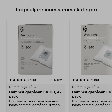
Toppsäljare inom samma kategori
4.5 av 5 stjärnor
recensioner
4.5 av 5 stjärnor
recensio
3109
1089
(24,98/st)
Dammsugarpåsar
Dammsugarpåsar
Dammsugarpåsar C1800, 4-
Dammsugarpåsar C18
pack
pack
Hög kvalitet, en av marknadens
Hög kvalitet, en av mark
bästa dammsugarpåsar. Slitstark,
bästa dammsugarpåsar. Sl
upp till 50 % me...
upp till 50 % me...