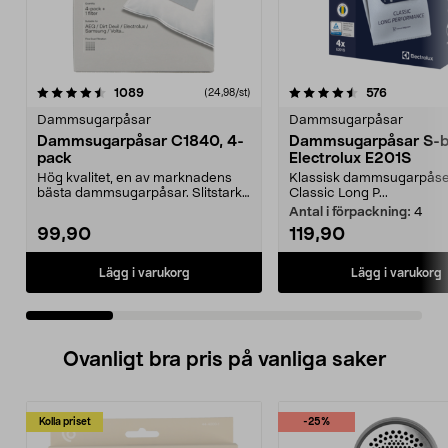
4.5 av 5 stjärnor
recensioner
4.5 av 5 stjärnor
recensione
1089
576
(24,98/st)
Dammsugarpåsar
Dammsugarpåsar
Dammsugarpåsar C1840, 4-
Dammsugarpåsar S-
pack
Electrolux E201S
Hög kvalitet, en av marknadens
Klassisk dammsugarpåse
bästa dammsugarpåsar. Slitstark,
Classic Long P...
upp till 50 % me...
Antal i förpackning:
4
99,90
119,90
Lägg i varukorg
Lägg i varukorg
Ovanligt bra pris på vanliga saker
Kolla priset
-25%