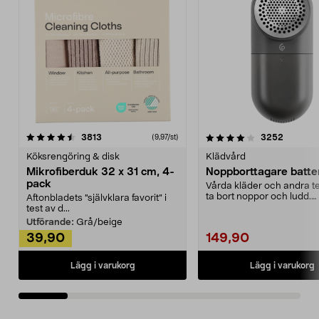
4.0av 5 stjärnor
recensioner
4.5av 5 stjärnor
recensio
3813
3252
(9,97/st)
Köksrengöring & disk
Klädvård
Mikrofiberduk 32 x 31 cm, 4-
Noppborttagare batter
pack
Vårda kläder och andra tex
ta bort noppor och ludd.
Aftonbladets "självklara favorit” i
Noppborttagaren fräs...
test av d...
Utförande:
Grå/beige
39,90
149,90
Lägg i varukorg
Lägg i varukorg