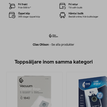
Fri frakt
Fri retur
Från 599 kr*
Till valfri butik
Öppet köp
Hämta i butik
365 dagar öppet köp
Beställ online, från butikslager
Clas Ohlson
-
Se alla produkter
Toppsäljare inom samma kategori