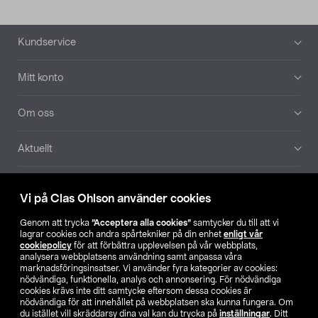
Sidfot
Kundservice
Mitt konto
Om oss
Aktuellt
Våra bolag
Vi på Clas Ohlson använder cookies
Hitta butik
Genom att trycka
”Acceptera alla cookies”
samtycker du till att vi
lagrar cookies och andra spårtekniker på din enhet
enligt vår
cookiepolicy
för att förbättra upplevelsen på vår webbplats,
SE
NO
FI
analysera webbplatsens användning samt anpassa våra
marknadsföringsinsatser. Vi använder fyra kategorier av cookies:
nödvändiga, funktionella, analys och annonsering. För nödvändiga
cookies krävs inte ditt samtycke eftersom dessa cookies är
nödvändiga för att innehållet på webbplatsen ska kunna fungera. Om
du istället vill skräddarsy dina val kan du trycka på
inställningar
. Ditt