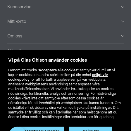
Sidfot
Kundservice
Mitt konto
Om oss
Aktuellt
Vi på Clas Ohlson använder cookies
Våra bolag
Genom att trycka
”Acceptera alla cookies”
samtycker du till att vi
lagrar cookies och andra spårtekniker på din enhet
enligt vår
Hitta butik
cookiepolicy
för att förbättra upplevelsen på vår webbplats,
analysera webbplatsens användning samt anpassa våra
marknadsföringsinsatser. Vi använder fyra kategorier av cookies:
nödvändiga, funktionella, analys och annonsering. För nödvändiga
SE
NO
FI
cookies krävs inte ditt samtycke eftersom dessa cookies är
nödvändiga för att innehållet på webbplatsen ska kunna fungera. Om
du istället vill skräddarsy dina val kan du trycka på
inställningar
. Ditt
samtycke är frivilligt och kan återkallas när som helst genom att du
ändrar i dina cookie-inställningar eller kontaktar oss för guidning.