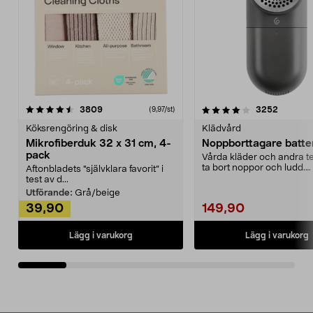
4.0av 5 stjärnor
recensioner
4.5av 5 stjärnor
recensio
3809
3252
(9,97/st)
Köksrengöring & disk
Klädvård
Mikrofiberduk 32 x 31 cm, 4-
Noppborttagare batter
pack
Vårda kläder och andra tex
ta bort noppor och ludd.
Aftonbladets "självklara favorit” i
Noppborttagaren fräs...
test av d...
Utförande:
Grå/beige
39,90
149,90
Lägg i varukorg
Lägg i varukorg