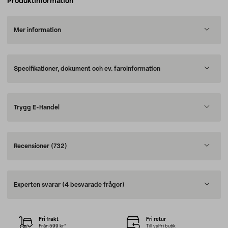
Produktinformation
Mer information
Specifikationer, dokument och ev. faroinformation
Trygg E-Handel
Recensioner
(732)
Experten svarar
(4 besvarade frågor)
Fri frakt
Fri retur
Från 599 kr*
Till valfri butik