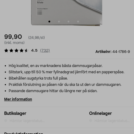
99,90
(24,98/st)
(inkl. moms)
4.5
(
732
)
Artikelnr:
44-1786-9
Hög kvalitet, en av marknadens bästa dammsugarpåsar.
Slitstark, upp till 50 % mer fyllnadsgrad jämfört med en papperspåse.
Bibehållen sugstyrka trots full påse.
Praktisk förslutning av påsen när du ska ta ut den ur dammsugaren.
Passande dammsugare hittar du längre ner på sidan.
Mer information
Butikslager
Onlinelager
Hämtar lagerstatus...
Hämtar lagerstatus...