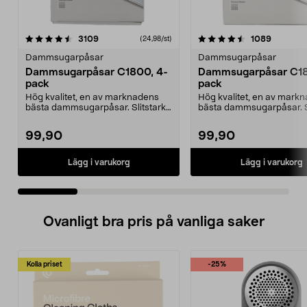
4.5 av 5 stjärnor
recensioner
4.5 av 5 stjärnor
recensio
3109
1089
(24,98/st)
Dammsugarpåsar
Dammsugarpåsar
Dammsugarpåsar C1800, 4-
Dammsugarpåsar C18
pack
pack
Hög kvalitet, en av marknadens
Hög kvalitet, en av mark
bästa dammsugarpåsar. Slitstark,
bästa dammsugarpåsar. Sl
upp till 50 % me...
upp till 50 % me...
99,90
99,90
Lägg i varukorg
Lägg i varukorg
Ovanligt bra pris på vanliga saker
Kolla priset
-25%