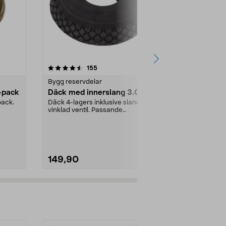
4.5 av 5 stjärnor
recensioner
4.5
155
9
Bygg reservdelar
Bygg reservd
-pack
Däck med innerslang 3.00-4
Gummipack
till vattenlå
pack.
Däck 4-lagers inklusive slang med
vinklad ventil. Passande
Tätning till vat
luftgummihjul i dimen...
Passar rörsy
(innerdiamete
149,90
28,00