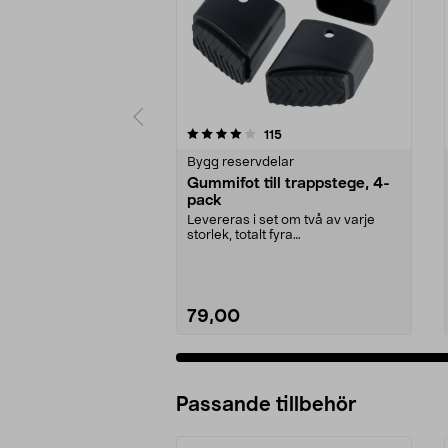
0 av 5 stjärnor
4.0 av 5 stjärnor
recensioner
115
Bygg reservdelar
Gummifot till trappstege, 4-
pack
Levereras i set om två av varje
storlek, totalt fyra
stycken.Innermåtten på de t...
79,00
Passande tillbehör