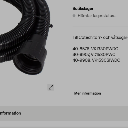
Butikslager
Hämtar lagerstatus...
Till Cotech torr- och våtsugar
40-8576, VK1330PWDC
40-9907, VD1530PWC
40-9908, VK1530SIWDC
Mer information
information