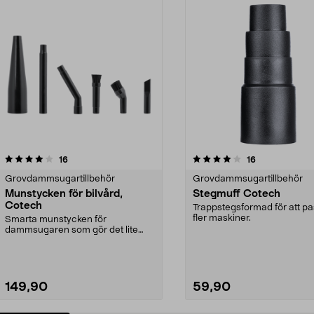
4.0av 5 stjärnor
recensioner
5.0av 5 stjärnor
recensioner
16
16
Grovdammsugartillbehör
Grovdammsugartillbehör
Munstycken för bilvård,
Stegmuff Cotech
Cotech
Trappstegsformad för att p
fler maskiner.
Smarta munstycken för
dammsugaren som gör det lite
roligare att städa bilen. Med...
149,90
59,90