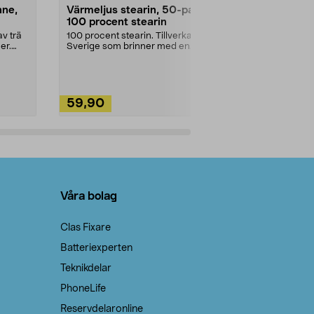
nne,
Värmeljus stearin, 50-pack,
Bikarbonat
100 procent stearin
Ett allsidigt 
städning och 
v trä
100 procent stearin. Tillverkade i
ute. Städa med
er.
Sverige som brinner med en
vacker och sotfri ...
59,90
49,90
Lägg i varukorg
Lägg
Våra bolag
Clas Fixare
Batteriexperten
Teknikdelar
PhoneLife
Reservdelaronline