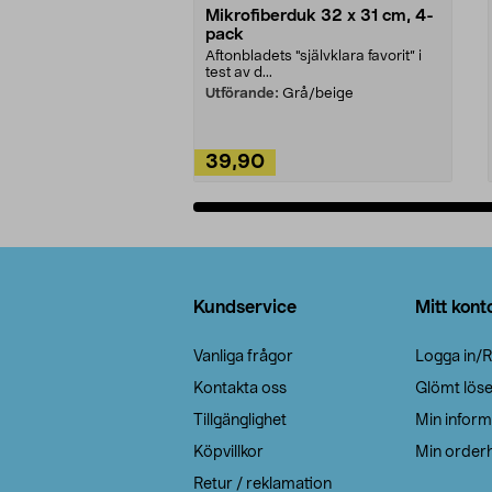
Mikrofiberduk 32 x 31 cm, 4-
pack
Aftonbladets "självklara favorit” i
test av d...
Utförande:
Grå/beige
39,90
Lägg i varukorg
Sidfot
Kundservice
Mitt kont
Vanliga frågor
Logga in/R
Kontakta oss
Glömt lös
Tillgänglighet
Min inform
Köpvillkor
Min orderh
Retur / reklamation