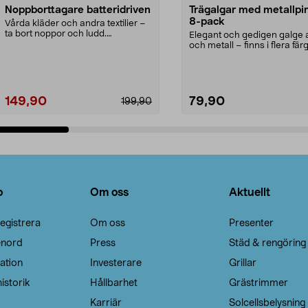
Noppborttagare batteridriven
Trägalgar med metallpi
8-pack
Vårda kläder och andra textilier –
ta bort noppor och ludd.
Elegant och gedigen galge a
Noppborttagaren fräs...
och metall – finns i flera färg
Galge med sv...
149,90
79,90
199,90
Lägg i varukorg
Lägg i varukorg
o
Om oss
Aktuellt
egistrera
Om oss
Presenter
enord
Press
Städ & rengöring
ation
Investerare
Grillar
istorik
Hållbarhet
Grästrimmer
Karriär
Solcellsbelysning