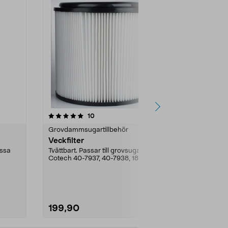
4.0av 5 stjärnor
recensioner
4.5
10
1
Grovdammsugartillbehör
Grovdammsug
Veckfilter
Dammsugarpå
och våtsuga
assa
Tvättbart. Passar till grovsugare
5-pack
Cotech 40-7937, 40-7938, 18-3156
Byt filterpåse
och 18-3157.
optimal funkt
torr- och våts
199,90
229,00