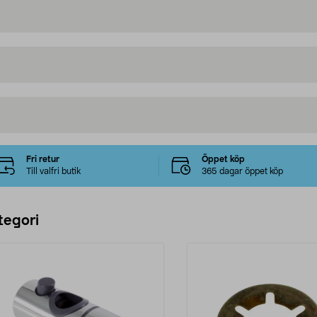
Fri retur
Öppet köp
Till valfri butik
365 dagar öppet köp
tegori