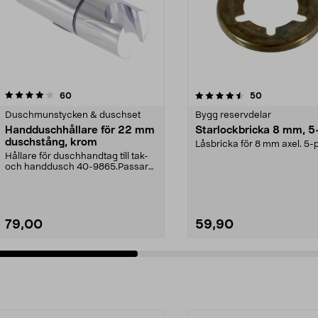
4.5 av 5 stjärnor
recensioner
4.5 av 5 stjärnor
recensioner
60
50
Duschmunstycken & duschset
Bygg reservdelar
Handduschhållare för 22 mm
Starlockbricka 8 mm, 5
duschstång, krom
Låsbricka för 8 mm axel. 5-
Hållare för duschhandtag till tak-
och handdusch 40-9865.Passar
22 mm stång och ...
79,00
59,90