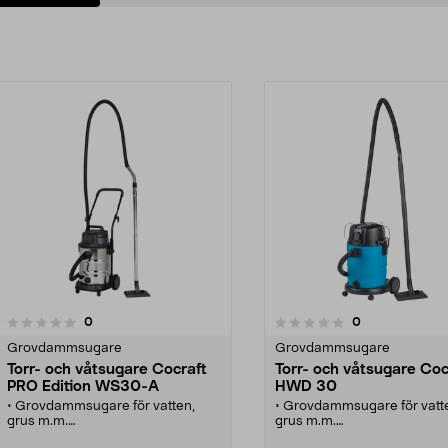
Lägg i varukorg
Lägg i varukorg
recensioner
recensioner
0
0
0.0 av 5 stjärnor
Grovdammsugare
Grovdammsugare
Torr- och våtsugare Cocraft
Torr- och våtsugare Coc
PRO Edition WS30-A
HWD 30
• Grovdammsugare för vatten,
• Grovdammsugare för vatt
grus m.m.
grus m.m.
• Startar automatiskt när den
• Startar automatiskt när de