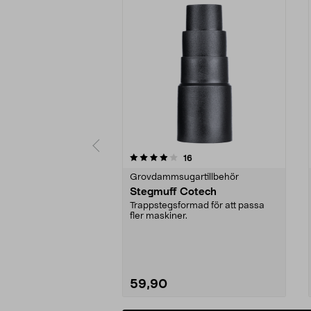
0av 5 stjärnor
4.0av 5 stjärnor
recensioner
16
Grovdammsugartillbehör
Stegmuff Cotech
Trappstegsformad för att passa
fler maskiner.
59,90