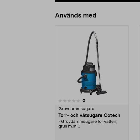
Lägg i varukorg
Används med
recensioner
0
0 av 5 stjärnor
0.0 av 5 stjärnor
Grovdammsugare
Torr- och våtsugare Cotech
• Grovdammsugare för vatten,
grus m.m.
• Automatisk start när den
anslutna maskinen startas.