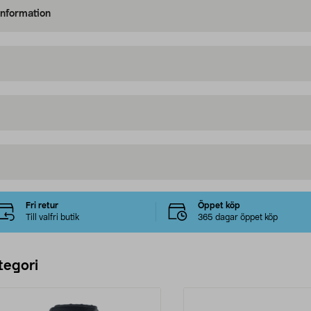
information
Fri retur
Öppet köp
Till valfri butik
365 dagar öppet köp
tegori