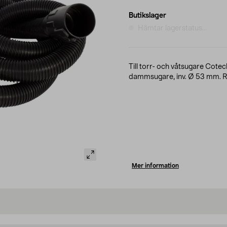
Butikslager
Hämtar lagerstatus...
Till torr- och våtsugare Cote
dammsugare, inv. Ø 53 mm. Rö
Mer information