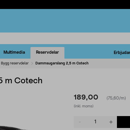
Multimedia
Reservdelar
Erbjuda
Bygg reservdelar
Dammsugarslang 2,5 m Cotech
5 m Cotech
189,00
(75,60/m)
(inkl. moms)
Product
quantity