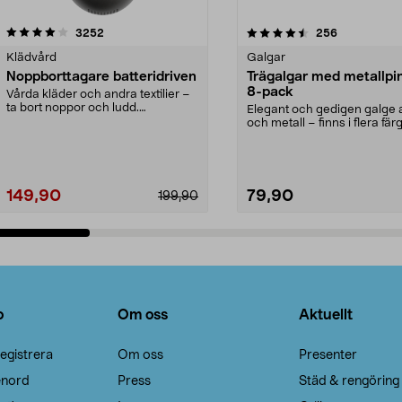
4.5av 5 stjärnor
recensioner
4.0av 5 stjärnor
recensioner
3252
256
Klädvård
Galgar
Noppborttagare batteridriven
Trägalgar med metallpi
8-pack
Vårda kläder och andra textilier –
ta bort noppor och ludd.
Elegant och gedigen galge a
Noppborttagaren fräs...
och metall – finns i flera färg
Galge med sv...
149,90
79,90
199,90
Lägg i varukorg
Lägg i varukorg
o
Om oss
Aktuellt
egistrera
Om oss
Presenter
enord
Press
Städ & rengöring