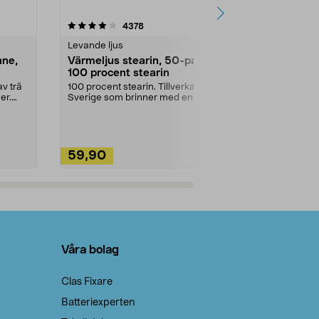
4.5av 5 stjärnor
recensioner
4.5
4378
2
Levande ljus
Rengöringsm
nne,
Värmeljus stearin, 50-pack,
Bikarbonat
100 procent stearin
Ett allsidigt 
städning och 
v trä
100 procent stearin. Tillverkade i
ute. Städa med
er.
Sverige som brinner med en
vacker och sotfri ...
59,90
49,90
Lägg i varukorg
Lägg
Våra bolag
Clas Fixare
Batteriexperten