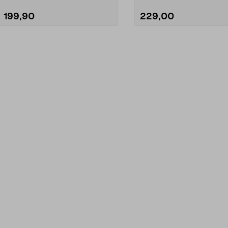
199,90
229,00
Lägg i varukorg
Lägg i varukorg