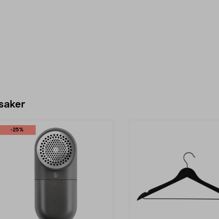
 saker
-25%