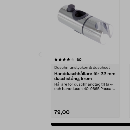
0 av 5 stjärnor
4.0 av 5 stjärnor
recensioner
60
Duschmunstycken & duschset
Handduschhållare för 22 mm
duschstång, krom
Hållare för duschhandtag till tak-
och handdusch 40-9865.Passar
22 mm stång och ...
79,00