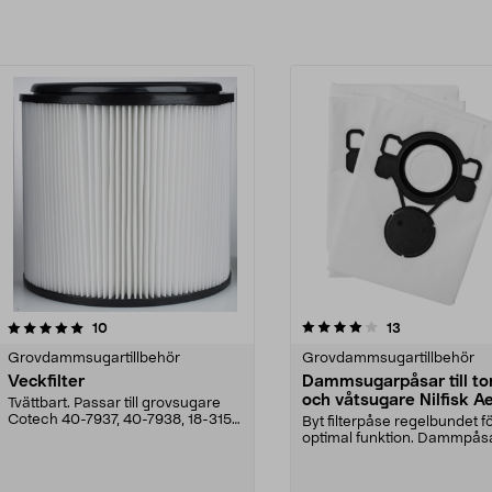
4.0av 5 stjärnor
recensioner
recensioner
10
13
Grovdammsugartillbehör
Grovdammsugartillbehör
Veckfilter
Dammsugarpåsar till tor
och våtsugare Nilfisk Ae
Tvättbart. Passar till grovsugare
5-pack
Cotech 40-7937, 40-7938, 18-3156
Byt filterpåse regelbundet f
och 18-3157.
optimal funktion. Dammpåsar
torr- och våtsug...