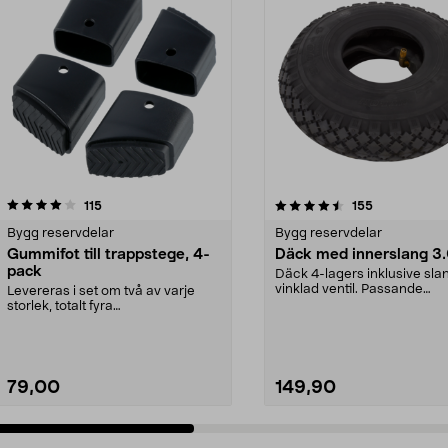
4.5 av 5 stjärnor
recensioner
4.0 av 5 stjärnor
recensioner
115
155
Bygg reservdelar
Bygg reservdelar
Gummifot till trappstege, 4-
Däck med innerslang 3
pack
Däck 4-lagers inklusive sl
vinklad ventil. Passande
Levereras i set om två av varje
luftgummihjul i dimen...
storlek, totalt fyra
stycken.Innermåtten på de t...
79,00
149,90