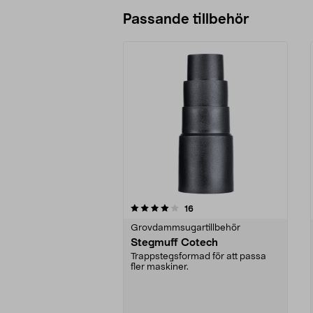
Passande tillbehör
0av 5 stjärnor
5.0av 5 stjärnor
recensioner
16
Grovdammsugartillbehör
Stegmuff Cotech
Trappstegsformad för att passa
fler maskiner.