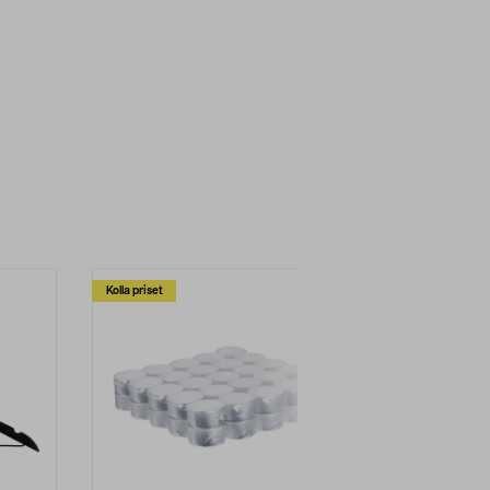
Kolla priset
Multibuy