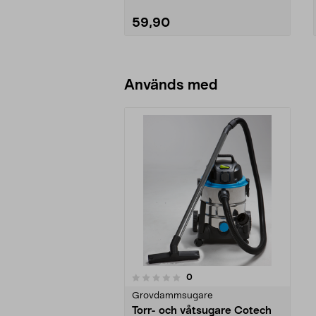
59,90
Lägg i varukorg
Används med
recensioner
0
0 av 5 stjärnor
Grovdammsugare
Torr- och våtsugare Cotech