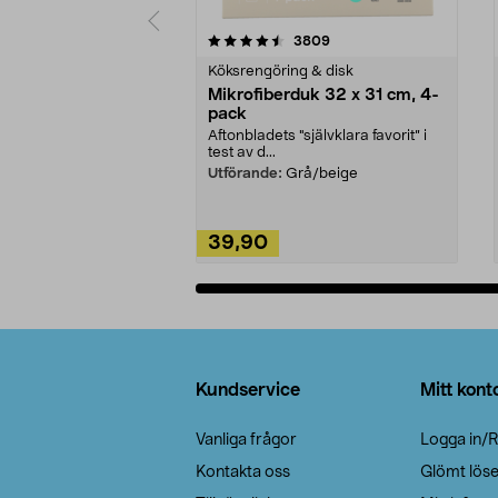
5av 5 stjärnor
4.0av 5 stjärnor
recensioner
3809
Köksrengöring & disk
Mikrofiberduk 32 x 31 cm, 4-
pack
Aftonbladets "självklara favorit” i
test av d...
Utförande:
Grå/beige
39,90
Lägg i varukorg
Sidfot
Kundservice
Mitt kont
Vanliga frågor
Logga in/R
Kontakta oss
Glömt lös