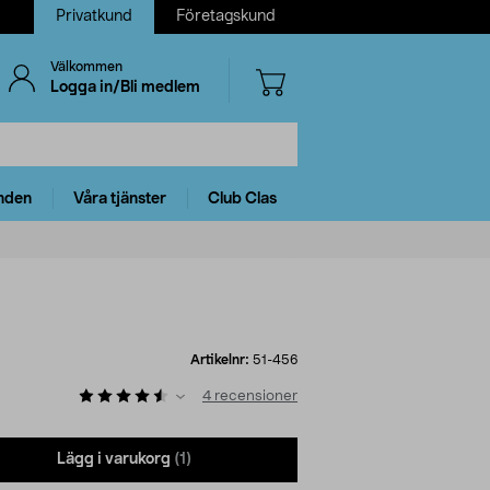
Privatkund
Företagskund
Välkommen
Logga in/Bli medlem
nden
Våra tjänster
Club Clas
Artikelnr:
51-456
4
recensioner
Lägg i varukorg
(1)