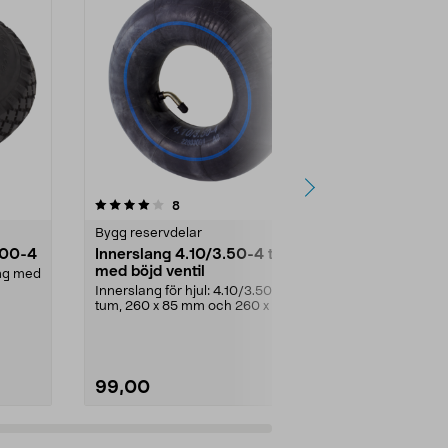
4.5 av 5 stjärnor
recensioner
4.5
8
Bygg reservdelar
Bygg reservd
.00-4
Innerslang 4.10/3.50-4 tum
Starlockbr
med böjd ventil
ang med
Låsbricka för
Innerslang för hjul: 4.10/3.50-4
tum, 260 x 85 mm och 260 x 80
mm. Passar luftgu...
99,00
59,90