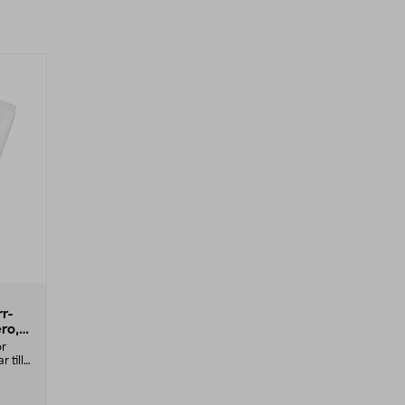
r-
ro,
ör
 till