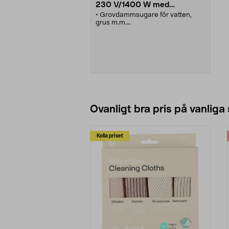
230 V/1400 W med
maskinuttag
• Grovdammsugare för vatten,
grus m.m.
• Automatisk start när den
anslutna maskinen startas.
• Stora, stabila hjul.
• Levereras med 2 olika filter.
Se varianter
Ovanligt bra pris på vanliga
Kolla priset